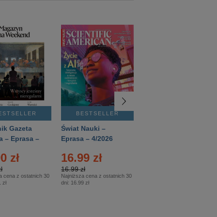
ESTSELLER
BESTSELLER
BESTSELLER
ik Gazeta
Świat Nauki –
Mówią Wieki –
a – Eprasa –
Eprasa – 4/2026
Eprasa – 3/2026
26
0 zł
16.99 zł
12.50 zł
ł
16.99 zł
12.50 zł
a cena z ostatnich 30
Najniższa cena z ostatnich 30
Najniższa cena z ostatnich 30
 zł
dni:
16.99 zł
dni:
12.50 zł