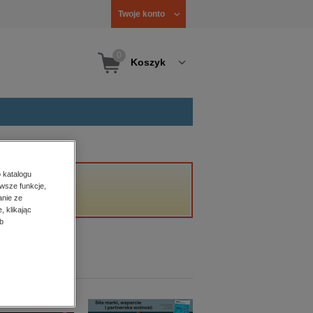
Twoje konto
0
Koszyk
 katalogu
wsze funkcje,
anie ze
, klikając
b