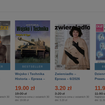
ER
BESTSELLER
B
Wojsko i Technika
Zwierciadło –
Dzienn
6
Historia – Eprasa –
Eprasa – 6/2026
Prawn
2/2026
74/20
19.00 zł
3.20 zł
11.9
19.00 zł
3.20 zł
11.90 z
tnich 30
Najniższa cena z ostatnich 30
Najniższa cena z ostatnich 30
Najniższ
dni:
19.00 zł
dni:
3.20 zł
dni:
11.31