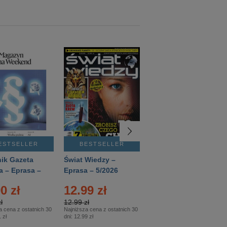
ESTSELLER
BESTSELLER
BESTSELLER
ik Gazeta
Świat Wiedzy –
T3 – Eprasa –
a – Eprasa –
Eprasa – 5/2026
4/2026
26
0 zł
12.99 zł
9.50 zł
ł
12.99 zł
9.50 zł
a cena z ostatnich 30
Najniższa cena z ostatnich 30
Najniższa cena z ostatnich 30
 zł
dni:
12.99 zł
dni:
11.90 zł