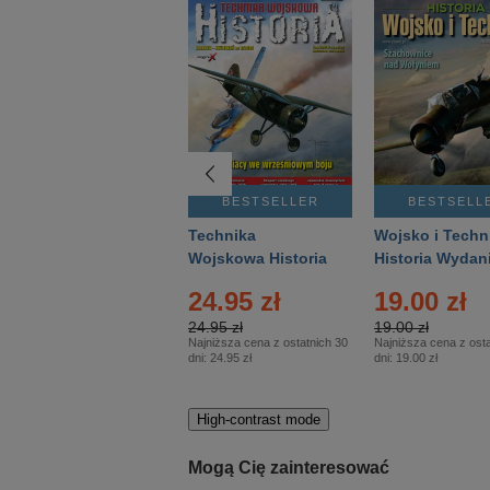
BESTSELLER
BESTSELLER
BESTSELL
Gość Niedzielny -
Technika
Wojsko i Techn
Warszawski –
Wojskowa Historia
Historia Wydan
Eprasa – 14/2026
– Eprasa – 2/2026
Specjalne – Ep
4.00 zł
24.95 zł
19.00 zł
– 2/2026
4.00 zł
24.95 zł
19.00 zł
Najniższa cena z ostatnich 30
Najniższa cena z ostatnich 30
Najniższa cena z osta
dni:
3.80 zł
dni:
24.95 zł
dni:
19.00 zł
High-contrast mode
Mogą Cię zainteresować