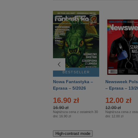
BESTSELLER
BESTSELLER
Deutsch Aktuell –
Nowa Fantastyka –
Newsweek Pols
Eprasa – 2/2026
Eprasa – 5/2026
– Eprasa – 13/2
22.90 zł
16.90 zł
12.00 zł
22.90 zł
16.90 zł
12.00 zł
Najniższa cena z ostatnich 30
Najniższa cena z ostatnich 30
Najniższa cena z osta
dni:
22.90 zł
dni:
16.90 zł
dni:
12.00 zł
High-contrast mode