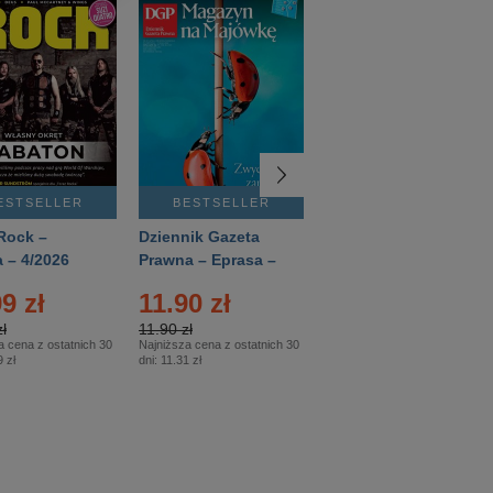
ESTSELLER
BESTSELLER
BESTSELLER
Rock –
Dziennik Gazeta
Świat Wiedzy
 – 4/2026
Prawna – Eprasa –
Historia – Eprasa –
83/2026
2/2026
9 zł
11.90 zł
13.99 zł
ł
11.90 zł
13.99 zł
a cena z ostatnich 30
Najniższa cena z ostatnich 30
Najniższa cena z ostatnich 30
 zł
dni:
11.31 zł
dni:
13.99 zł