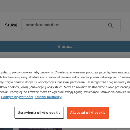
Szukaj
Szukaj
E-prasa
Zobacz wszystkie E-prasa
polityka, społeczno-informacyjne
stać z plików cookies, aby zapewnić Ci najlepsze wrażenia podczas przeglądania naszego
iobooków i e-prasy, dostarczać spersonalizowane rekomendacje oraz udostępniać Ci najno
psychologiczne
 jest dostępny.
amy dzięki analizie danych i współpracy z naszymi partnerami. Jeśli zgadzasz się na korzyst
inne
lików cookies, kliknij „Zaakceptuj wszystkie”. Możesz również dostosować swoje preferencje
popularno-naukowe
ienia”. Pamiętaj, że zawsze możesz wycofać swoją zgodę, zmieniając ustawienia cookies lu
Polityka prywatności
Zaufani partnerzy
historia
zdrowie
religie
Ustawienia plików cookie
Akceptuj pliki cookie