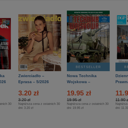
BESTSELLER
B
ka
Zwierciadło –
Nowa Technika
Dzienn
026
Eprasa – 5/2026
Wojskowa –
Prawn
Eprasa – 2/2026
65/20
3.20 zł
19.95 zł
11.9
3.20 zł
19.95 zł
11.90 z
tnich 30
Najniższa cena z ostatnich 30
Najniższa cena z ostatnich 30
Najniższ
dni:
3.20 zł
dni:
19.95 zł
dni:
11.31