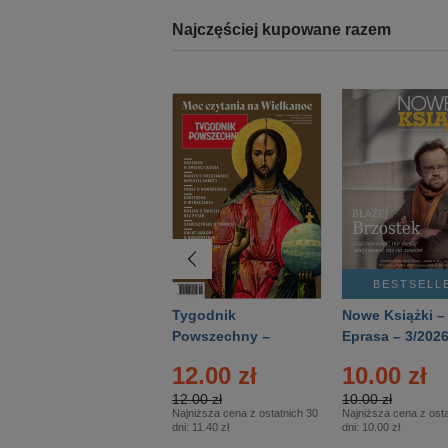
Najczęściej kupowane razem
BESTSELLER
BESTSELL
Technika
Tygodnik
Nowe Książki –
Wojskowa Historia
Powszechny –
Eprasa – 3/202
- Numer specjalny
Eprasa – 14/2026
24.95 zł
12.00 zł
10.00 zł
– Eprasa – 2/2026
24.95 zł
12.00 zł
10.00 zł
Najniższa cena z ostatnich 30
Najniższa cena z ostatnich 30
Najniższa cena z osta
dni:
24.95 zł
dni:
11.40 zł
dni:
10.00 zł