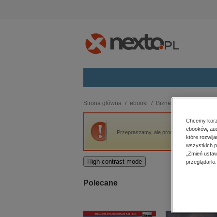
Kategorie
Strona główna
ebooki
Biznes
PITY 2015
budownictwo, aranżacja wnętrz
Chcemy korzy
ebooków, aud
biznesowe, branżowe, gospodarka
Przepraszamy, ale produkt „PITY 2015” nie
które rozwij
darmowe wydania
wszystkich p
dzienniki
„Zmień ustaw
High-contrast mode
przeglądarki.
edukacja
hobby, sport, rozrywka
Polecane
komputery, internet, technologie,
informatyka
kobiece, lifestyle, kultura