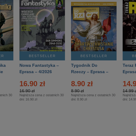
ER
BESTSELLER
BESTSELLER
B
ika
Nowa Fantastyka –
Tygodnik Do
Teraz 
ie
Eprasa – 4/2026
Rzeczy – Eprasa –
Eprasa
rasa
14/2026
16.90 zł
8.90 zł
14.9
16.90 zł
8.90 zł
14.99 z
tnich 30
Najniższa cena z ostatnich 30
Najniższa cena z ostatnich 30
Najniższ
dni:
16.90 zł
dni:
8.90 zł
dni:
14.99