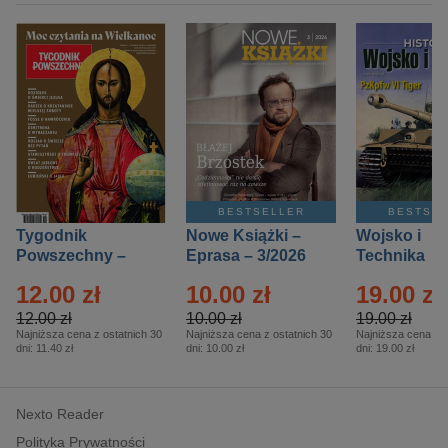
BESTSELLER
BESTSE
Tygodnik
Nowe Książki –
Wojsko i
Powszechny –
Eprasa – 3/2026
Technika
Eprasa – 14/2026
Historia – E
12.00 zł
10.00 zł
19.00 zł
– 2/2026
12.00 zł
10.00 zł
19.00 zł
Najniższa cena z ostatnich 30
Najniższa cena z ostatnich 30
Najniższa cena z o
dni:
11.40 zł
dni:
10.00 zł
dni:
19.00 zł
Nexto Reader
Polityka Prywatności