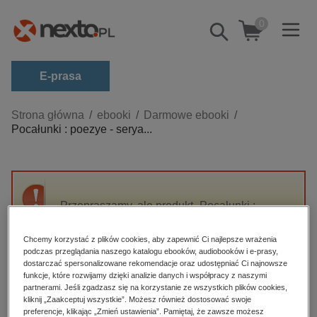
0
Pokaż/schowaj
wyszukiwarkę
E-prasa
Kategorie
Strona główna
ebooki
Darmowe ebooki
Pocałunki : poezye - serya...
Zobacz wszystkie E-prasa
budownictwo, aranżacja wnętrz
biznesowe, branżowe, gospodarka
Przepraszamy, ale produkt „Pocałunki :
darmowe wydania
poezye - serya III” nie jest dostępny.
dzienniki
Chcemy korzystać z plików cookies, aby zapewnić Ci najlepsze wrażenia
podczas przeglądania naszego katalogu ebooków, audiobooków i e-prasy,
edukacja
High-contrast mode
dostarczać spersonalizowane rekomendacje oraz udostępniać Ci najnowsze
hobby, sport, rozrywka
funkcje, które rozwijamy dzięki analizie danych i współpracy z naszymi
partnerami. Jeśli zgadzasz się na korzystanie ze wszystkich plików cookies,
Polecane
komputery, internet, technologie, informatyka
kliknij „Zaakceptuj wszystkie”. Możesz również dostosować swoje
preferencje, klikając „Zmień ustawienia”. Pamiętaj, że zawsze możesz