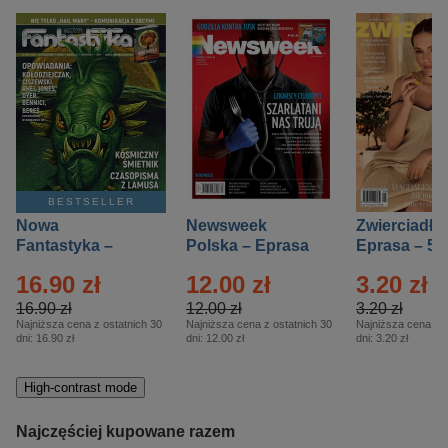
BESTSELLER
Nowa
Newsweek
Zwierciadło
Fantastyka –
Polska – Eprasa
Eprasa – 5/
Eprasa – 5/2026
– 13/2026
16.90 zł
12.00 zł
3.20 zł
16.90 zł
12.00 zł
3.20 zł
Najniższa cena z ostatnich 30
Najniższa cena z ostatnich 30
Najniższa cena z o
dni:
16.90 zł
dni:
12.00 zł
dni:
3.20 zł
High-contrast mode
Najczęściej kupowane razem