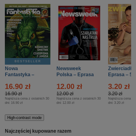
BESTSELLER
Nowa
Newsweek
Zwierciadło
Fantastyka –
Polska – Eprasa
Eprasa – 5/
Eprasa – 5/2026
– 13/2026
16.90 zł
12.00 zł
3.20 zł
16.90 zł
12.00 zł
3.20 zł
Najniższa cena z ostatnich 30
Najniższa cena z ostatnich 30
Najniższa cena z o
dni:
16.90 zł
dni:
12.00 zł
dni:
3.20 zł
High-contrast mode
Najczęściej kupowane razem