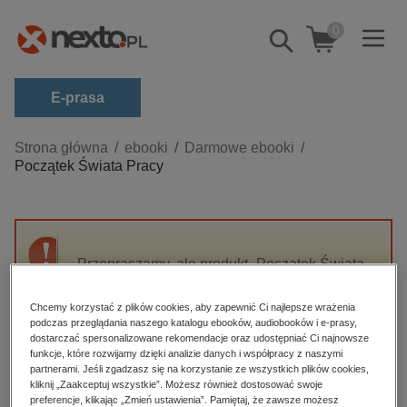
0
Pokaż/schowaj
wyszukiwarkę
E-prasa
Kategorie
Strona główna
ebooki
Darmowe ebooki
Początek Świata Pracy
Zobacz wszystkie E-prasa
budownictwo, aranżacja wnętrz
biznesowe, branżowe, gospodarka
Przepraszamy, ale produkt „Początek Świata
darmowe wydania
Pracy” nie jest dostępny.
dzienniki
Chcemy korzystać z plików cookies, aby zapewnić Ci najlepsze wrażenia
podczas przeglądania naszego katalogu ebooków, audiobooków i e-prasy,
edukacja
High-contrast mode
dostarczać spersonalizowane rekomendacje oraz udostępniać Ci najnowsze
hobby, sport, rozrywka
funkcje, które rozwijamy dzięki analizie danych i współpracy z naszymi
partnerami. Jeśli zgadzasz się na korzystanie ze wszystkich plików cookies,
Polecane
komputery, internet, technologie, informatyka
kliknij „Zaakceptuj wszystkie”. Możesz również dostosować swoje
preferencje, klikając „Zmień ustawienia”. Pamiętaj, że zawsze możesz