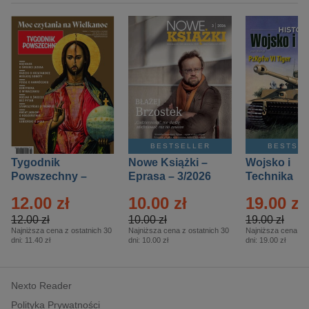
BESTSELLER
BESTSE
Tygodnik
Nowe Książki –
Wojsko i
Powszechny –
Eprasa – 3/2026
Technika
Eprasa – 14/2026
Historia – E
12.00 zł
10.00 zł
19.00 zł
– 2/2026
12.00 zł
10.00 zł
19.00 zł
Najniższa cena z ostatnich 30
Najniższa cena z ostatnich 30
Najniższa cena z o
dni:
11.40 zł
dni:
10.00 zł
dni:
19.00 zł
Nexto Reader
Polityka Prywatności