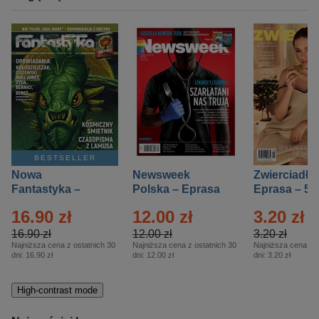
BESTSELLER
Nowa
Newsweek
Zwierciadło
Fantastyka –
Polska – Eprasa
Eprasa – 5/
Eprasa – 5/2026
– 13/2026
16.90 zł
12.00 zł
3.20 zł
16.90 zł
12.00 zł
3.20 zł
Najniższa cena z ostatnich 30
Najniższa cena z ostatnich 30
Najniższa cena z o
dni:
16.90 zł
dni:
12.00 zł
dni:
3.20 zł
High-contrast mode