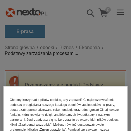
0
Pokaż/schowaj
wyszukiwarkę
E-prasa
Kategorie
Strona główna
ebooki
Biznes
Ekonomia
Podstawy zarządzania procesami...
Zobacz wszystkie E-prasa
budownictwo, aranżacja wnętrz
biznesowe, branżowe, gospodarka
Przepraszamy, ale produkt „Podstawy
darmowe wydania
zarządzania procesami w zakładach
dzienniki
ubezpieczeń” nie jest dostępny.
Chcemy korzystać z plików cookies, aby zapewnić Ci najlepsze wrażenia
edukacja
podczas przeglądania naszego katalogu ebooków, audiobooków i e-prasy,
dostarczać spersonalizowane rekomendacje oraz udostępniać Ci najnowsze
High-contrast mode
hobby, sport, rozrywka
funkcje, które rozwijamy dzięki analizie danych i współpracy z naszymi
partnerami. Jeśli zgadzasz się na korzystanie ze wszystkich plików cookies,
komputery, internet, technologie, informatyka
kliknij „Zaakceptuj wszystkie”. Możesz również dostosować swoje
Polecane
preferencje, klikając „Zmień ustawienia”. Pamiętaj, że zawsze możesz