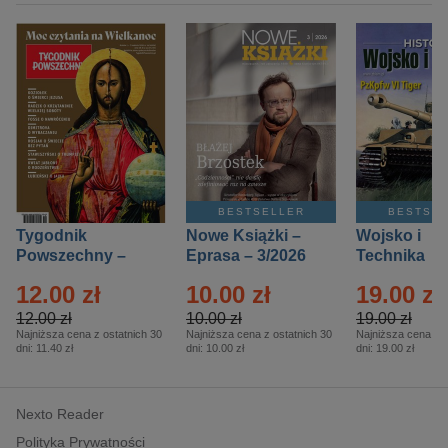
BESTSELLER
BESTSE
Tygodnik
Nowe Książki –
Wojsko i
Powszechny –
Eprasa – 3/2026
Technika
Eprasa – 14/2026
Historia – E
12.00 zł
10.00 zł
19.00 zł
– 2/2026
12.00 zł
10.00 zł
19.00 zł
Najniższa cena z ostatnich 30
Najniższa cena z ostatnich 30
Najniższa cena z o
dni:
11.40 zł
dni:
10.00 zł
dni:
19.00 zł
Nexto Reader
Polityka Prywatności