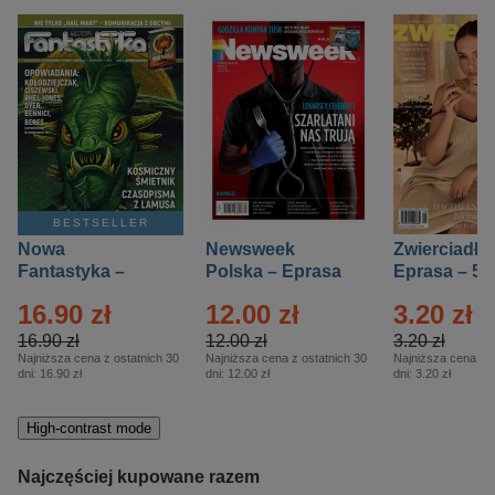
BESTSELLER
Nowa
Newsweek
Zwierciadło
Fantastyka –
Polska – Eprasa
Eprasa – 5/
Eprasa – 5/2026
– 13/2026
16.90 zł
12.00 zł
3.20 zł
16.90 zł
12.00 zł
3.20 zł
Najniższa cena z ostatnich 30
Najniższa cena z ostatnich 30
Najniższa cena z o
dni:
16.90 zł
dni:
12.00 zł
dni:
3.20 zł
High-contrast mode
Najczęściej kupowane razem