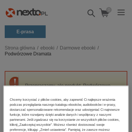
0
Pokaż/schowaj
wyszukiwarkę
E-prasa
Kategorie
Strona główna
ebooki
Darmowe ebooki
Podwórzowe Dramata
Zobacz wszystkie E-prasa
budownictwo, aranżacja wnętrz
biznesowe, branżowe, gospodarka
Przepraszamy, ale produkt „Podwórzowe
darmowe wydania
Dramata” nie jest dostępny.
dzienniki
Chcemy korzystać z plików cookies, aby zapewnić Ci najlepsze wrażenia
podczas przeglądania naszego katalogu ebooków, audiobooków i e-prasy,
edukacja
High-contrast mode
dostarczać spersonalizowane rekomendacje oraz udostępniać Ci najnowsze
hobby, sport, rozrywka
funkcje, które rozwijamy dzięki analizie danych i współpracy z naszymi
partnerami. Jeśli zgadzasz się na korzystanie ze wszystkich plików cookies,
Polecane
komputery, internet, technologie, informatyka
kliknij „Zaakceptuj wszystkie”. Możesz również dostosować swoje
preferencje, klikając „Zmień ustawienia”. Pamiętaj, że zawsze możesz