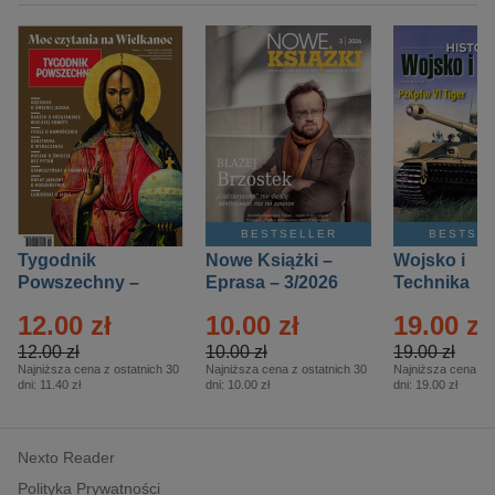
BESTSELLER
BESTSE
Tygodnik
Nowe Książki –
Wojsko i
Powszechny –
Eprasa – 3/2026
Technika
Eprasa – 14/2026
Historia – E
12.00 zł
10.00 zł
19.00 zł
– 2/2026
12.00 zł
10.00 zł
19.00 zł
Najniższa cena z ostatnich 30
Najniższa cena z ostatnich 30
Najniższa cena z o
dni:
11.40 zł
dni:
10.00 zł
dni:
19.00 zł
Nexto Reader
Polityka Prywatności