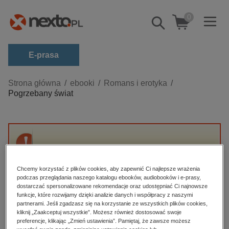
0
Pokaż/schowaj
wyszukiwarkę
E-prasa
Kategorie
Strona główna
ebooki
Romans i erotyka
Pogrzebany świat
Zobacz wszystkie E-prasa
budownictwo, aranżacja wnętrz
biznesowe, branżowe, gospodarka
Przepraszamy, ale produkt „Pogrzebany
darmowe wydania
świat” nie jest dostępny.
dzienniki
Chcemy korzystać z plików cookies, aby zapewnić Ci najlepsze wrażenia
podczas przeglądania naszego katalogu ebooków, audiobooków i e-prasy,
edukacja
dostarczać spersonalizowane rekomendacje oraz udostępniać Ci najnowsze
High-contrast mode
funkcje, które rozwijamy dzięki analizie danych i współpracy z naszymi
hobby, sport, rozrywka
partnerami. Jeśli zgadzasz się na korzystanie ze wszystkich plików cookies,
Polecane
kliknij „Zaakceptuj wszystkie”. Możesz również dostosować swoje
komputery, internet, technologie, informatyka
preferencje, klikając „Zmień ustawienia”. Pamiętaj, że zawsze możesz