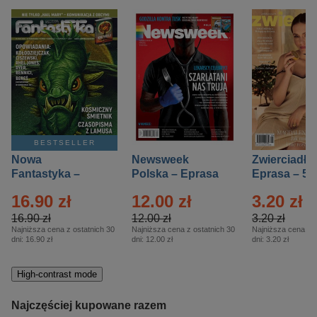
BESTSELLER
Nowa
Newsweek
Zwierciadło
Fantastyka –
Polska – Eprasa
Eprasa – 5/
Eprasa – 5/2026
– 13/2026
16.90 zł
12.00 zł
3.20 zł
16.90 zł
12.00 zł
3.20 zł
Najniższa cena z ostatnich 30
Najniższa cena z ostatnich 30
Najniższa cena z o
dni:
16.90 zł
dni:
12.00 zł
dni:
3.20 zł
High-contrast mode
Najczęściej kupowane razem