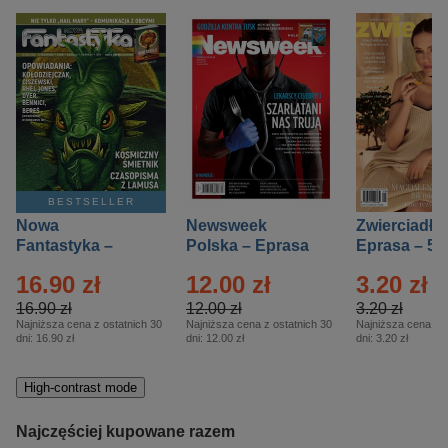
BESTSELLER
Nowa
Newsweek
Zwierciadło
Fantastyka –
Polska – Eprasa
Eprasa – 5/
Eprasa – 5/2026
– 13/2026
16.90 zł
12.00 zł
3.20 zł
16.90 zł
12.00 zł
3.20 zł
Najniższa cena z ostatnich 30
Najniższa cena z ostatnich 30
Najniższa cena z o
dni:
16.90 zł
dni:
12.00 zł
dni:
3.20 zł
High-contrast mode
Najczęściej kupowane razem