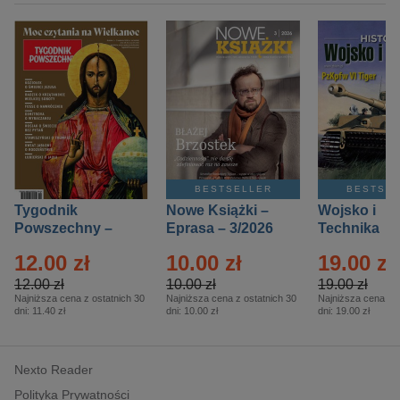
BESTSELLER
BESTSE
Tygodnik
Nowe Książki –
Wojsko i
Powszechny –
Eprasa – 3/2026
Technika
Eprasa – 14/2026
Historia – E
12.00 zł
10.00 zł
19.00 zł
– 2/2026
12.00 zł
10.00 zł
19.00 zł
Najniższa cena z ostatnich 30
Najniższa cena z ostatnich 30
Najniższa cena z o
dni:
11.40 zł
dni:
10.00 zł
dni:
19.00 zł
Nexto Reader
Polityka Prywatności