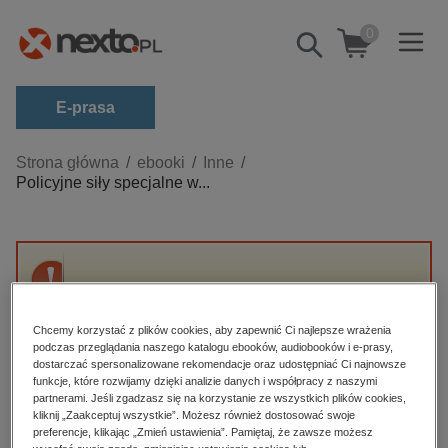
0
Pokaż/schowaj
wyszukiwarkę
E-prasa
Kategorie
Strona główna
ebooki
Inne
Policyjne siły specjalne w...
Zobacz wszystkie E-prasa
budownictwo, aranżacja wnętrz
biznesowe, branżowe, gospodarka
Przepraszamy, ale produkt „Policyjne siły
darmowe wydania
specjalne w Polsce” nie jest dostępny.
dzienniki
Chcemy korzystać z plików cookies, aby zapewnić Ci najlepsze wrażenia
podczas przeglądania naszego katalogu ebooków, audiobooków i e-prasy,
edukacja
dostarczać spersonalizowane rekomendacje oraz udostępniać Ci najnowsze
High-contrast mode
funkcje, które rozwijamy dzięki analizie danych i współpracy z naszymi
hobby, sport, rozrywka
partnerami. Jeśli zgadzasz się na korzystanie ze wszystkich plików cookies,
Polecane
kliknij „Zaakceptuj wszystkie”. Możesz również dostosować swoje
komputery, internet, technologie, informatyka
preferencje, klikając „Zmień ustawienia”. Pamiętaj, że zawsze możesz