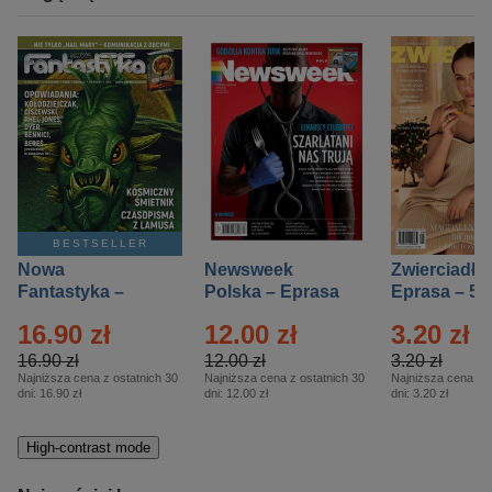
BESTSELLER
Nowa
Newsweek
Zwierciadło
Fantastyka –
Polska – Eprasa
Eprasa – 5/
Eprasa – 5/2026
– 13/2026
16.90 zł
12.00 zł
3.20 zł
16.90 zł
12.00 zł
3.20 zł
Najniższa cena z ostatnich 30
Najniższa cena z ostatnich 30
Najniższa cena z o
dni:
16.90 zł
dni:
12.00 zł
dni:
3.20 zł
High-contrast mode