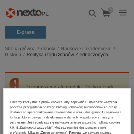
0
Pokaż/schowaj
wyszukiwarkę
E-prasa
Kategorie
Strona główna
ebooki
Naukowe i akademickie
Historia
Polityka rządu Stanów Zjednoczonych...
Zobacz wszystkie E-prasa
budownictwo, aranżacja wnętrz
biznesowe, branżowe, gospodarka
Przepraszamy, ale produkt „Polityka rządu
darmowe wydania
Stanów Zjednoczonych wobec Indian Sioux w
dzienniki
latach 1805-1868” nie jest dostępny.
Chcemy korzystać z plików cookies, aby zapewnić Ci najlepsze wrażenia
edukacja
podczas przeglądania naszego katalogu ebooków, audiobooków i e-prasy,
dostarczać spersonalizowane rekomendacje oraz udostępniać Ci najnowsze
High-contrast mode
hobby, sport, rozrywka
funkcje, które rozwijamy dzięki analizie danych i współpracy z naszymi
partnerami. Jeśli zgadzasz się na korzystanie ze wszystkich plików cookies,
komputery, internet, technologie, informatyka
kliknij „Zaakceptuj wszystkie”. Możesz również dostosować swoje
Polecane
preferencje, klikając „Zmień ustawienia”. Pamiętaj, że zawsze możesz