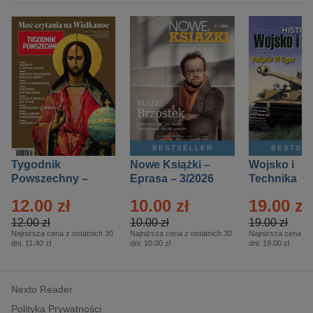
BESTSELLER
BESTSE
Tygodnik
Nowe Książki –
Wojsko i
Powszechny –
Eprasa – 3/2026
Technika
Eprasa – 14/2026
Historia – E
12.00 zł
10.00 zł
19.00 zł
– 2/2026
12.00 zł
10.00 zł
19.00 zł
Najniższa cena z ostatnich 30
Najniższa cena z ostatnich 30
Najniższa cena z o
dni:
11.40 zł
dni:
10.00 zł
dni:
19.00 zł
Nexto Reader
Polityka Prywatności