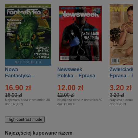
BESTSELLER
Nowa
Newsweek
Zwierciadło
Fantastyka –
Polska – Eprasa
Eprasa – 5/
Eprasa – 5/2026
– 13/2026
16.90 zł
12.00 zł
3.20 zł
16.90 zł
12.00 zł
3.20 zł
Najniższa cena z ostatnich 30
Najniższa cena z ostatnich 30
Najniższa cena z o
dni:
16.90 zł
dni:
12.00 zł
dni:
3.20 zł
High-contrast mode
Najczęściej kupowane razem