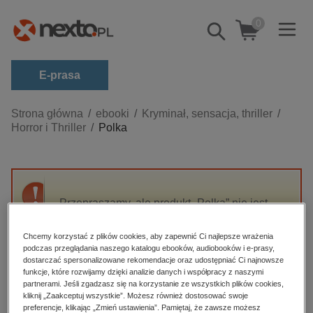
0
Pokaż/schowaj
wyszukiwarkę
E-prasa
Kategorie
Strona główna
ebooki
Kryminał, sensacja, thriller
Horror i Thriller
Polka
Zobacz wszystkie E-prasa
budownictwo, aranżacja wnętrz
biznesowe, branżowe, gospodarka
Przepraszamy, ale produkt „Polka” nie jest
darmowe wydania
dostępny.
dzienniki
Chcemy korzystać z plików cookies, aby zapewnić Ci najlepsze wrażenia
podczas przeglądania naszego katalogu ebooków, audiobooków i e-prasy,
edukacja
High-contrast mode
dostarczać spersonalizowane rekomendacje oraz udostępniać Ci najnowsze
hobby, sport, rozrywka
funkcje, które rozwijamy dzięki analizie danych i współpracy z naszymi
partnerami. Jeśli zgadzasz się na korzystanie ze wszystkich plików cookies,
Polecane
komputery, internet, technologie, informatyka
kliknij „Zaakceptuj wszystkie”. Możesz również dostosować swoje
preferencje, klikając „Zmień ustawienia”. Pamiętaj, że zawsze możesz