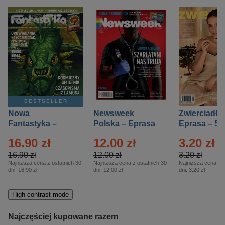
BESTSELLER
Nowa
Newsweek
Zwierciadło
Fantastyka –
Polska – Eprasa
Eprasa – 5/
Eprasa – 5/2026
– 13/2026
16.90 zł
12.00 zł
3.20 zł
16.90 zł
12.00 zł
3.20 zł
Najniższa cena z ostatnich 30
Najniższa cena z ostatnich 30
Najniższa cena z o
dni:
16.90 zł
dni:
12.00 zł
dni:
3.20 zł
High-contrast mode
Najczęściej kupowane razem