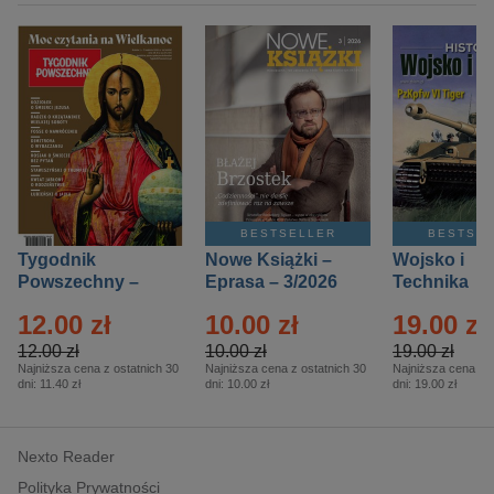
BESTSELLER
BESTSE
Tygodnik
Nowe Książki –
Wojsko i
Powszechny –
Eprasa – 3/2026
Technika
Eprasa – 14/2026
Historia – E
12.00 zł
10.00 zł
19.00 zł
– 2/2026
12.00 zł
10.00 zł
19.00 zł
Najniższa cena z ostatnich 30
Najniższa cena z ostatnich 30
Najniższa cena z o
dni:
11.40 zł
dni:
10.00 zł
dni:
19.00 zł
Nexto Reader
Polityka Prywatności