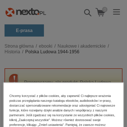
0
Pokaż/schowaj
wyszukiwarkę
E-prasa
Kategorie
Strona główna
ebooki
Naukowe i akademickie
Historia
Polska Ludowa 1944-1956
Zobacz wszystkie E-prasa
budownictwo, aranżacja wnętrz
biznesowe, branżowe, gospodarka
Przepraszamy, ale produkt „Polska Ludowa
darmowe wydania
1944-1956” nie jest dostępny.
dzienniki
Chcemy korzystać z plików cookies, aby zapewnić Ci najlepsze wrażenia
podczas przeglądania naszego katalogu ebooków, audiobooków i e-prasy,
edukacja
High-contrast mode
dostarczać spersonalizowane rekomendacje oraz udostępniać Ci najnowsze
hobby, sport, rozrywka
funkcje, które rozwijamy dzięki analizie danych i współpracy z naszymi
partnerami. Jeśli zgadzasz się na korzystanie ze wszystkich plików cookies,
Polecane
komputery, internet, technologie, informatyka
kliknij „Zaakceptuj wszystkie”. Możesz również dostosować swoje
preferencje, klikając „Zmień ustawienia”. Pamiętaj, że zawsze możesz