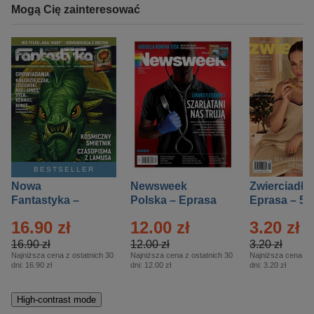
Mogą Cię zainteresować
BESTSELLER
Nowa
Newsweek
Zwierciadło
Fantastyka –
Polska – Eprasa
Eprasa – 5/
Eprasa – 5/2026
– 13/2026
16.90 zł
12.00 zł
3.20 zł
16.90 zł
12.00 zł
3.20 zł
Najniższa cena z ostatnich 30
Najniższa cena z ostatnich 30
Najniższa cena z o
dni:
16.90 zł
dni:
12.00 zł
dni:
3.20 zł
High-contrast mode