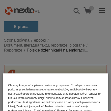
0
Pokaż/schowaj
wyszukiwarkę
E-prasa
Kategorie
Strona główna
ebooki
Dokument, literatura faktu, reportaże, biografie
Zobacz wszystkie E-prasa
Reportaże
Polskie dziennikarki na emigracji...
budownictwo, aranżacja wnętrz
biznesowe, branżowe, gospodarka
darmowe wydania
Przepraszamy, ale produkt „Polskie
dzienniki
dziennikarki na emigracji w XX i XXI wieku”
Chcemy korzystać z plików cookies, aby zapewnić Ci najlepsze wrażenia
nie jest dostępny.
edukacja
podczas przeglądania naszego katalogu ebooków, audiobooków i e-prasy,
dostarczać spersonalizowane rekomendacje oraz udostępniać Ci najnowsze
hobby, sport, rozrywka
funkcje, które rozwijamy dzięki analizie danych i współpracy z naszymi
High-contrast mode
partnerami. Jeśli zgadzasz się na korzystanie ze wszystkich plików cookies,
komputery, internet, technologie, informatyka
kliknij „Zaakceptuj wszystkie”. Możesz również dostosować swoje
preferencje, klikając „Zmień ustawienia”. Pamiętaj, że zawsze możesz