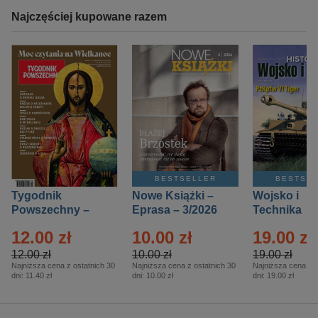
Najczęściej kupowane razem
BESTSELLER
BESTSE
Tygodnik
Nowe Książki –
Wojsko i
Powszechny –
Eprasa – 3/2026
Technika
Eprasa – 14/2026
Historia – E
12.00 zł
10.00 zł
19.00 zł
– 2/2026
12.00 zł
10.00 zł
19.00 zł
Najniższa cena z ostatnich 30
Najniższa cena z ostatnich 30
Najniższa cena z o
dni:
11.40 zł
dni:
10.00 zł
dni:
19.00 zł