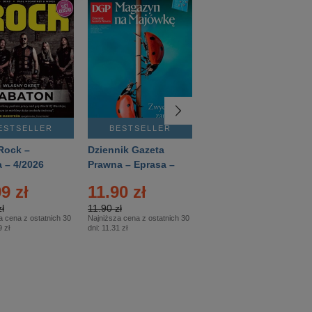
ESTSELLER
BESTSELLER
BESTSELLER
Rock –
Dziennik Gazeta
Świat Wiedzy
 – 4/2026
Prawna – Eprasa –
Historia – Eprasa –
83/2026
2/2026
9 zł
11.90 zł
13.99 zł
ł
11.90 zł
13.99 zł
a cena z ostatnich 30
Najniższa cena z ostatnich 30
Najniższa cena z ostatnich 30
 zł
dni:
11.31 zł
dni:
13.99 zł