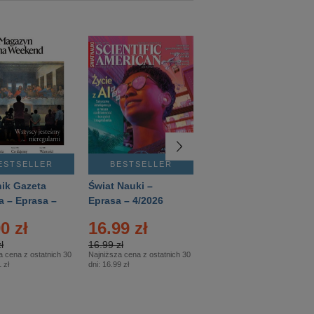
ESTSELLER
BESTSELLER
BESTSELLER
ik Gazeta
Świat Nauki –
Mówią Wieki –
a – Eprasa –
Eprasa – 4/2026
Eprasa – 3/2026
26
0 zł
16.99 zł
12.50 zł
ł
16.99 zł
12.50 zł
a cena z ostatnich 30
Najniższa cena z ostatnich 30
Najniższa cena z ostatnich 30
 zł
dni:
16.99 zł
dni:
12.50 zł