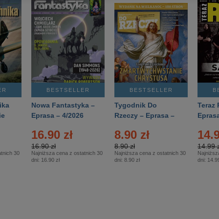
ER
BESTSELLER
BESTSELLER
B
ika
Nowa Fantastyka –
Tygodnik Do
Teraz 
ie
Eprasa – 4/2026
Rzeczy – Eprasa –
Eprasa
rasa
14/2026
16.90 zł
8.90 zł
14.9
16.90 zł
8.90 zł
14.99 z
tnich 30
Najniższa cena z ostatnich 30
Najniższa cena z ostatnich 30
Najniższ
dni:
16.90 zł
dni:
8.90 zł
dni:
14.99