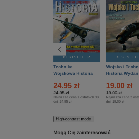
BESTSELLER
BESTSELLER
BESTSELL
Gość Niedzielny -
Technika
Wojsko i Techn
Warszawski –
Wojskowa Historia
Historia Wydan
Eprasa – 14/2026
– Eprasa – 2/2026
Specjalne – Ep
4.00 zł
24.95 zł
19.00 zł
– 2/2026
4.00 zł
24.95 zł
19.00 zł
Najniższa cena z ostatnich 30
Najniższa cena z ostatnich 30
Najniższa cena z osta
dni:
3.80 zł
dni:
24.95 zł
dni:
19.00 zł
High-contrast mode
Mogą Cię zainteresować