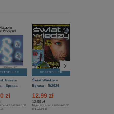
ESTSELLER
BESTSELLER
BESTSELLER
ik Gazeta
Świat Wiedzy –
T3 – Eprasa –
a – Eprasa –
Eprasa – 5/2026
4/2026
26
0 zł
12.99 zł
9.50 zł
ł
12.99 zł
9.50 zł
a cena z ostatnich 30
Najniższa cena z ostatnich 30
Najniższa cena z ostatnich 30
 zł
dni:
12.99 zł
dni:
11.90 zł