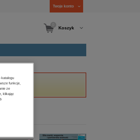
Twoje konto
0
Koszyk
 katalogu
wsze funkcje,
anie ze
, klikając
b