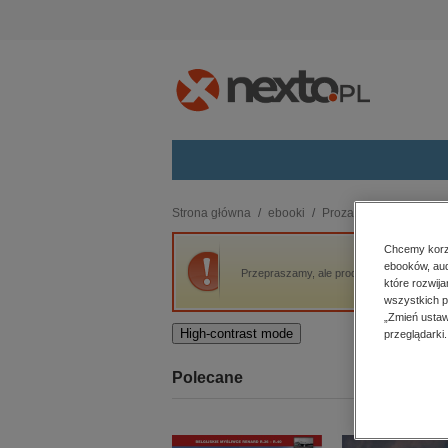
Kategorie
Strona główna
ebooki
Proza
Popioły
budownictwo, aranżacja wnętrz
Chcemy korzy
ebooków, aud
biznesowe, branżowe, gospodarka
Przepraszamy, ale produkt „Popioły” nie je
które rozwij
darmowe wydania
wszystkich p
dzienniki
„Zmień ustaw
High-contrast mode
przeglądarki.
edukacja
hobby, sport, rozrywka
Polecane
komputery, internet, technologie,
informatyka
kobiece, lifestyle, kultura