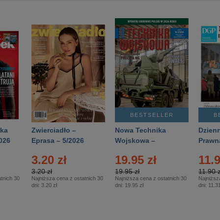
BESTSELLER
B
ka
Zwierciadło –
Nowa Technika
Dzienn
026
Eprasa – 5/2026
Wojskowa –
Prawn
Eprasa – 2/2026
65/20
3.20 zł
19.95 zł
11.9
3.20 zł
19.95 zł
11.90 z
tnich 30
Najniższa cena z ostatnich 30
Najniższa cena z ostatnich 30
Najniższ
dni:
3.20 zł
dni:
19.95 zł
dni:
11.31