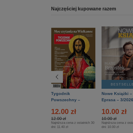
Najczęściej kupowane razem
BESTSELLER
BESTSELL
Technika
Tygodnik
Nowe Książki –
Wojskowa Historia
Powszechny –
Eprasa – 3/202
- Numer specjalny
Eprasa – 14/2026
12.00 zł
10.00 zł
– Eprasa – 2/2026
12.00 zł
10.00 zł
Najniższa cena z ostatnich 30
Najniższa cena z osta
dni:
11.40 zł
dni:
10.00 zł