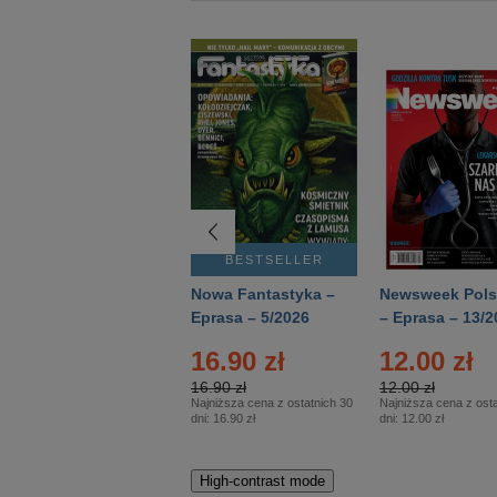
BESTSELLER
BESTSELLER
Deutsch Aktuell –
Nowa Fantastyka –
Newsweek Pols
Eprasa – 2/2026
Eprasa – 5/2026
– Eprasa – 13/2
16.90 zł
12.00 zł
16.90 zł
12.00 zł
Najniższa cena z ostatnich 30
Najniższa cena z osta
dni:
16.90 zł
dni:
12.00 zł
High-contrast mode