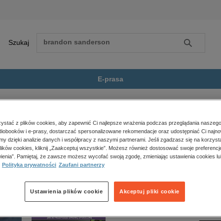
Szukaj
Szukaj
E-prasa
Zobacz wszystkie E-prasa
polityka, społeczno-informacyjne
stać z plików cookies, aby zapewnić Ci najlepsze wrażenia podczas przeglądania naszego
iobooków i e-prasy, dostarczać spersonalizowane rekomendacje oraz udostępniać Ci najno
psychologiczne
st dostępny.
amy dzięki analizie danych i współpracy z naszymi partnerami. Jeśli zgadzasz się na korzyst
inne
lików cookies, kliknij „Zaakceptuj wszystkie”. Możesz również dostosować swoje preferencje
popularno-naukowe
ienia”. Pamiętaj, że zawsze możesz wycofać swoją zgodę, zmieniając ustawienia cookies lu
Polityka prywatności
Zaufani partnerzy
historia
zdrowie
religie
Ustawienia plików cookie
Akceptuj pliki cookie