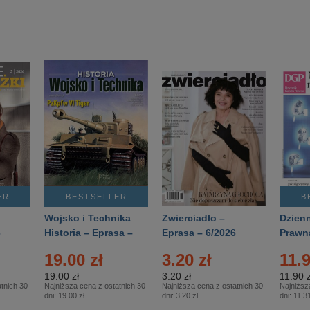
ER
BESTSELLER
B
Wojsko i Technika
Zwierciadło –
Dzienn
6
Historia – Eprasa –
Eprasa – 6/2026
Prawn
2/2026
74/20
19.00 zł
3.20 zł
11.9
19.00 zł
3.20 zł
11.90 z
tnich 30
Najniższa cena z ostatnich 30
Najniższa cena z ostatnich 30
Najniższ
dni:
19.00 zł
dni:
3.20 zł
dni:
11.31