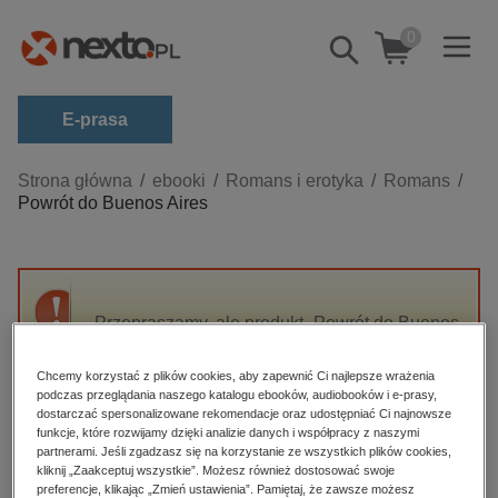
0
Pokaż/schowaj
wyszukiwarkę
E-prasa
Kategorie
Strona główna
ebooki
Romans i erotyka
Romans
Powrót do Buenos Aires
Zobacz wszystkie E-prasa
budownictwo, aranżacja wnętrz
biznesowe, branżowe, gospodarka
Przepraszamy, ale produkt „Powrót do Buenos
darmowe wydania
Aires” nie jest dostępny.
dzienniki
Chcemy korzystać z plików cookies, aby zapewnić Ci najlepsze wrażenia
podczas przeglądania naszego katalogu ebooków, audiobooków i e-prasy,
edukacja
High-contrast mode
dostarczać spersonalizowane rekomendacje oraz udostępniać Ci najnowsze
hobby, sport, rozrywka
funkcje, które rozwijamy dzięki analizie danych i współpracy z naszymi
partnerami. Jeśli zgadzasz się na korzystanie ze wszystkich plików cookies,
Polecane
komputery, internet, technologie, informatyka
kliknij „Zaakceptuj wszystkie”. Możesz również dostosować swoje
preferencje, klikając „Zmień ustawienia”. Pamiętaj, że zawsze możesz