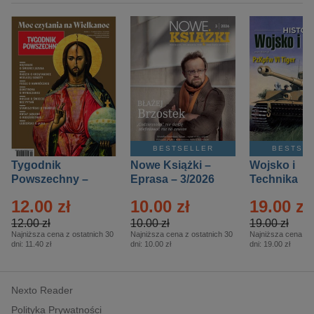
BESTSELLER
BESTSE
Tygodnik
Nowe Książki –
Wojsko i
Powszechny –
Eprasa – 3/2026
Technika
Eprasa – 14/2026
Historia – E
12.00 zł
10.00 zł
19.00 zł
– 2/2026
12.00 zł
10.00 zł
19.00 zł
Najniższa cena z ostatnich 30
Najniższa cena z ostatnich 30
Najniższa cena z o
dni:
11.40 zł
dni:
10.00 zł
dni:
19.00 zł
Nexto Reader
Polityka Prywatności