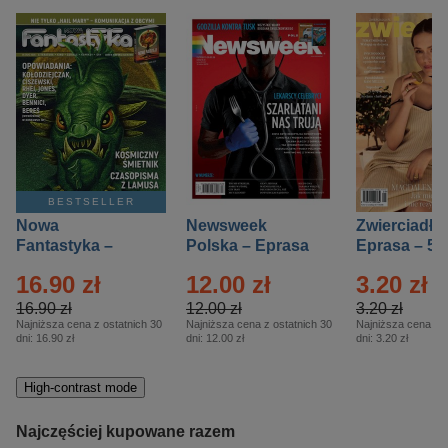
BESTSELLER
Nowa
Newsweek
Zwierciadło
Fantastyka –
Polska – Eprasa
Eprasa – 5/
Eprasa – 5/2026
– 13/2026
16.90 zł
12.00 zł
3.20 zł
16.90 zł
12.00 zł
3.20 zł
Najniższa cena z ostatnich 30
Najniższa cena z ostatnich 30
Najniższa cena z o
dni:
16.90 zł
dni:
12.00 zł
dni:
3.20 zł
High-contrast mode
Najczęściej kupowane razem