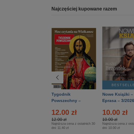
Najczęściej kupowane razem
BESTSELLER
BESTSELL
Technika
Tygodnik
Nowe Książki –
Wojskowa Historia
Powszechny –
Eprasa – 3/202
- Numer specjalny
Eprasa – 14/2026
12.00 zł
10.00 zł
– Eprasa – 2/2026
12.00 zł
10.00 zł
Najniższa cena z ostatnich 30
Najniższa cena z osta
dni:
11.40 zł
dni:
10.00 zł