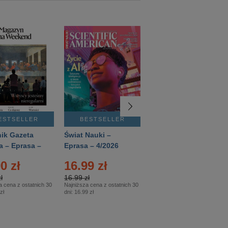
ESTSELLER
BESTSELLER
BESTSELLER
ik Gazeta
Świat Nauki –
Mówią Wieki –
a – Eprasa –
Eprasa – 4/2026
Eprasa – 3/2026
26
0 zł
16.99 zł
12.50 zł
ł
16.99 zł
12.50 zł
a cena z ostatnich 30
Najniższa cena z ostatnich 30
Najniższa cena z ostatnich 30
zł
dni:
16.99 zł
dni:
12.50 zł