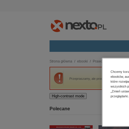
Kategorie
Strona główna
ebooki
Prawo i Podatki
Proc
budownictwo, aranżacja wnętrz
Chcemy korzy
ebooków, aud
biznesowe, branżowe, gospodarka
Przepraszamy, ale produkt „Procedury bez
które rozwij
darmowe wydania
wszystkich p
dzienniki
„Zmień ustaw
High-contrast mode
przeglądarki.
edukacja
hobby, sport, rozrywka
Polecane
komputery, internet, technologie,
informatyka
kobiece, lifestyle, kultura