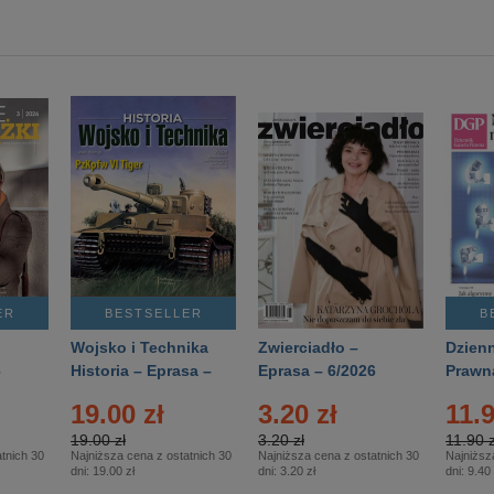
ER
BESTSELLER
B
Wojsko i Technika
Zwierciadło –
Dzienn
6
Historia – Eprasa –
Eprasa – 6/2026
Prawn
2/2026
74/20
19.00 zł
3.20 zł
11.9
19.00 zł
3.20 zł
11.90 z
tnich 30
Najniższa cena z ostatnich 30
Najniższa cena z ostatnich 30
Najniższ
dni:
19.00 zł
dni:
3.20 zł
dni:
9.40 