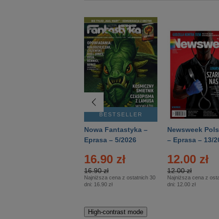
BESTSELLER
BESTSELLER
Deutsch Aktuell –
Nowa Fantastyka –
Newsweek Pols
Eprasa – 2/2026
Eprasa – 5/2026
– Eprasa – 13/2
16.90 zł
12.00 zł
16.90 zł
12.00 zł
Najniższa cena z ostatnich 30
Najniższa cena z osta
dni:
16.90 zł
dni:
12.00 zł
High-contrast mode