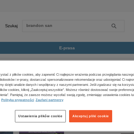
Szukaj
Szukaj
E-prasa
edury bezpieczeństwa w...
Zobacz wszystkie E-prasa
polityka, społeczno-informacyjne
stać z plików cookies, aby zapewnić Ci najlepsze wrażenia podczas przeglądania naszego
iobooków i e-prasy, dostarczać spersonalizowane rekomendacje oraz udostępniać Ci najno
psychologiczne
pieczeństwa w czasie pandemii covid-19 cz. 2” nie jest dostępny.
amy dzięki analizie danych i współpracy z naszymi partnerami. Jeśli zgadzasz się na korzyst
inne
lików cookies, kliknij „Zaakceptuj wszystkie”. Możesz również dostosować swoje preferencje
popularno-naukowe
ienia”. Pamiętaj, że zawsze możesz wycofać swoją zgodę, zmieniając ustawienia cookies lu
Polityka prywatności
Zaufani partnerzy
historia
zdrowie
religie
Ustawienia plików cookie
Akceptuj pliki cookie