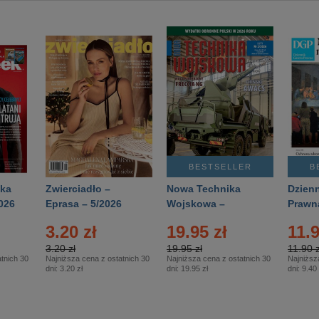
BESTSELLER
B
ka
Zwierciadło –
Nowa Technika
Dzienn
026
Eprasa – 5/2026
Wojskowa –
Prawn
Eprasa – 2/2026
65/20
3.20 zł
19.95 zł
11.9
3.20 zł
19.95 zł
11.90 z
tnich 30
Najniższa cena z ostatnich 30
Najniższa cena z ostatnich 30
Najniższ
dni:
3.20 zł
dni:
19.95 zł
dni:
9.40 