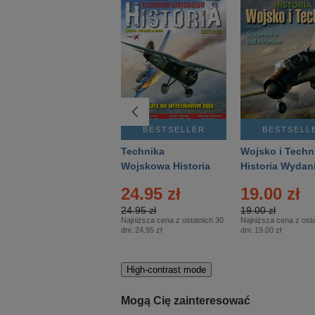
BESTSELLER
BESTSELLER
BESTSELL
Gość Niedzielny -
Technika
Wojsko i Techn
Warszawski –
Wojskowa Historia
Historia Wydan
Eprasa – 14/2026
– Eprasa – 2/2026
Specjalne – Ep
24.95 zł
19.00 zł
– 2/2026
24.95 zł
19.00 zł
Najniższa cena z ostatnich 30
Najniższa cena z osta
dni:
24.95 zł
dni:
19.00 zł
High-contrast mode
Mogą Cię zainteresować