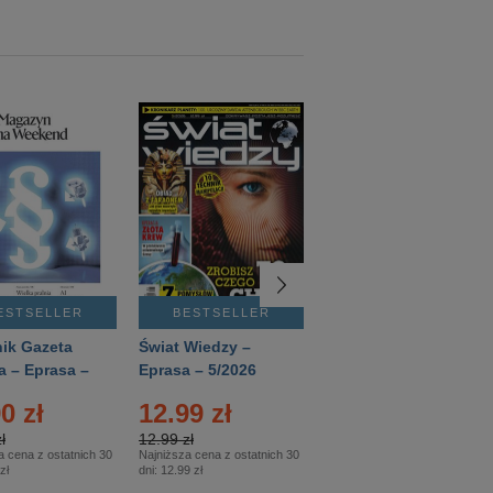
ESTSELLER
BESTSELLER
BESTSELLER
ik Gazeta
Świat Wiedzy –
T3 – Eprasa –
a – Eprasa –
Eprasa – 5/2026
4/2026
26
0 zł
12.99 zł
9.50 zł
ł
12.99 zł
9.50 zł
a cena z ostatnich 30
Najniższa cena z ostatnich 30
Najniższa cena z ostatnich 30
zł
dni:
12.99 zł
dni:
11.90 zł