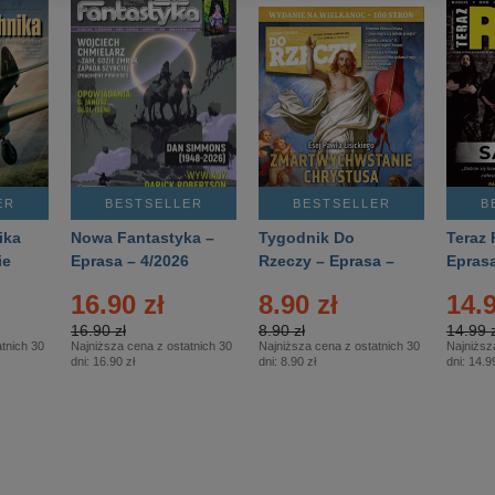
ER
BESTSELLER
BESTSELLER
B
ika
Nowa Fantastyka –
Tygodnik Do
Teraz 
ie
Eprasa – 4/2026
Rzeczy – Eprasa –
Eprasa
rasa
14/2026
16.90 zł
8.90 zł
14.9
16.90 zł
8.90 zł
14.99 z
tnich 30
Najniższa cena z ostatnich 30
Najniższa cena z ostatnich 30
Najniższ
dni:
16.90 zł
dni:
8.90 zł
dni:
14.99