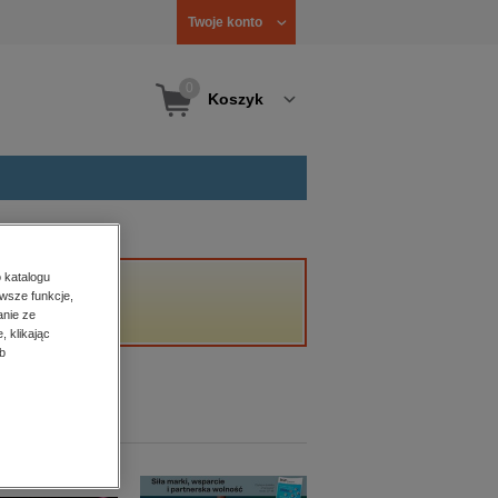
Twoje konto
0
Koszyk
 katalogu
wsze funkcje,
anie ze
, klikając
b