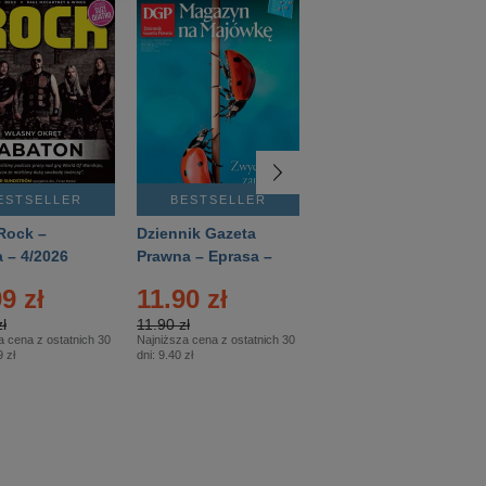
ESTSELLER
BESTSELLER
BESTSELLER
Rock –
Dziennik Gazeta
Świat Wiedzy
 – 4/2026
Prawna – Eprasa –
Historia – Eprasa –
83/2026
2/2026
9 zł
11.90 zł
13.99 zł
ł
11.90 zł
13.99 zł
a cena z ostatnich 30
Najniższa cena z ostatnich 30
Najniższa cena z ostatnich 30
 zł
dni:
9.40 zł
dni:
13.99 zł