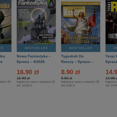
ER
BESTSELLER
BESTSELLER
B
ika
Nowa Fantastyka –
Tygodnik Do
Teraz 
ie
Eprasa – 4/2026
Rzeczy – Eprasa –
Eprasa
rasa
14/2026
16.90 zł
8.90 zł
14.9
16.90 zł
8.90 zł
14.99 z
tnich 30
Najniższa cena z ostatnich 30
Najniższa cena z ostatnich 30
Najniższ
dni:
16.90 zł
dni:
8.90 zł
dni:
14.99