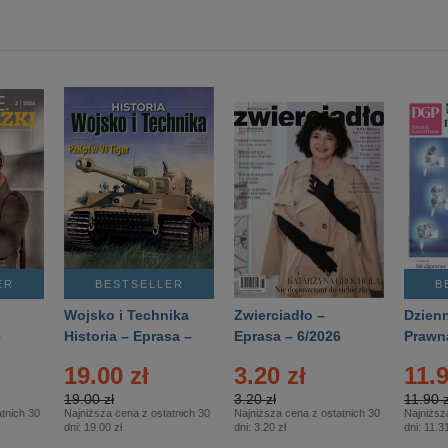
ER
BESTSELLER
B
Wojsko i Technika
Zwierciadło –
Dzienn
6
Historia – Eprasa –
Eprasa – 6/2026
Prawn
2/2026
74/20
19.00 zł
3.20 zł
11.9
19.00 zł
3.20 zł
11.90 z
tnich 30
Najniższa cena z ostatnich 30
Najniższa cena z ostatnich 30
Najniższ
dni:
19.00 zł
dni:
3.20 zł
dni:
11.31