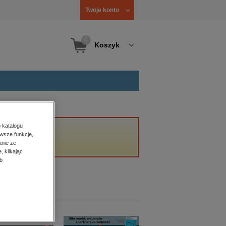
Twoje konto
0
Koszyk
 katalogu
wsze funkcje,
anie ze
, klikając
b