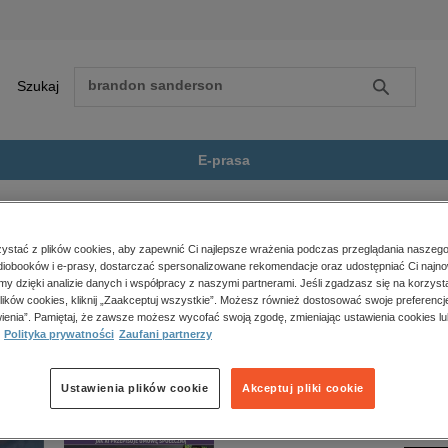
Szukaj
Szukaj
E-prasa
oda jak skutecznie...
Zobacz wszystkie E-prasa
polityka, społeczno-informacyjne
stać z plików cookies, aby zapewnić Ci najlepsze wrażenia podczas przeglądania naszego
iobooków i e-prasy, dostarczać spersonalizowane rekomendacje oraz udostępniać Ci najno
psychologiczne
 jak skutecznie pozbyć się zbędnych kilogramów” nie jest dostępny.
amy dzięki analizie danych i współpracy z naszymi partnerami. Jeśli zgadzasz się na korzyst
inne
lików cookies, kliknij „Zaakceptuj wszystkie”. Możesz również dostosować swoje preferencje
popularno-naukowe
ienia”. Pamiętaj, że zawsze możesz wycofać swoją zgodę, zmieniając ustawienia cookies lu
Polityka prywatności
Zaufani partnerzy
historia
zdrowie
religie
Ustawienia plików cookie
Akceptuj pliki cookie