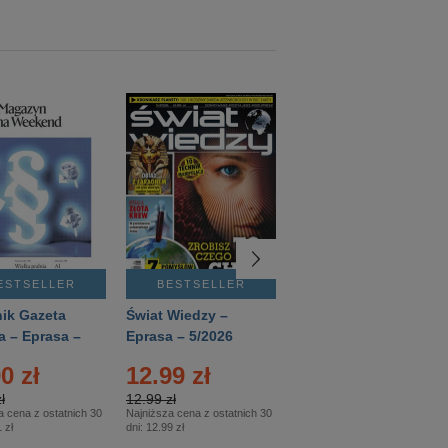
ESTSELLER
BESTSELLER
BESTSELLER
ik Gazeta
Świat Wiedzy –
T3 – Eprasa –
a – Eprasa –
Eprasa – 5/2026
4/2026
26
0 zł
12.99 zł
9.50 zł
ł
12.99 zł
9.50 zł
a cena z ostatnich 30
Najniższa cena z ostatnich 30
Najniższa cena z ostatnich 30
 zł
dni:
12.99 zł
dni:
11.90 zł