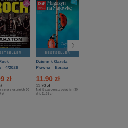
ESTSELLER
BESTSELLER
BESTSELLER
Rock –
Dziennik Gazeta
Świat Wiedzy
 – 4/2026
Prawna – Eprasa –
Historia – Eprasa –
83/2026
2/2026
9 zł
11.90 zł
13.99 zł
ł
11.90 zł
13.99 zł
a cena z ostatnich 30
Najniższa cena z ostatnich 30
Najniższa cena z ostatnich 30
 zł
dni:
11.31 zł
dni:
13.99 zł