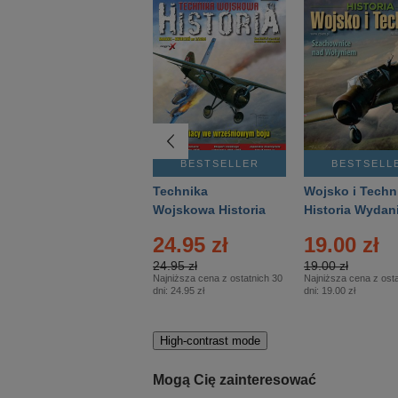
BESTSELLER
BESTSELLER
BESTSELL
Gość Niedzielny -
Technika
Wojsko i Techn
Warszawski –
Wojskowa Historia
Historia Wydan
Eprasa – 14/2026
– Eprasa – 2/2026
Specjalne – Ep
4.00 zł
24.95 zł
19.00 zł
– 2/2026
4.00 zł
24.95 zł
19.00 zł
Najniższa cena z ostatnich 30
Najniższa cena z ostatnich 30
Najniższa cena z osta
dni:
3.80 zł
dni:
24.95 zł
dni:
19.00 zł
High-contrast mode
Mogą Cię zainteresować