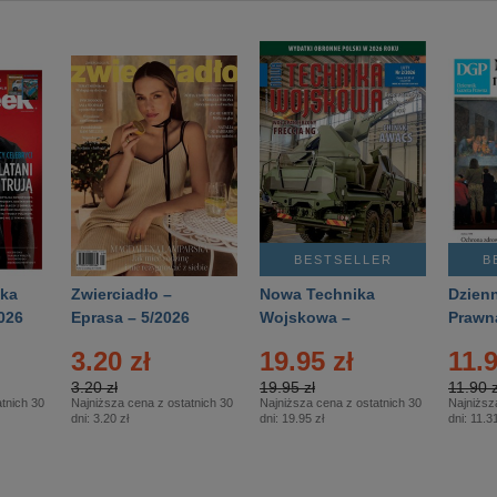
BESTSELLER
B
ka
Zwierciadło –
Nowa Technika
Dzienn
026
Eprasa – 5/2026
Wojskowa –
Prawn
Eprasa – 2/2026
65/20
3.20 zł
19.95 zł
11.9
3.20 zł
19.95 zł
11.90 z
tnich 30
Najniższa cena z ostatnich 30
Najniższa cena z ostatnich 30
Najniższ
dni:
3.20 zł
dni:
19.95 zł
dni:
11.31