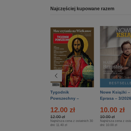
Najczęściej kupowane razem
BESTSELLER
BESTSELL
Technika
Tygodnik
Nowe Książki –
Wojskowa Historia
Powszechny –
Eprasa – 3/202
- Numer specjalny
Eprasa – 14/2026
12.00 zł
10.00 zł
– Eprasa – 2/2026
12.00 zł
10.00 zł
Najniższa cena z ostatnich 30
Najniższa cena z osta
dni:
11.40 zł
dni:
10.00 zł