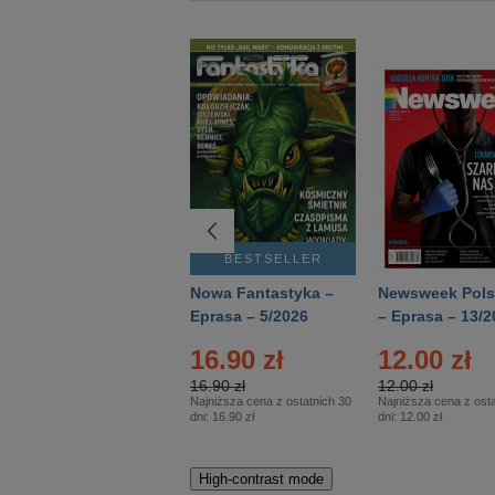
BESTSELLER
BESTSELLER
Deutsch Aktuell –
Nowa Fantastyka –
Newsweek Pols
Eprasa – 2/2026
Eprasa – 5/2026
– Eprasa – 13/2
16.90 zł
12.00 zł
16.90 zł
12.00 zł
Najniższa cena z ostatnich 30
Najniższa cena z osta
dni:
16.90 zł
dni:
12.00 zł
High-contrast mode