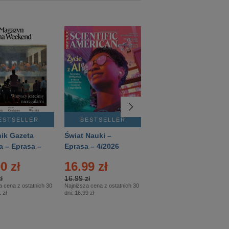
ESTSELLER
BESTSELLER
BESTSELLER
ik Gazeta
Świat Nauki –
Mówią Wieki –
a – Eprasa –
Eprasa – 4/2026
Eprasa – 3/2026
26
0 zł
16.99 zł
12.50 zł
ł
16.99 zł
12.50 zł
a cena z ostatnich 30
Najniższa cena z ostatnich 30
Najniższa cena z ostatnich 30
 zł
dni:
16.99 zł
dni:
12.50 zł