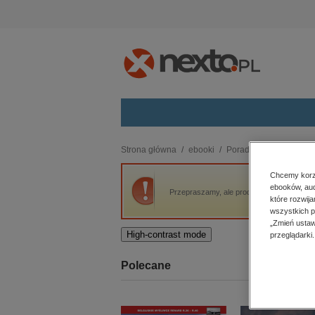
Kategorie
Strona główna
ebooki
Poradniki
Prosta met
budownictwo, aranżacja wnętrz
Chcemy korzy
ebooków, aud
biznesowe, branżowe, gospodarka
Przepraszamy, ale produkt „Prosta metoda
które rozwij
darmowe wydania
wszystkich p
dzienniki
„Zmień ustaw
High-contrast mode
przeglądarki.
edukacja
hobby, sport, rozrywka
Polecane
komputery, internet, technologie,
informatyka
kobiece, lifestyle, kultura