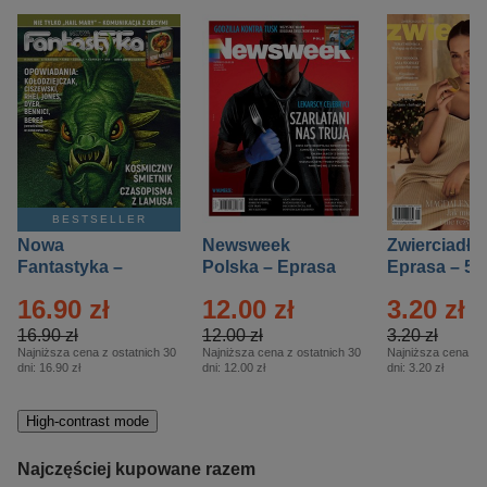
BESTSELLER
Nowa
Newsweek
Zwierciadło
Fantastyka –
Polska – Eprasa
Eprasa – 5/
Eprasa – 5/2026
– 13/2026
16.90 zł
12.00 zł
3.20 zł
16.90 zł
12.00 zł
3.20 zł
Najniższa cena z ostatnich 30
Najniższa cena z ostatnich 30
Najniższa cena z o
dni:
16.90 zł
dni:
12.00 zł
dni:
3.20 zł
High-contrast mode
Najczęściej kupowane razem