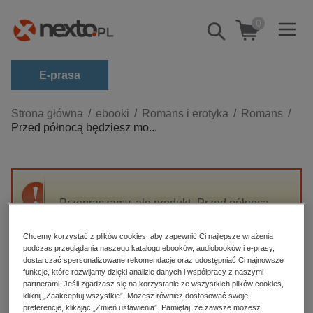
0
Pokaż/schowaj
wyszukiwarkę
E-prasa
Kategorie
Strona główna
ebooki
Romans i erotyka
Romans
Przed północą będziesz mo...
Zobacz wszystkie E-prasa
budownictwo, aranżacja wnętrz
biznesowe, branżowe, gospodarka
Przepraszamy, ale produkt „Przed północą
darmowe wydania
będziesz moja” nie jest dostępny.
dzienniki
Chcemy korzystać z plików cookies, aby zapewnić Ci najlepsze wrażenia
podczas przeglądania naszego katalogu ebooków, audiobooków i e-prasy,
edukacja
High-contrast mode
dostarczać spersonalizowane rekomendacje oraz udostępniać Ci najnowsze
hobby, sport, rozrywka
funkcje, które rozwijamy dzięki analizie danych i współpracy z naszymi
partnerami. Jeśli zgadzasz się na korzystanie ze wszystkich plików cookies,
Polecane
komputery, internet, technologie, informatyka
kliknij „Zaakceptuj wszystkie”. Możesz również dostosować swoje
preferencje, klikając „Zmień ustawienia”. Pamiętaj, że zawsze możesz