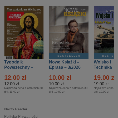
BESTSELLER
BESTSE
Tygodnik
Nowe Książki –
Wojsko i
Powszechny –
Eprasa – 3/2026
Technika
Eprasa – 14/2026
Historia – E
12.00 zł
10.00 zł
19.00 zł
– 2/2026
12.00 zł
10.00 zł
19.00 zł
Najniższa cena z ostatnich 30
Najniższa cena z ostatnich 30
Najniższa cena z o
dni:
11.40 zł
dni:
10.00 zł
dni:
19.00 zł
Nexto Reader
Polityka Prywatności