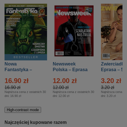
BESTSELLER
Nowa
Newsweek
Zwierciadło
Fantastyka –
Polska – Eprasa
Eprasa – 5/
Eprasa – 5/2026
– 13/2026
16.90 zł
12.00 zł
3.20 zł
16.90 zł
12.00 zł
3.20 zł
Najniższa cena z ostatnich 30
Najniższa cena z ostatnich 30
Najniższa cena z o
dni:
16.90 zł
dni:
12.00 zł
dni:
3.20 zł
High-contrast mode
Najczęściej kupowane razem