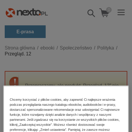
0
Pokaż/schowaj
wyszukiwarkę
E-prasa
Kategorie
Strona główna
ebooki
Społeczeństwo
Polityka
Przegląd. 12
Zobacz wszystkie E-prasa
budownictwo, aranżacja wnętrz
biznesowe, branżowe, gospodarka
Przepraszamy, ale produkt „Przegląd. 12” nie
darmowe wydania
jest dostępny.
dzienniki
Chcemy korzystać z plików cookies, aby zapewnić Ci najlepsze wrażenia
podczas przeglądania naszego katalogu ebooków, audiobooków i e-prasy,
edukacja
High-contrast mode
dostarczać spersonalizowane rekomendacje oraz udostępniać Ci najnowsze
hobby, sport, rozrywka
funkcje, które rozwijamy dzięki analizie danych i współpracy z naszymi
partnerami. Jeśli zgadzasz się na korzystanie ze wszystkich plików cookies,
Polecane
komputery, internet, technologie, informatyka
kliknij „Zaakceptuj wszystkie”. Możesz również dostosować swoje
preferencje, klikając „Zmień ustawienia”. Pamiętaj, że zawsze możesz