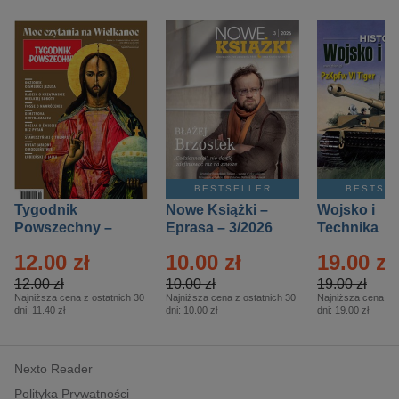
BESTSELLER
BESTSE
Tygodnik
Nowe Książki –
Wojsko i
Powszechny –
Eprasa – 3/2026
Technika
Eprasa – 14/2026
Historia – E
12.00 zł
10.00 zł
19.00 zł
– 2/2026
12.00 zł
10.00 zł
19.00 zł
Najniższa cena z ostatnich 30
Najniższa cena z ostatnich 30
Najniższa cena z o
dni:
11.40 zł
dni:
10.00 zł
dni:
19.00 zł
Nexto Reader
Polityka Prywatności