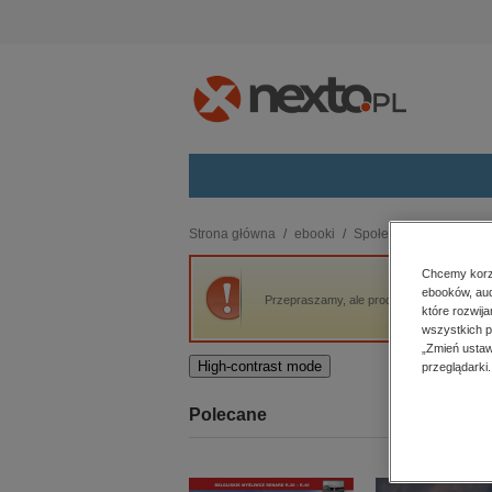
Kategorie
Strona główna
ebooki
Społeczeństwo
Poli
budownictwo, aranżacja wnętrz
Chcemy korzy
ebooków, aud
biznesowe, branżowe, gospodarka
Przepraszamy, ale produkt „Przegląd. 19” n
które rozwij
darmowe wydania
wszystkich p
dzienniki
„Zmień ustaw
High-contrast mode
przeglądarki.
edukacja
hobby, sport, rozrywka
Polecane
komputery, internet, technologie,
informatyka
kobiece, lifestyle, kultura