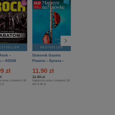
ESTSELLER
BESTSELLER
BESTSELLER
Rock –
Dziennik Gazeta
Świat Wiedzy
 – 4/2026
Prawna – Eprasa –
Historia – Eprasa –
83/2026
2/2026
9 zł
11.90 zł
13.99 zł
ł
11.90 zł
13.99 zł
a cena z ostatnich 30
Najniższa cena z ostatnich 30
Najniższa cena z ostatnich 30
 zł
dni:
9.40 zł
dni:
13.99 zł