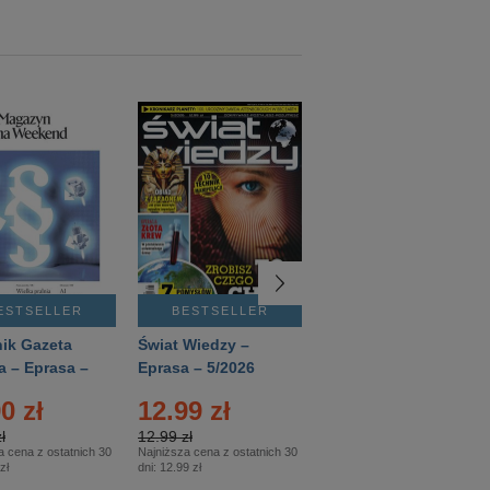
ESTSELLER
BESTSELLER
BESTSELLER
ik Gazeta
Świat Wiedzy –
T3 – Eprasa –
a – Eprasa –
Eprasa – 5/2026
4/2026
26
0 zł
12.99 zł
9.50 zł
ł
12.99 zł
9.50 zł
a cena z ostatnich 30
Najniższa cena z ostatnich 30
Najniższa cena z ostatnich 30
zł
dni:
12.99 zł
dni:
11.90 zł