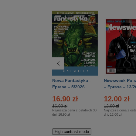
BESTSELLER
BESTSELLER
Deutsch Aktuell –
Nowa Fantastyka –
Newsweek Pols
Eprasa – 2/2026
Eprasa – 5/2026
– Eprasa – 13/2
16.90 zł
12.00 zł
16.90 zł
12.00 zł
Najniższa cena z ostatnich 30
Najniższa cena z osta
dni:
16.90 zł
dni:
12.00 zł
High-contrast mode