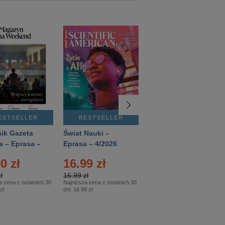
ESTSELLER
BESTSELLER
BESTSELLER
ik Gazeta
Świat Nauki –
Mówią Wieki –
a – Eprasa –
Eprasa – 4/2026
Eprasa – 3/2026
26
0 zł
16.99 zł
12.50 zł
ł
16.99 zł
12.50 zł
a cena z ostatnich 30
Najniższa cena z ostatnich 30
Najniższa cena z ostatnich 30
zł
dni:
16.99 zł
dni:
12.50 zł