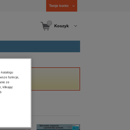
Twoje konto
0
Koszyk
 katalogu
wsze funkcje,
anie ze
, klikając
b