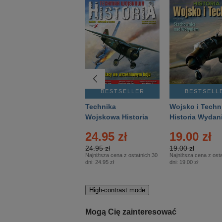
BESTSELLER
BESTSELLER
BESTSELL
Gość Niedzielny -
Technika
Wojsko i Techn
Warszawski –
Wojskowa Historia
Historia Wydan
Eprasa – 14/2026
– Eprasa – 2/2026
Specjalne – Ep
24.95 zł
19.00 zł
– 2/2026
24.95 zł
19.00 zł
Najniższa cena z ostatnich 30
Najniższa cena z osta
dni:
24.95 zł
dni:
19.00 zł
High-contrast mode
Mogą Cię zainteresować