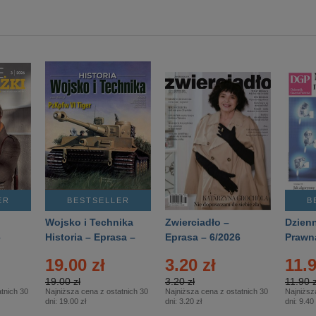
ER
BESTSELLER
B
Wojsko i Technika
Zwierciadło –
Dzienn
6
Historia – Eprasa –
Eprasa – 6/2026
Prawn
2/2026
74/20
19.00 zł
3.20 zł
11.9
19.00 zł
3.20 zł
11.90 z
tnich 30
Najniższa cena z ostatnich 30
Najniższa cena z ostatnich 30
Najniższ
dni:
19.00 zł
dni:
3.20 zł
dni:
9.40 