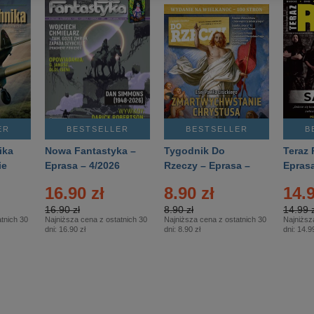
ER
BESTSELLER
BESTSELLER
B
ika
Nowa Fantastyka –
Tygodnik Do
Teraz 
ie
Eprasa – 4/2026
Rzeczy – Eprasa –
Eprasa
rasa
14/2026
16.90 zł
8.90 zł
14.9
16.90 zł
8.90 zł
14.99 z
tnich 30
Najniższa cena z ostatnich 30
Najniższa cena z ostatnich 30
Najniższ
dni:
16.90 zł
dni:
8.90 zł
dni:
14.99