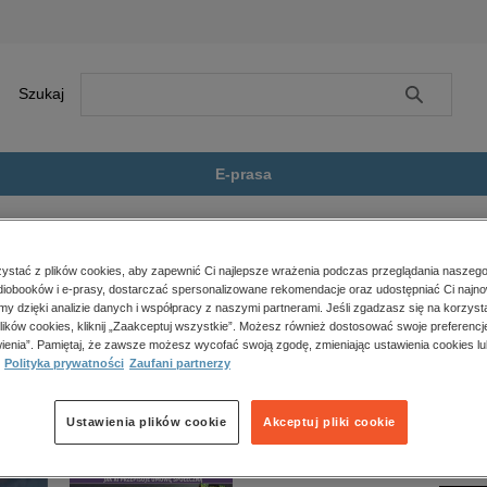
Szukaj
Szukaj
E-prasa
tyka
Przegląd. 19
Zobacz wszystkie E-prasa
polityka, społeczno-informacyjne
stać z plików cookies, aby zapewnić Ci najlepsze wrażenia podczas przeglądania naszego
iobooków i e-prasy, dostarczać spersonalizowane rekomendacje oraz udostępniać Ci najno
psychologiczne
ie jest dostępny.
amy dzięki analizie danych i współpracy z naszymi partnerami. Jeśli zgadzasz się na korzyst
inne
lików cookies, kliknij „Zaakceptuj wszystkie”. Możesz również dostosować swoje preferencje
popularno-naukowe
ienia”. Pamiętaj, że zawsze możesz wycofać swoją zgodę, zmieniając ustawienia cookies lu
Polityka prywatności
Zaufani partnerzy
historia
zdrowie
religie
Ustawienia plików cookie
Akceptuj pliki cookie