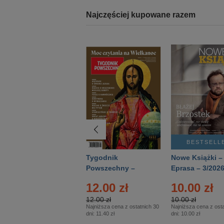
Najczęściej kupowane razem
BESTSELLER
BESTSELL
Technika
Tygodnik
Nowe Książki –
Wojskowa Historia
Powszechny –
Eprasa – 3/202
- Numer specjalny
Eprasa – 14/2026
12.00 zł
10.00 zł
– Eprasa – 2/2026
12.00 zł
10.00 zł
Najniższa cena z ostatnich 30
Najniższa cena z osta
dni:
11.40 zł
dni:
10.00 zł