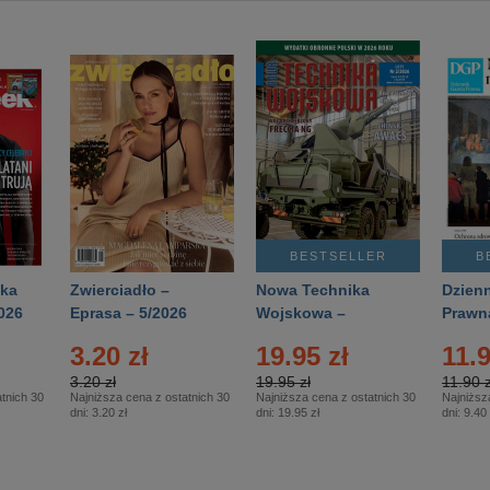
BESTSELLER
B
ka
Zwierciadło –
Nowa Technika
Dzienn
026
Eprasa – 5/2026
Wojskowa –
Prawn
Eprasa – 2/2026
65/20
3.20 zł
19.95 zł
11.9
3.20 zł
19.95 zł
11.90 z
tnich 30
Najniższa cena z ostatnich 30
Najniższa cena z ostatnich 30
Najniższ
dni:
3.20 zł
dni:
19.95 zł
dni:
9.40 