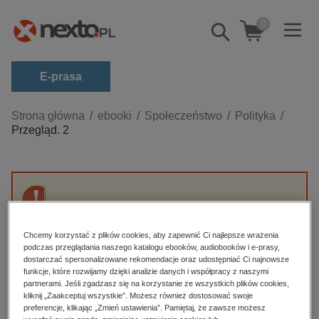
0
Pokaż/schowaj
wyszukiwarkę
E-prasa
Kategorie
Strona główna
ebooki
Społeczeństwo
Polityka
Przegląd. 2
Zobacz wszystkie E-prasa
budownictwo, aranżacja wnętrz
biznesowe, branżowe, gospodarka
Przepraszamy, ale produkt „Przegląd. 2” nie
darmowe wydania
jest dostępny.
dzienniki
Chcemy korzystać z plików cookies, aby zapewnić Ci najlepsze wrażenia
podczas przeglądania naszego katalogu ebooków, audiobooków i e-prasy,
edukacja
dostarczać spersonalizowane rekomendacje oraz udostępniać Ci najnowsze
High-contrast mode
funkcje, które rozwijamy dzięki analizie danych i współpracy z naszymi
hobby, sport, rozrywka
partnerami. Jeśli zgadzasz się na korzystanie ze wszystkich plików cookies,
Polecane
kliknij „Zaakceptuj wszystkie”. Możesz również dostosować swoje
komputery, internet, technologie, informatyka
preferencje, klikając „Zmień ustawienia”. Pamiętaj, że zawsze możesz