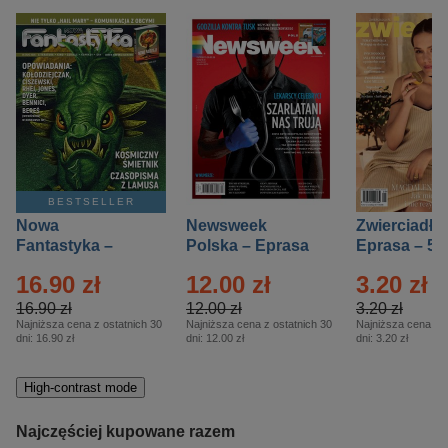
BESTSELLER
Nowa
Newsweek
Zwierciadło
Fantastyka –
Polska – Eprasa
Eprasa – 5/
Eprasa – 5/2026
– 13/2026
16.90 zł
12.00 zł
3.20 zł
16.90 zł
12.00 zł
3.20 zł
Najniższa cena z ostatnich 30
Najniższa cena z ostatnich 30
Najniższa cena z o
dni:
16.90 zł
dni:
12.00 zł
dni:
3.20 zł
High-contrast mode
Najczęściej kupowane razem