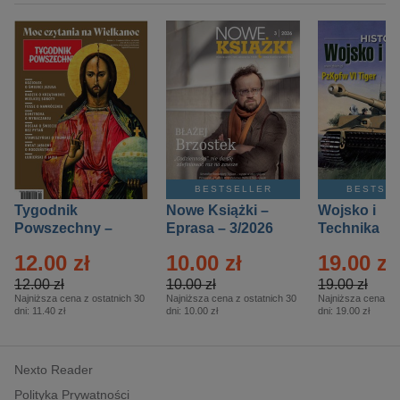
BESTSELLER
BESTSE
Tygodnik
Nowe Książki –
Wojsko i
Powszechny –
Eprasa – 3/2026
Technika
Eprasa – 14/2026
Historia – E
12.00 zł
10.00 zł
19.00 zł
– 2/2026
12.00 zł
10.00 zł
19.00 zł
Najniższa cena z ostatnich 30
Najniższa cena z ostatnich 30
Najniższa cena z o
dni:
11.40 zł
dni:
10.00 zł
dni:
19.00 zł
Nexto Reader
Polityka Prywatności