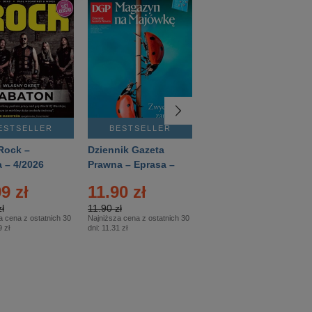
ESTSELLER
BESTSELLER
BESTSELLER
Rock –
Dziennik Gazeta
Świat Wiedzy
 – 4/2026
Prawna – Eprasa –
Historia – Eprasa –
83/2026
2/2026
9 zł
11.90 zł
13.99 zł
ł
11.90 zł
13.99 zł
a cena z ostatnich 30
Najniższa cena z ostatnich 30
Najniższa cena z ostatnich 30
 zł
dni:
11.31 zł
dni:
13.99 zł