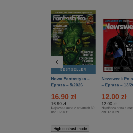
BESTSELLER
BESTSELLER
Deutsch Aktuell –
Nowa Fantastyka –
Newsweek Pols
Eprasa – 2/2026
Eprasa – 5/2026
– Eprasa – 13/2
16.90 zł
12.00 zł
16.90 zł
12.00 zł
Najniższa cena z ostatnich 30
Najniższa cena z osta
dni:
16.90 zł
dni:
12.00 zł
High-contrast mode