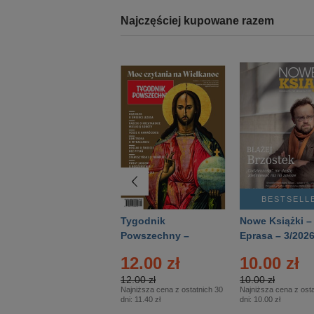
Najczęściej kupowane razem
BESTSELLER
BESTSELL
Technika
Tygodnik
Nowe Książki –
Wojskowa Historia
Powszechny –
Eprasa – 3/202
- Numer specjalny
Eprasa – 14/2026
24.95 zł
12.00 zł
10.00 zł
– Eprasa – 2/2026
24.95 zł
12.00 zł
10.00 zł
Najniższa cena z ostatnich 30
Najniższa cena z ostatnich 30
Najniższa cena z osta
dni:
24.95 zł
dni:
11.40 zł
dni:
10.00 zł