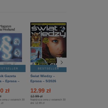
ESTSELLER
BESTSELLER
BESTSELLER
ik Gazeta
Świat Wiedzy –
T3 – Eprasa –
a – Eprasa –
Eprasa – 5/2026
4/2026
26
0 zł
12.99 zł
9.50 zł
ł
12.99 zł
9.50 zł
a cena z ostatnich 30
Najniższa cena z ostatnich 30
Najniższa cena z ostatnich 30
 zł
dni:
12.99 zł
dni:
11.90 zł