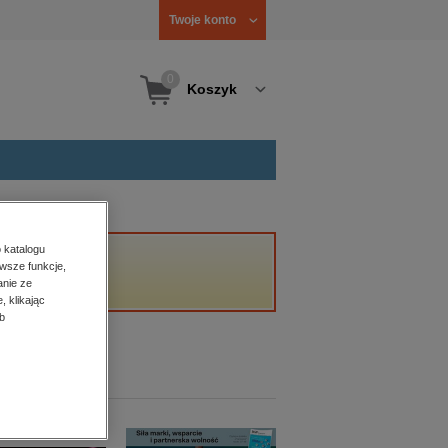
Twoje konto
0
Koszyk
 katalogu
wsze funkcje,
anie ze
, klikając
b