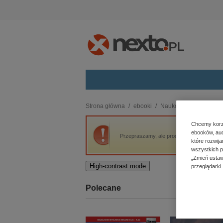
Kategorie
Strona główna
ebooki
Naukowe i akademicki
budownictwo, aranżacja wnętrz
Chcemy korzy
ebooków, aud
biznesowe, branżowe, gospodarka
Przepraszamy, ale produkt „Przegląd. 47” n
które rozwij
darmowe wydania
wszystkich p
dzienniki
„Zmień ustaw
High-contrast mode
przeglądarki.
edukacja
hobby, sport, rozrywka
Polecane
komputery, internet, technologie,
informatyka
kobiece, lifestyle, kultura