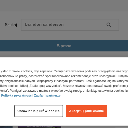
Szukaj
Szukaj
E-prasa
e
Historia
Przegląd. 47
Zobacz wszystkie E-prasa
polityka, społeczno-informacyjne
stać z plików cookies, aby zapewnić Ci najlepsze wrażenia podczas przeglądania naszego
iobooków i e-prasy, dostarczać spersonalizowane rekomendacje oraz udostępniać Ci najno
psychologiczne
ie jest dostępny.
amy dzięki analizie danych i współpracy z naszymi partnerami. Jeśli zgadzasz się na korzyst
inne
lików cookies, kliknij „Zaakceptuj wszystkie”. Możesz również dostosować swoje preferencje
popularno-naukowe
ienia”. Pamiętaj, że zawsze możesz wycofać swoją zgodę, zmieniając ustawienia cookies lu
Polityka prywatności
Zaufani partnerzy
historia
zdrowie
religie
Ustawienia plików cookie
Akceptuj pliki cookie