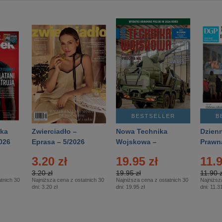
BESTSELLER
B
ka
Zwierciadło –
Nowa Technika
Dzienn
026
Eprasa – 5/2026
Wojskowa –
Prawn
Eprasa – 2/2026
65/20
3.20 zł
19.95 zł
11.9
3.20 zł
19.95 zł
11.90 z
tnich 30
Najniższa cena z ostatnich 30
Najniższa cena z ostatnich 30
Najniższ
dni:
3.20 zł
dni:
19.95 zł
dni:
11.31