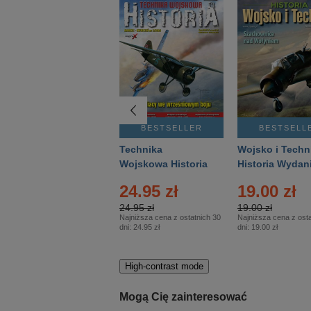
BESTSELLER
BESTSELLER
BESTSELL
Gość Niedzielny -
Technika
Wojsko i Techn
Warszawski –
Wojskowa Historia
Historia Wydan
Eprasa – 14/2026
– Eprasa – 2/2026
Specjalne – Ep
4.00 zł
24.95 zł
19.00 zł
– 2/2026
4.00 zł
24.95 zł
19.00 zł
Najniższa cena z ostatnich 30
Najniższa cena z ostatnich 30
Najniższa cena z osta
dni:
3.80 zł
dni:
24.95 zł
dni:
19.00 zł
High-contrast mode
Mogą Cię zainteresować