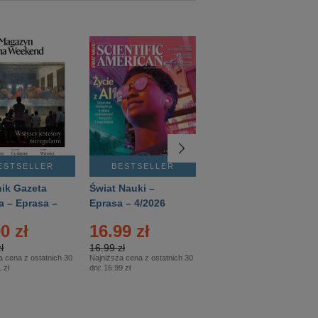
ESTSELLER
BESTSELLER
BESTSELLER
ik Gazeta
Świat Nauki –
Mówią Wieki –
a – Eprasa –
Eprasa – 4/2026
Eprasa – 3/2026
26
0 zł
16.99 zł
12.50 zł
ł
16.99 zł
12.50 zł
a cena z ostatnich 30
Najniższa cena z ostatnich 30
Najniższa cena z ostatnich 30
 zł
dni:
16.99 zł
dni:
12.50 zł