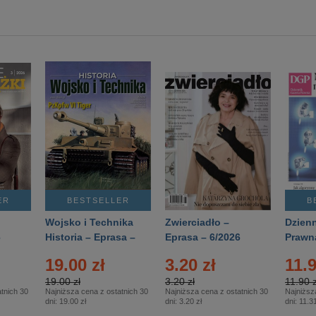
ER
BESTSELLER
B
Wojsko i Technika
Zwierciadło –
Dzienn
6
Historia – Eprasa –
Eprasa – 6/2026
Prawn
2/2026
74/20
19.00 zł
3.20 zł
11.9
19.00 zł
3.20 zł
11.90 z
tnich 30
Najniższa cena z ostatnich 30
Najniższa cena z ostatnich 30
Najniższ
dni:
19.00 zł
dni:
3.20 zł
dni:
11.31