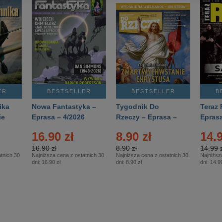
ER
BESTSELLER
BESTSELLER
B
ika
Nowa Fantastyka –
Tygodnik Do
Teraz 
ie
Eprasa – 4/2026
Rzeczy – Eprasa –
Eprasa
rasa
14/2026
16.90 zł
8.90 zł
14.9
16.90 zł
8.90 zł
14.99 z
tnich 30
Najniższa cena z ostatnich 30
Najniższa cena z ostatnich 30
Najniższ
dni:
16.90 zł
dni:
8.90 zł
dni:
14.99