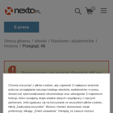
0
Pokaż/schowaj
wyszukiwarkę
E-prasa
Kategorie
Strona główna
ebooki
Naukowe i akademickie
Historia
Przegląd. 49
Zobacz wszystkie E-prasa
budownictwo, aranżacja wnętrz
biznesowe, branżowe, gospodarka
Przepraszamy, ale produkt „Przegląd. 49” nie
darmowe wydania
jest dostępny.
dzienniki
Chcemy korzystać z plików cookies, aby zapewnić Ci najlepsze wrażenia
podczas przeglądania naszego katalogu ebooków, audiobooków i e-prasy,
edukacja
High-contrast mode
dostarczać spersonalizowane rekomendacje oraz udostępniać Ci najnowsze
hobby, sport, rozrywka
funkcje, które rozwijamy dzięki analizie danych i współpracy z naszymi
partnerami. Jeśli zgadzasz się na korzystanie ze wszystkich plików cookies,
Polecane
komputery, internet, technologie, informatyka
kliknij „Zaakceptuj wszystkie”. Możesz również dostosować swoje
preferencje, klikając „Zmień ustawienia”. Pamiętaj, że zawsze możesz