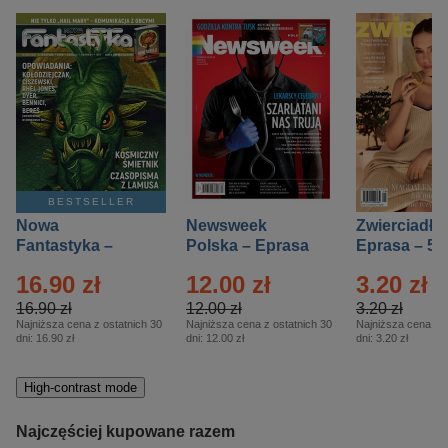
BESTSELLER
Nowa
Newsweek
Zwierciadło
Fantastyka –
Polska – Eprasa
Eprasa – 5/
Eprasa – 5/2026
– 13/2026
16.90 zł
12.00 zł
3.20 zł
16.90 zł
12.00 zł
3.20 zł
Najniższa cena z ostatnich 30
Najniższa cena z ostatnich 30
Najniższa cena z o
dni:
16.90 zł
dni:
12.00 zł
dni:
3.20 zł
High-contrast mode
Najczęściej kupowane razem