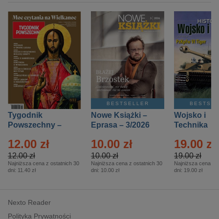
BESTSELLER
BESTSE
Tygodnik
Nowe Książki –
Wojsko i
Powszechny –
Eprasa – 3/2026
Technika
Eprasa – 14/2026
Historia – E
12.00 zł
10.00 zł
19.00 zł
– 2/2026
12.00 zł
10.00 zł
19.00 zł
Najniższa cena z ostatnich 30
Najniższa cena z ostatnich 30
Najniższa cena z o
dni:
11.40 zł
dni:
10.00 zł
dni:
19.00 zł
Nexto Reader
Polityka Prywatności