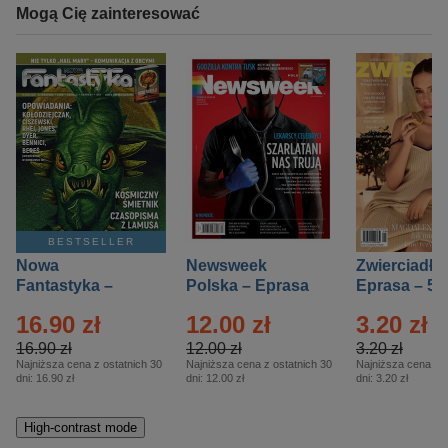
Mogą Cię zainteresować
BESTSELLER
Nowa
Newsweek
Zwierciadło
Fantastyka –
Polska – Eprasa
Eprasa – 5/
Eprasa – 5/2026
– 13/2026
16.90 zł
12.00 zł
3.20 zł
16.90 zł
12.00 zł
3.20 zł
Najniższa cena z ostatnich 30
Najniższa cena z ostatnich 30
Najniższa cena z o
dni:
16.90 zł
dni:
12.00 zł
dni:
3.20 zł
High-contrast mode