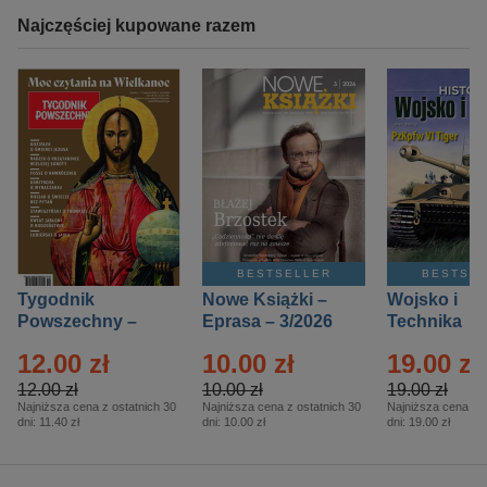
Najczęściej kupowane razem
BESTSELLER
BESTSE
Tygodnik
Nowe Książki –
Wojsko i
Powszechny –
Eprasa – 3/2026
Technika
Eprasa – 14/2026
Historia – E
12.00 zł
10.00 zł
19.00 zł
– 2/2026
12.00 zł
10.00 zł
19.00 zł
Najniższa cena z ostatnich 30
Najniższa cena z ostatnich 30
Najniższa cena z o
dni:
11.40 zł
dni:
10.00 zł
dni:
19.00 zł