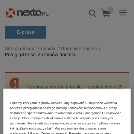
0
Pokaż/schowaj
wyszukiwarkę
E-prasa
Kategorie
Strona główna
ebooki
Darmowe ebooki
Przegląd treści 25 tomów dodatku...
Zobacz wszystkie E-prasa
budownictwo, aranżacja wnętrz
biznesowe, branżowe, gospodarka
Przepraszamy, ale produkt „Przegląd treści 25
darmowe wydania
tomów dodatku miesięcznego do "Gazety
dzienniki
Lwowskiej" i "Przewodnika Naukowo-
Chcemy korzystać z plików cookies, aby zapewnić Ci najlepsze wrażenia
Literackiego" : (1872-1892)” nie jest dostępny.
edukacja
podczas przeglądania naszego katalogu ebooków, audiobooków i e-prasy,
dostarczać spersonalizowane rekomendacje oraz udostępniać Ci najnowsze
hobby, sport, rozrywka
funkcje, które rozwijamy dzięki analizie danych i współpracy z naszymi
High-contrast mode
partnerami. Jeśli zgadzasz się na korzystanie ze wszystkich plików cookies,
komputery, internet, technologie, informatyka
kliknij „Zaakceptuj wszystkie”. Możesz również dostosować swoje
preferencje, klikając „Zmień ustawienia”. Pamiętaj, że zawsze możesz