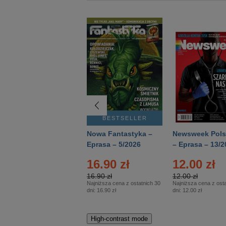
BESTSELLER
BESTSELLER
Deutsch Aktuell –
Nowa Fantastyka –
Newsweek Pols
Eprasa – 2/2026
Eprasa – 5/2026
– Eprasa – 13/2
16.90 zł
12.00 zł
16.90 zł
12.00 zł
Najniższa cena z ostatnich 30
Najniższa cena z osta
dni:
16.90 zł
dni:
12.00 zł
High-contrast mode