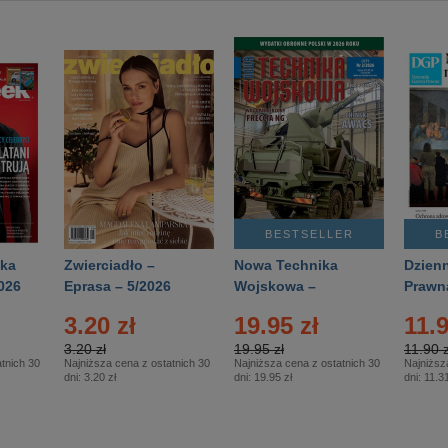
BESTSELLER
B
ka
Zwierciadło –
Nowa Technika
Dzienn
026
Eprasa – 5/2026
Wojskowa –
Prawn
Eprasa – 2/2026
65/20
3.20 zł
19.95 zł
11.9
3.20 zł
19.95 zł
11.90 z
tnich 30
Najniższa cena z ostatnich 30
Najniższa cena z ostatnich 30
Najniższ
dni:
3.20 zł
dni:
19.95 zł
dni:
11.31