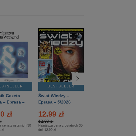
ESTSELLER
BESTSELLER
BESTSELLER
ik Gazeta
Świat Wiedzy –
T3 – Eprasa –
a – Eprasa –
Eprasa – 5/2026
4/2026
26
0 zł
12.99 zł
9.50 zł
ł
12.99 zł
9.50 zł
a cena z ostatnich 30
Najniższa cena z ostatnich 30
Najniższa cena z ostatnich 30
 zł
dni:
12.99 zł
dni:
11.90 zł