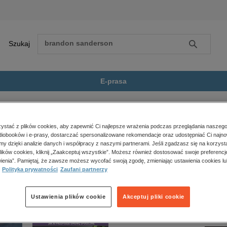
Szukaj
Szukaj
E-prasa
z wiatrem
Zobacz wszystkie E-prasa
polityka, społeczno-informacyjne
stać z plików cookies, aby zapewnić Ci najlepsze wrażenia podczas przeglądania naszego
iobooków i e-prasy, dostarczać spersonalizowane rekomendacje oraz udostępniać Ci najno
psychologiczne
iatrem” nie jest dostępny.
amy dzięki analizie danych i współpracy z naszymi partnerami. Jeśli zgadzasz się na korzyst
inne
lików cookies, kliknij „Zaakceptuj wszystkie”. Możesz również dostosować swoje preferencje
popularno-naukowe
ienia”. Pamiętaj, że zawsze możesz wycofać swoją zgodę, zmieniając ustawienia cookies lu
Polityka prywatności
Zaufani partnerzy
historia
zdrowie
religie
Ustawienia plików cookie
Akceptuj pliki cookie