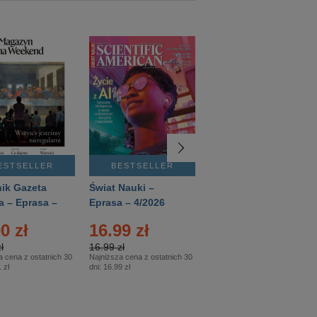
ESTSELLER
BESTSELLER
BESTSELLER
ik Gazeta
Świat Nauki –
Mówią Wieki –
a – Eprasa –
Eprasa – 4/2026
Eprasa – 3/2026
26
0 zł
16.99 zł
12.50 zł
ł
16.99 zł
12.50 zł
a cena z ostatnich 30
Najniższa cena z ostatnich 30
Najniższa cena z ostatnich 30
 zł
dni:
16.99 zł
dni:
12.50 zł