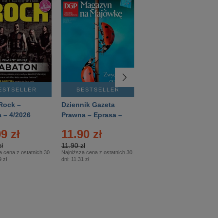
ESTSELLER
BESTSELLER
BESTSELLER
Rock –
Dziennik Gazeta
Świat Wiedzy
 – 4/2026
Prawna – Eprasa –
Historia – Eprasa –
83/2026
2/2026
9 zł
11.90 zł
13.99 zł
ł
11.90 zł
13.99 zł
a cena z ostatnich 30
Najniższa cena z ostatnich 30
Najniższa cena z ostatnich 30
 zł
dni:
11.31 zł
dni:
13.99 zł