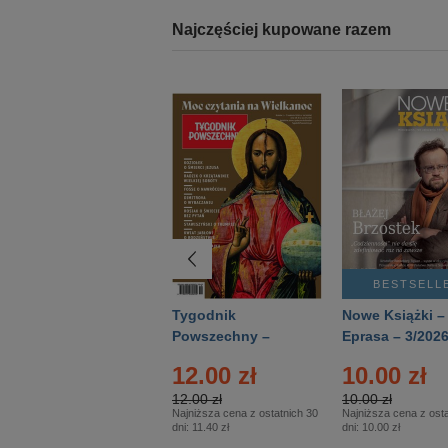
Najczęściej kupowane razem
BESTSELLER
BESTSELL
Technika
Tygodnik
Nowe Książki –
Wojskowa Historia
Powszechny –
Eprasa – 3/202
- Numer specjalny
Eprasa – 14/2026
12.00 zł
10.00 zł
– Eprasa – 2/2026
12.00 zł
10.00 zł
Najniższa cena z ostatnich 30
Najniższa cena z osta
dni:
11.40 zł
dni:
10.00 zł