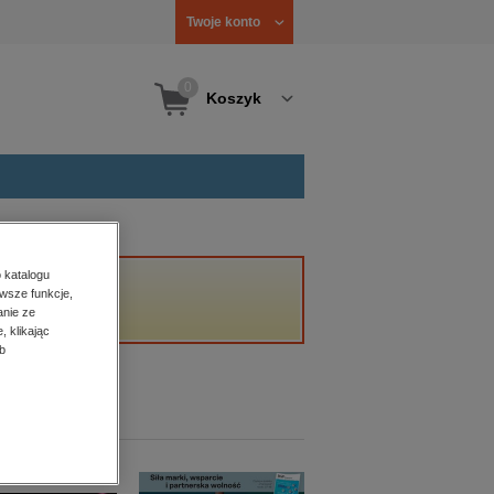
Twoje konto
0
Koszyk
 katalogu
wsze funkcje,
anie ze
, klikając
b