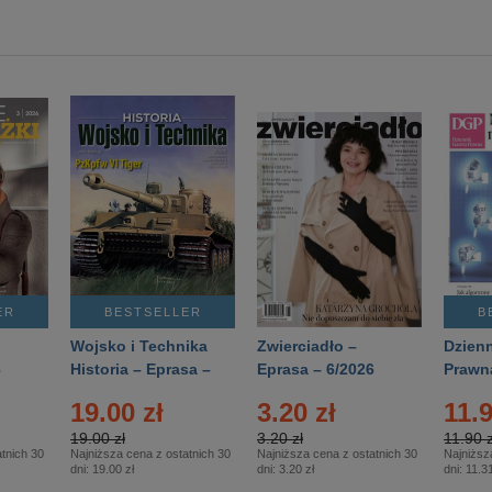
ER
BESTSELLER
B
Wojsko i Technika
Zwierciadło –
Dzienn
6
Historia – Eprasa –
Eprasa – 6/2026
Prawn
2/2026
74/20
19.00 zł
3.20 zł
11.9
19.00 zł
3.20 zł
11.90 z
tnich 30
Najniższa cena z ostatnich 30
Najniższa cena z ostatnich 30
Najniższ
dni:
19.00 zł
dni:
3.20 zł
dni:
11.31