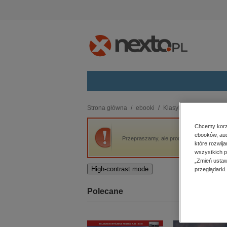
Kategorie
Strona główna
ebooki
Klasyka
Przeminęło 
budownictwo, aranżacja wnętrz
Chcemy korzy
ebooków, aud
biznesowe, branżowe, gospodarka
Przepraszamy, ale produkt „Przeminęło z w
które rozwij
darmowe wydania
wszystkich p
dzienniki
„Zmień ustaw
High-contrast mode
przeglądarki.
edukacja
hobby, sport, rozrywka
Polecane
komputery, internet, technologie,
informatyka
kobiece, lifestyle, kultura