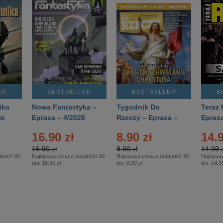
ER
BESTSELLER
BESTSELLER
B
ika
Nowa Fantastyka –
Tygodnik Do
Teraz 
ie
Eprasa – 4/2026
Rzeczy – Eprasa –
Eprasa
rasa
14/2026
16.90 zł
8.90 zł
14.9
16.90 zł
8.90 zł
14.99 z
tnich 30
Najniższa cena z ostatnich 30
Najniższa cena z ostatnich 30
Najniższ
dni:
16.90 zł
dni:
8.90 zł
dni:
14.99