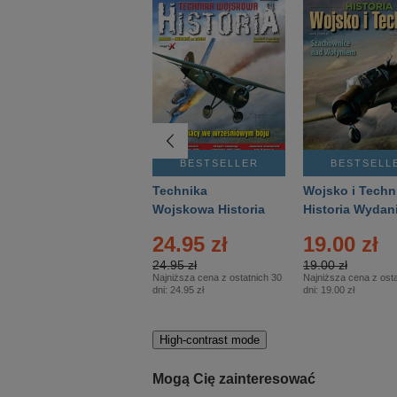
BESTSELLER
BESTSELLER
BESTSELL
Gość Niedzielny -
Technika
Wojsko i Techn
Warszawski –
Wojskowa Historia
Historia Wydan
Eprasa – 14/2026
– Eprasa – 2/2026
Specjalne – Ep
4.00 zł
24.95 zł
19.00 zł
– 2/2026
4.00 zł
24.95 zł
19.00 zł
Najniższa cena z ostatnich 30
Najniższa cena z ostatnich 30
Najniższa cena z osta
dni:
3.80 zł
dni:
24.95 zł
dni:
19.00 zł
High-contrast mode
Mogą Cię zainteresować