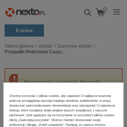
0
Pokaż/schowaj
wyszukiwarkę
E-prasa
Kategorie
Strona główna
ebooki
Darmowe ebooki
Przypadki Robinsona Cruzo...
Zobacz wszystkie E-prasa
budownictwo, aranżacja wnętrz
biznesowe, branżowe, gospodarka
Przepraszamy, ale produkt „Przypadki
darmowe wydania
Robinsona Cruzoe” nie jest dostępny.
dzienniki
Chcemy korzystać z plików cookies, aby zapewnić Ci najlepsze wrażenia
podczas przeglądania naszego katalogu ebooków, audiobooków i e-prasy,
edukacja
High-contrast mode
dostarczać spersonalizowane rekomendacje oraz udostępniać Ci najnowsze
hobby, sport, rozrywka
funkcje, które rozwijamy dzięki analizie danych i współpracy z naszymi
partnerami. Jeśli zgadzasz się na korzystanie ze wszystkich plików cookies,
Polecane
komputery, internet, technologie, informatyka
kliknij „Zaakceptuj wszystkie”. Możesz również dostosować swoje
preferencje, klikając „Zmień ustawienia”. Pamiętaj, że zawsze możesz