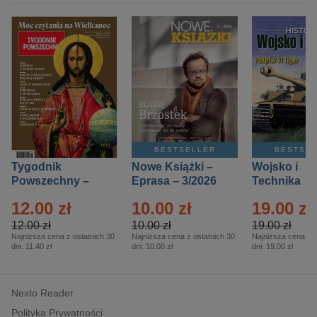
BESTSELLER
BESTSE
Tygodnik
Nowe Książki –
Wojsko i
Powszechny –
Eprasa – 3/2026
Technika
Eprasa – 14/2026
Historia – E
12.00 zł
10.00 zł
19.00 zł
– 2/2026
12.00 zł
10.00 zł
19.00 zł
Najniższa cena z ostatnich 30
Najniższa cena z ostatnich 30
Najniższa cena z o
dni:
11.40 zł
dni:
10.00 zł
dni:
19.00 zł
Nexto Reader
Polityka Prywatności