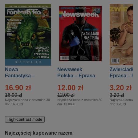
BESTSELLER
Nowa
Newsweek
Zwierciadło
Fantastyka –
Polska – Eprasa
Eprasa – 5/
Eprasa – 5/2026
– 13/2026
16.90 zł
12.00 zł
3.20 zł
16.90 zł
12.00 zł
3.20 zł
Najniższa cena z ostatnich 30
Najniższa cena z ostatnich 30
Najniższa cena z o
dni:
16.90 zł
dni:
12.00 zł
dni:
3.20 zł
High-contrast mode
Najczęściej kupowane razem