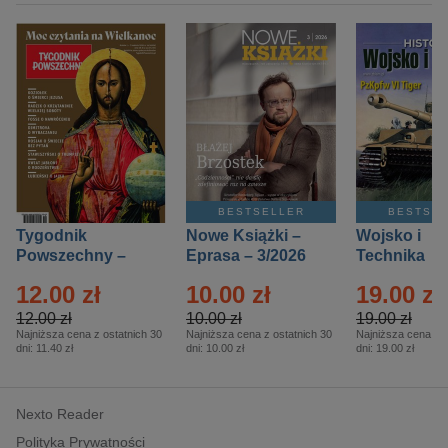
BESTSELLER
BESTSE
Tygodnik
Nowe Książki –
Wojsko i
Powszechny –
Eprasa – 3/2026
Technika
Eprasa – 14/2026
Historia – E
12.00 zł
10.00 zł
19.00 zł
– 2/2026
12.00 zł
10.00 zł
19.00 zł
Najniższa cena z ostatnich 30
Najniższa cena z ostatnich 30
Najniższa cena z o
dni:
11.40 zł
dni:
10.00 zł
dni:
19.00 zł
Nexto Reader
Polityka Prywatności