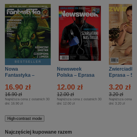
BESTSELLER
Nowa
Newsweek
Zwierciadło
Fantastyka –
Polska – Eprasa
Eprasa – 5/
Eprasa – 5/2026
– 13/2026
16.90 zł
12.00 zł
3.20 zł
16.90 zł
12.00 zł
3.20 zł
Najniższa cena z ostatnich 30
Najniższa cena z ostatnich 30
Najniższa cena z o
dni:
16.90 zł
dni:
12.00 zł
dni:
3.20 zł
High-contrast mode
Najczęściej kupowane razem