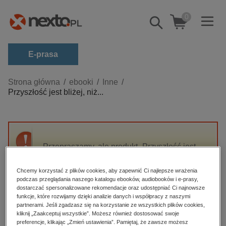
0
Pokaż/schowaj
wyszukiwarkę
E-prasa
Kategorie
Strona główna
ebooki
Inne
Przyszłość jest bliżej, niż...
Zobacz wszystkie E-prasa
budownictwo, aranżacja wnętrz
biznesowe, branżowe, gospodarka
Przepraszamy, ale produkt „Przyszłość jest
darmowe wydania
bliżej, niż nam się wydaje” nie jest dostępny.
dzienniki
Chcemy korzystać z plików cookies, aby zapewnić Ci najlepsze wrażenia
podczas przeglądania naszego katalogu ebooków, audiobooków i e-prasy,
edukacja
High-contrast mode
dostarczać spersonalizowane rekomendacje oraz udostępniać Ci najnowsze
hobby, sport, rozrywka
funkcje, które rozwijamy dzięki analizie danych i współpracy z naszymi
partnerami. Jeśli zgadzasz się na korzystanie ze wszystkich plików cookies,
Polecane
komputery, internet, technologie, informatyka
kliknij „Zaakceptuj wszystkie”. Możesz również dostosować swoje
preferencje, klikając „Zmień ustawienia”. Pamiętaj, że zawsze możesz