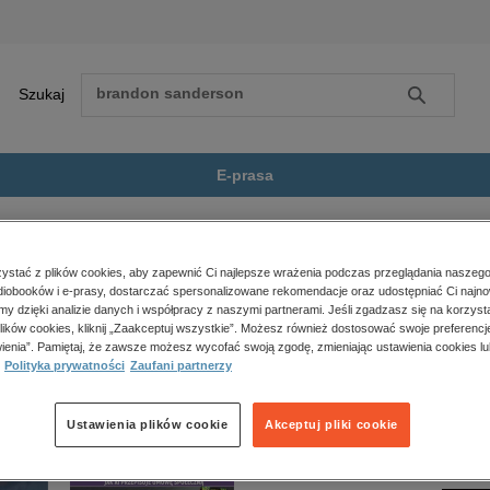
Szukaj
Szukaj
E-prasa
omans
Przyszłość właśnie się za...
Zobacz wszystkie E-prasa
polityka, społeczno-informacyjne
stać z plików cookies, aby zapewnić Ci najlepsze wrażenia podczas przeglądania naszego
iobooków i e-prasy, dostarczać spersonalizowane rekomendacje oraz udostępniać Ci najno
psychologiczne
śnie się zaczyna” nie jest dostępny.
amy dzięki analizie danych i współpracy z naszymi partnerami. Jeśli zgadzasz się na korzyst
inne
lików cookies, kliknij „Zaakceptuj wszystkie”. Możesz również dostosować swoje preferencje
popularno-naukowe
ienia”. Pamiętaj, że zawsze możesz wycofać swoją zgodę, zmieniając ustawienia cookies lu
Polityka prywatności
Zaufani partnerzy
historia
zdrowie
religie
Ustawienia plików cookie
Akceptuj pliki cookie