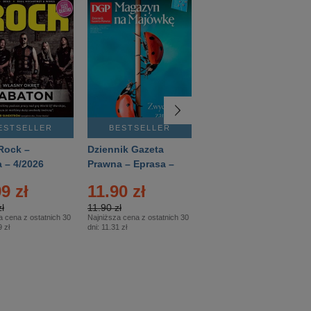
ESTSELLER
BESTSELLER
BESTSELLER
Rock –
Dziennik Gazeta
Świat Wiedzy
 – 4/2026
Prawna – Eprasa –
Historia – Eprasa –
83/2026
2/2026
9 zł
11.90 zł
13.99 zł
ł
11.90 zł
13.99 zł
a cena z ostatnich 30
Najniższa cena z ostatnich 30
Najniższa cena z ostatnich 30
 zł
dni:
11.31 zł
dni:
13.99 zł