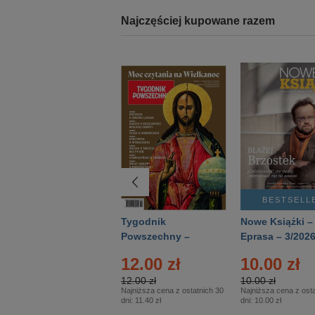
Najczęściej kupowane razem
BESTSELLER
BESTSELL
Technika
Tygodnik
Nowe Książki –
Wojskowa Historia
Powszechny –
Eprasa – 3/202
- Numer specjalny
Eprasa – 14/2026
12.00 zł
10.00 zł
– Eprasa – 2/2026
12.00 zł
10.00 zł
Najniższa cena z ostatnich 30
Najniższa cena z osta
dni:
11.40 zł
dni:
10.00 zł