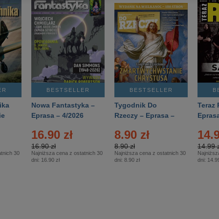
ER
BESTSELLER
BESTSELLER
B
ika
Nowa Fantastyka –
Tygodnik Do
Teraz 
ie
Eprasa – 4/2026
Rzeczy – Eprasa –
Eprasa
rasa
14/2026
16.90 zł
8.90 zł
14.9
16.90 zł
8.90 zł
14.99 z
tnich 30
Najniższa cena z ostatnich 30
Najniższa cena z ostatnich 30
Najniższ
dni:
16.90 zł
dni:
8.90 zł
dni:
14.99