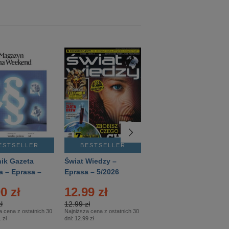
ESTSELLER
BESTSELLER
BESTSELLER
ik Gazeta
Świat Wiedzy –
T3 – Eprasa –
a – Eprasa –
Eprasa – 5/2026
4/2026
26
0 zł
12.99 zł
9.50 zł
ł
12.99 zł
9.50 zł
a cena z ostatnich 30
Najniższa cena z ostatnich 30
Najniższa cena z ostatnich 30
 zł
dni:
12.99 zł
dni:
11.90 zł