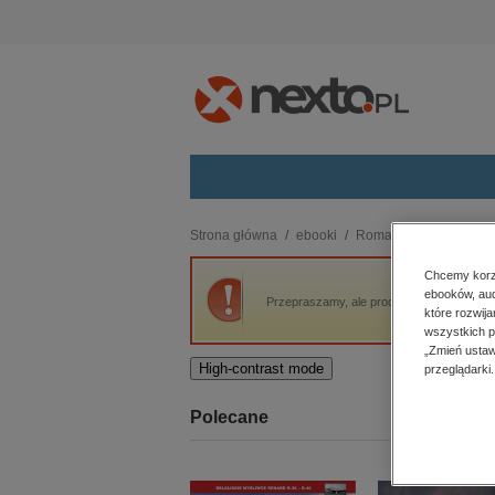
Kategorie
Strona główna
ebooki
Romans i erotyka
R
budownictwo, aranżacja wnętrz
Chcemy korzy
ebooków, aud
biznesowe, branżowe, gospodarka
Przepraszamy, ale produkt „Przyszłość wła
które rozwij
darmowe wydania
wszystkich p
dzienniki
„Zmień ustaw
High-contrast mode
przeglądarki.
edukacja
hobby, sport, rozrywka
Polecane
komputery, internet, technologie,
informatyka
kobiece, lifestyle, kultura