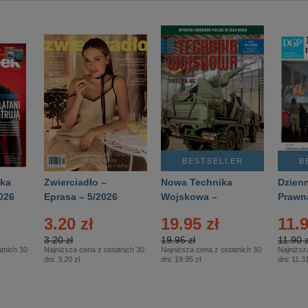
BESTSELLER
B
ka
Zwierciadło –
Nowa Technika
Dzienn
026
Eprasa – 5/2026
Wojskowa –
Prawn
Eprasa – 2/2026
65/20
3.20 zł
19.95 zł
11.9
3.20 zł
19.95 zł
11.90 z
tnich 30
Najniższa cena z ostatnich 30
Najniższa cena z ostatnich 30
Najniższ
dni:
3.20 zł
dni:
19.95 zł
dni:
11.31