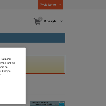
Twoje konto
0
Koszyk
 katalogu
wsze funkcje,
anie ze
, klikając
b