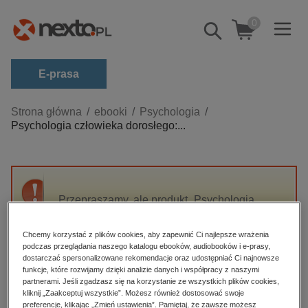
0
Pokaż/schowaj
wyszukiwarkę
E-prasa
Kategorie
Strona główna
ebooki
Psychologia
Psychologia człowieka dorosłego:...
Zobacz wszystkie E-prasa
budownictwo, aranżacja wnętrz
biznesowe, branżowe, gospodarka
Przepraszamy, ale produkt „Psychologia
darmowe wydania
człowieka dorosłego: Ciągłość - zmiana -
dzienniki
integracja” nie jest dostępny.
Chcemy korzystać z plików cookies, aby zapewnić Ci najlepsze wrażenia
edukacja
podczas przeglądania naszego katalogu ebooków, audiobooków i e-prasy,
dostarczać spersonalizowane rekomendacje oraz udostępniać Ci najnowsze
High-contrast mode
hobby, sport, rozrywka
funkcje, które rozwijamy dzięki analizie danych i współpracy z naszymi
partnerami. Jeśli zgadzasz się na korzystanie ze wszystkich plików cookies,
komputery, internet, technologie, informatyka
kliknij „Zaakceptuj wszystkie”. Możesz również dostosować swoje
Polecane
preferencje, klikając „Zmień ustawienia”. Pamiętaj, że zawsze możesz