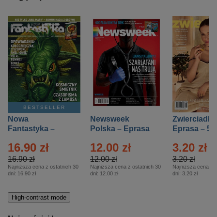
BESTSELLER
Nowa
Newsweek
Zwierciadło
Fantastyka –
Polska – Eprasa
Eprasa – 5/
Eprasa – 5/2026
– 13/2026
16.90 zł
12.00 zł
3.20 zł
16.90 zł
12.00 zł
3.20 zł
Najniższa cena z ostatnich 30
Najniższa cena z ostatnich 30
Najniższa cena z o
dni:
16.90 zł
dni:
12.00 zł
dni:
3.20 zł
High-contrast mode