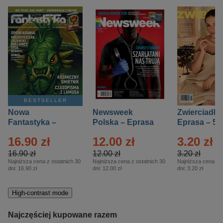
BESTSELLER
Nowa
Newsweek
Zwierciadło
Fantastyka –
Polska – Eprasa
Eprasa – 5/
Eprasa – 5/2026
– 13/2026
16.90 zł
12.00 zł
3.20 zł
16.90 zł
12.00 zł
3.20 zł
Najniższa cena z ostatnich 30
Najniższa cena z ostatnich 30
Najniższa cena z o
dni:
16.90 zł
dni:
12.00 zł
dni:
3.20 zł
High-contrast mode
Najczęściej kupowane razem