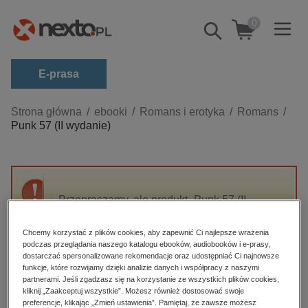
0
Pokaż/schowaj
wyszukiwarkę
E-prasa
Kategorie
Strona główna
ebooki
Romans i erotyka
Romans
Punk 57 (II wydanie)
Zobacz wszystkie E-prasa
budownictwo, aranżacja wnętrz
biznesowe, branżowe, gospodarka
Przepraszamy, ale produkt „Punk 57 (II
darmowe wydania
wydanie)” nie jest dostępny.
dzienniki
Chcemy korzystać z plików cookies, aby zapewnić Ci najlepsze wrażenia
podczas przeglądania naszego katalogu ebooków, audiobooków i e-prasy,
edukacja
High-contrast mode
dostarczać spersonalizowane rekomendacje oraz udostępniać Ci najnowsze
hobby, sport, rozrywka
funkcje, które rozwijamy dzięki analizie danych i współpracy z naszymi
partnerami. Jeśli zgadzasz się na korzystanie ze wszystkich plików cookies,
Polecane
komputery, internet, technologie, informatyka
kliknij „Zaakceptuj wszystkie”. Możesz również dostosować swoje
preferencje, klikając „Zmień ustawienia”. Pamiętaj, że zawsze możesz