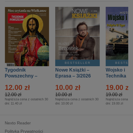
BESTSELLER
BESTSE
Tygodnik
Nowe Książki –
Wojsko i
Powszechny –
Eprasa – 3/2026
Technika
Eprasa – 14/2026
Historia – E
12.00 zł
10.00 zł
19.00 zł
– 2/2026
12.00 zł
10.00 zł
19.00 zł
Najniższa cena z ostatnich 30
Najniższa cena z ostatnich 30
Najniższa cena z o
dni:
11.40 zł
dni:
10.00 zł
dni:
19.00 zł
Nexto Reader
Polityka Prywatności