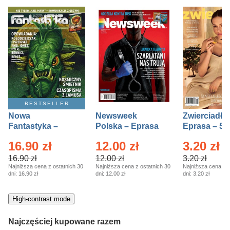
BESTSELLER
Nowa
Newsweek
Zwierciadło
Fantastyka –
Polska – Eprasa
Eprasa – 5/
Eprasa – 5/2026
– 13/2026
16.90 zł
12.00 zł
3.20 zł
16.90 zł
12.00 zł
3.20 zł
Najniższa cena z ostatnich 30
Najniższa cena z ostatnich 30
Najniższa cena z o
dni:
16.90 zł
dni:
12.00 zł
dni:
3.20 zł
High-contrast mode
Najczęściej kupowane razem