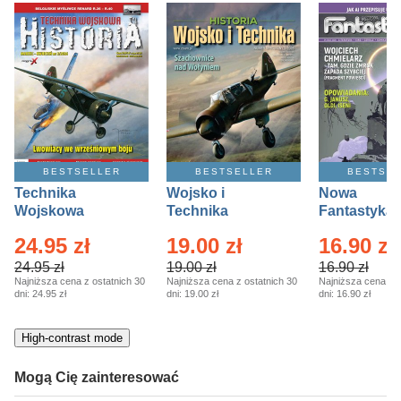
kobiece, lifestyle, kultura
polityka, społeczno-informacyjne
psychologiczne
inne
popularno-naukowe
historia
BESTSELLER
BESTSELLER
BESTSE
zdrowie
Technika
Wojsko i
Nowa
religie
Wojskowa
Technika
Fantastyka 
Historia – Eprasa
Historia Wydanie
Eprasa – 4/
24.95 zł
19.00 zł
16.90 zł
– 2/2026
Specjalne –
Eprasa – 2/2026
24.95 zł
19.00 zł
16.90 zł
Najniższa cena z ostatnich 30
Najniższa cena z ostatnich 30
Najniższa cena z o
dni:
24.95 zł
dni:
19.00 zł
dni:
16.90 zł
High-contrast mode
Mogą Cię zainteresować