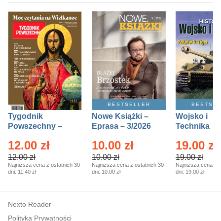
BESTSELLER
BESTSE
Tygodnik
Nowe Książki –
Wojsko i
Powszechny –
Eprasa – 3/2026
Technika
Eprasa – 14/2026
Historia – E
12.00 zł
10.00 zł
19.00 zł
– 2/2026
12.00 zł
10.00 zł
19.00 zł
Najniższa cena z ostatnich 30
Najniższa cena z ostatnich 30
Najniższa cena z o
dni:
11.40 zł
dni:
10.00 zł
dni:
19.00 zł
Nexto Reader
Polityka Prywatności