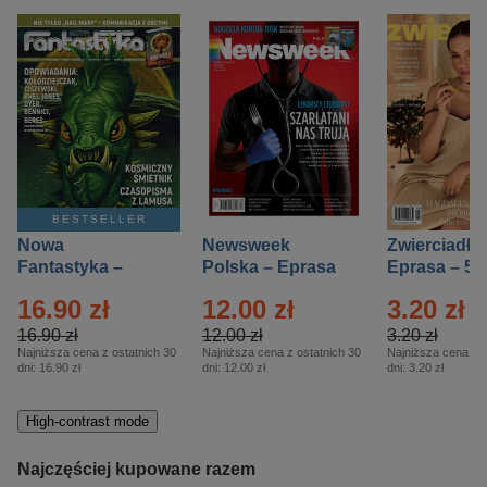
BESTSELLER
Nowa
Newsweek
Zwierciadło
Fantastyka –
Polska – Eprasa
Eprasa – 5/
Eprasa – 5/2026
– 13/2026
16.90 zł
12.00 zł
3.20 zł
16.90 zł
12.00 zł
3.20 zł
Najniższa cena z ostatnich 30
Najniższa cena z ostatnich 30
Najniższa cena z o
dni:
16.90 zł
dni:
12.00 zł
dni:
3.20 zł
High-contrast mode
Najczęściej kupowane razem