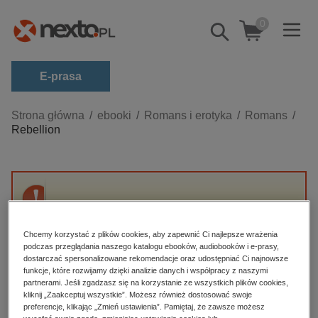
0
Pokaż/schowaj
wyszukiwarkę
E-prasa
Kategorie
Strona główna
ebooki
Romans i erotyka
Romans
Rebellion
Zobacz wszystkie E-prasa
budownictwo, aranżacja wnętrz
biznesowe, branżowe, gospodarka
Przepraszamy, ale produkt „Rebellion” nie jest
darmowe wydania
dostępny.
dzienniki
Chcemy korzystać z plików cookies, aby zapewnić Ci najlepsze wrażenia
podczas przeglądania naszego katalogu ebooków, audiobooków i e-prasy,
edukacja
dostarczać spersonalizowane rekomendacje oraz udostępniać Ci najnowsze
High-contrast mode
funkcje, które rozwijamy dzięki analizie danych i współpracy z naszymi
hobby, sport, rozrywka
partnerami. Jeśli zgadzasz się na korzystanie ze wszystkich plików cookies,
Polecane
kliknij „Zaakceptuj wszystkie”. Możesz również dostosować swoje
komputery, internet, technologie, informatyka
preferencje, klikając „Zmień ustawienia”. Pamiętaj, że zawsze możesz