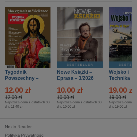
BESTSELLER
BESTSE
Tygodnik
Nowe Książki –
Wojsko i
Powszechny –
Eprasa – 3/2026
Technika
Eprasa – 14/2026
Historia – E
12.00 zł
10.00 zł
19.00 zł
– 2/2026
12.00 zł
10.00 zł
19.00 zł
Najniższa cena z ostatnich 30
Najniższa cena z ostatnich 30
Najniższa cena z o
dni:
11.40 zł
dni:
10.00 zł
dni:
19.00 zł
Nexto Reader
Polityka Prywatności