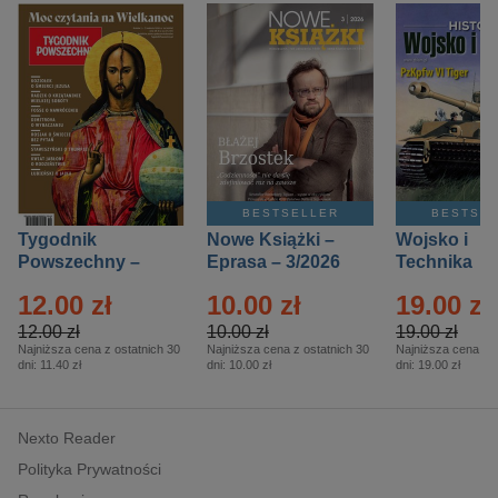
BESTSELLER
BESTSE
Tygodnik
Nowe Książki –
Wojsko i
Powszechny –
Eprasa – 3/2026
Technika
Eprasa – 14/2026
Historia – E
12.00 zł
10.00 zł
19.00 zł
– 2/2026
12.00 zł
10.00 zł
19.00 zł
Najniższa cena z ostatnich 30
Najniższa cena z ostatnich 30
Najniższa cena z o
dni:
11.40 zł
dni:
10.00 zł
dni:
19.00 zł
Nexto Reader
Polityka Prywatności