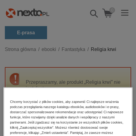
0
Pokaż/schowaj
wyszukiwarkę
E-prasa
Kategorie
Strona główna
ebooki
Fantastyka
Religia krwi
Zobacz wszystkie E-prasa
budownictwo, aranżacja wnętrz
biznesowe, branżowe, gospodarka
Przepraszamy, ale produkt „Religia krwi” nie
jest dostępny.
darmowe wydania
dzienniki
Chcemy korzystać z plików cookies, aby zapewnić Ci najlepsze wrażenia
High-contrast mode
podczas przeglądania naszego katalogu ebooków, audiobooków i e-prasy,
edukacja
dostarczać spersonalizowane rekomendacje oraz udostępniać Ci najnowsze
hobby, sport, rozrywka
funkcje, które rozwijamy dzięki analizie danych i współpracy z naszymi
Polecane
partnerami. Jeśli zgadzasz się na korzystanie ze wszystkich plików cookies,
komputery, internet, technologie, informatyka
kliknij „Zaakceptuj wszystkie”. Możesz również dostosować swoje
preferencje, klikając „Zmień ustawienia”. Pamiętaj, że zawsze możesz