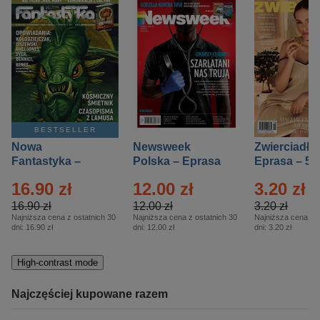
BESTSELLER
Nowa
Newsweek
Zwierciadło
Fantastyka –
Polska – Eprasa
Eprasa – 5/
Eprasa – 5/2026
– 13/2026
16.90 zł
12.00 zł
3.20 zł
16.90 zł
12.00 zł
3.20 zł
Najniższa cena z ostatnich 30
Najniższa cena z ostatnich 30
Najniższa cena z o
dni:
16.90 zł
dni:
12.00 zł
dni:
3.20 zł
High-contrast mode
Najczęściej kupowane razem