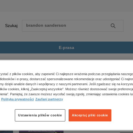
Szukaj
Szukaj
E-prasa
rusoe - Robinson...
Zobacz wszystkie E-prasa
polityka, społeczno-informacyjne
stać z plików cookies, aby zapewnić Ci najlepsze wrażenia podczas przeglądania naszego
iobooków i e-prasy, dostarczać spersonalizowane rekomendacje oraz udostępniać Ci najno
psychologiczne
oe - Robinson Crusoé” nie jest dostępny.
amy dzięki analizie danych i współpracy z naszymi partnerami. Jeśli zgadzasz się na korzyst
inne
lików cookies, kliknij „Zaakceptuj wszystkie”. Możesz również dostosować swoje preferencje
popularno-naukowe
ienia”. Pamiętaj, że zawsze możesz wycofać swoją zgodę, zmieniając ustawienia cookies lu
Polityka prywatności
Zaufani partnerzy
historia
zdrowie
religie
Ustawienia plików cookie
Akceptuj pliki cookie