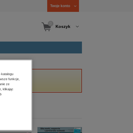
Twoje konto
0
Koszyk
 katalogu
wsze funkcje,
anie ze
, klikając
b