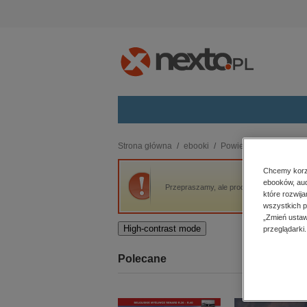
Kategorie
Strona główna
ebooki
Powieść
Robinson C
budownictwo, aranżacja wnętrz
Chcemy korzy
ebooków, aud
biznesowe, branżowe, gospodarka
Przepraszamy, ale produkt „Robinson Crus
które rozwij
darmowe wydania
wszystkich p
dzienniki
„Zmień ustaw
High-contrast mode
przeglądarki.
edukacja
hobby, sport, rozrywka
Polecane
komputery, internet, technologie,
informatyka
kobiece, lifestyle, kultura