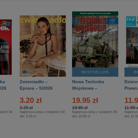
BESTSELLER
B
ka
Zwierciadło –
Nowa Technika
Dzienn
026
Eprasa – 5/2026
Wojskowa –
Prawn
Eprasa – 2/2026
65/20
3.20 zł
19.95 zł
11.9
3.20 zł
19.95 zł
11.90 z
tnich 30
Najniższa cena z ostatnich 30
Najniższa cena z ostatnich 30
Najniższ
dni:
3.20 zł
dni:
19.95 zł
dni:
11.31