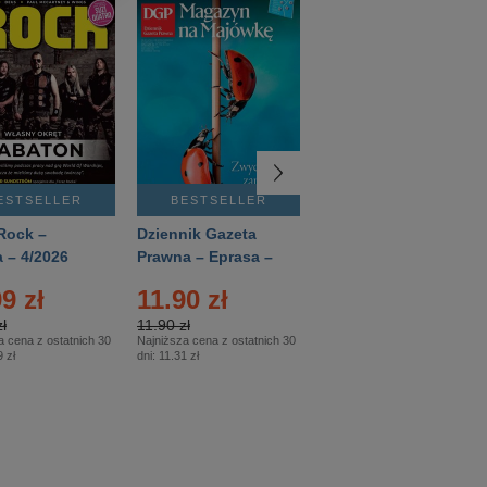
ESTSELLER
BESTSELLER
BESTSELLER
Rock –
Dziennik Gazeta
Świat Wiedzy
 – 4/2026
Prawna – Eprasa –
Historia – Eprasa –
83/2026
2/2026
9 zł
11.90 zł
13.99 zł
ł
11.90 zł
13.99 zł
a cena z ostatnich 30
Najniższa cena z ostatnich 30
Najniższa cena z ostatnich 30
 zł
dni:
11.31 zł
dni:
13.99 zł