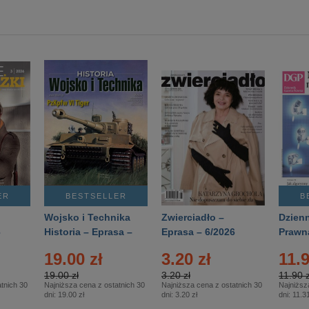
ER
BESTSELLER
B
Wojsko i Technika
Zwierciadło –
Dzienn
6
Historia – Eprasa –
Eprasa – 6/2026
Prawn
2/2026
74/20
19.00 zł
3.20 zł
11.9
19.00 zł
3.20 zł
11.90 z
tnich 30
Najniższa cena z ostatnich 30
Najniższa cena z ostatnich 30
Najniższ
dni:
19.00 zł
dni:
3.20 zł
dni:
11.31