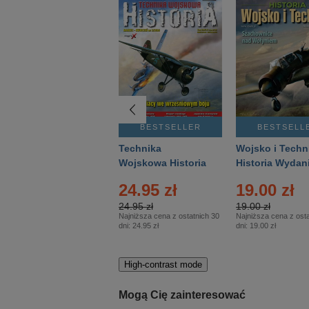
BESTSELLER
BESTSELLER
BESTSELL
Gość Niedzielny -
Technika
Wojsko i Techn
Warszawski –
Wojskowa Historia
Historia Wydan
Eprasa – 14/2026
– Eprasa – 2/2026
Specjalne – Ep
4.00 zł
24.95 zł
19.00 zł
– 2/2026
4.00 zł
24.95 zł
19.00 zł
Najniższa cena z ostatnich 30
Najniższa cena z ostatnich 30
Najniższa cena z osta
dni:
3.80 zł
dni:
24.95 zł
dni:
19.00 zł
High-contrast mode
Mogą Cię zainteresować