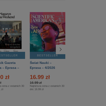
ESTSELLER
BESTSELLER
BESTSELLER
ik Gazeta
Świat Nauki –
Mówią Wieki –
a – Eprasa –
Eprasa – 4/2026
Eprasa – 3/2026
26
0 zł
16.99 zł
12.50 zł
ł
16.99 zł
12.50 zł
a cena z ostatnich 30
Najniższa cena z ostatnich 30
Najniższa cena z ostatnich 30
 zł
dni:
16.99 zł
dni:
12.50 zł