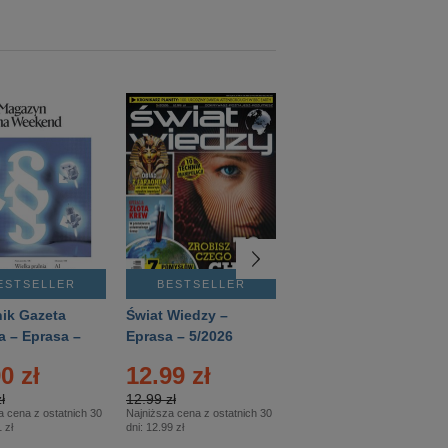
ESTSELLER
BESTSELLER
BESTSELLER
ik Gazeta
Świat Wiedzy –
T3 – Eprasa –
a – Eprasa –
Eprasa – 5/2026
4/2026
26
0 zł
12.99 zł
9.50 zł
ł
12.99 zł
9.50 zł
a cena z ostatnich 30
Najniższa cena z ostatnich 30
Najniższa cena z ostatnich 30
 zł
dni:
12.99 zł
dni:
11.90 zł