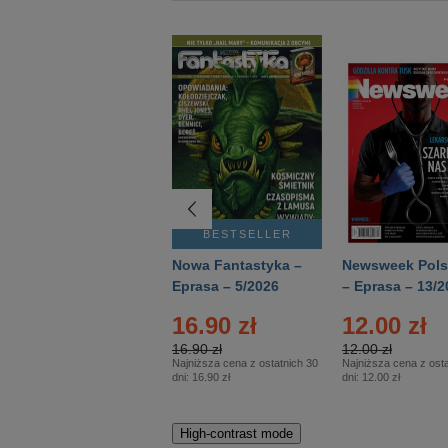
BESTSELLER
BESTSELLER
Deutsch Aktuell –
Nowa Fantastyka –
Newsweek Pols
Eprasa – 2/2026
Eprasa – 5/2026
– Eprasa – 13/2
22.90 zł
16.90 zł
12.00 zł
22.90 zł
16.90 zł
12.00 zł
Najniższa cena z ostatnich 30
Najniższa cena z ostatnich 30
Najniższa cena z osta
dni:
22.90 zł
dni:
16.90 zł
dni:
12.00 zł
High-contrast mode