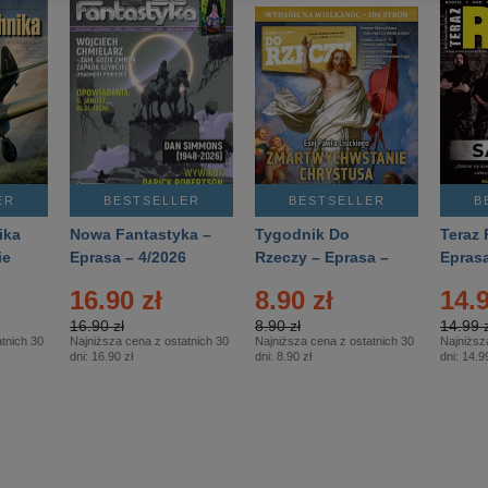
ER
BESTSELLER
BESTSELLER
B
ika
Nowa Fantastyka –
Tygodnik Do
Teraz 
ie
Eprasa – 4/2026
Rzeczy – Eprasa –
Eprasa
rasa
14/2026
16.90 zł
8.90 zł
14.9
16.90 zł
8.90 zł
14.99 z
tnich 30
Najniższa cena z ostatnich 30
Najniższa cena z ostatnich 30
Najniższ
dni:
16.90 zł
dni:
8.90 zł
dni:
14.99