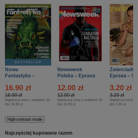
BESTSELLER
Nowa
Newsweek
Zwierciadło
Fantastyka –
Polska – Eprasa
Eprasa – 5/
Eprasa – 5/2026
– 13/2026
16.90 zł
12.00 zł
3.20 zł
16.90 zł
12.00 zł
3.20 zł
Najniższa cena z ostatnich 30
Najniższa cena z ostatnich 30
Najniższa cena z o
dni:
16.90 zł
dni:
12.00 zł
dni:
3.20 zł
High-contrast mode
Najczęściej kupowane razem