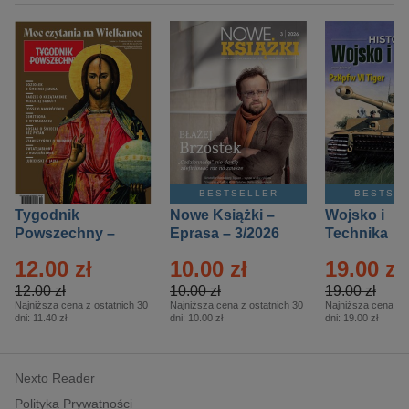
BESTSELLER
BESTSE
Tygodnik
Nowe Książki –
Wojsko i
Powszechny –
Eprasa – 3/2026
Technika
Eprasa – 14/2026
Historia – E
12.00 zł
10.00 zł
19.00 zł
– 2/2026
12.00 zł
10.00 zł
19.00 zł
Najniższa cena z ostatnich 30
Najniższa cena z ostatnich 30
Najniższa cena z o
dni:
11.40 zł
dni:
10.00 zł
dni:
19.00 zł
Nexto Reader
Polityka Prywatności