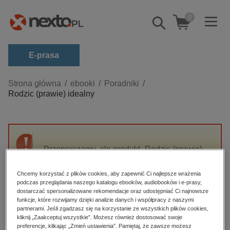
0
Pokaż/schowaj
wyszukiwarkę
E-prasa
Kategorie
Strona główna
ebooki
Poradniki
Rodzic (prawie) idealny
Zobacz wszystkie E-prasa
budownictwo, aranżacja wnętrz
biznesowe, branżowe, gospodarka
Przepraszamy, ale produkt „Rodzic (prawie)
darmowe wydania
idealny” nie jest dostępny.
dzienniki
Chcemy korzystać z plików cookies, aby zapewnić Ci najlepsze wrażenia
podczas przeglądania naszego katalogu ebooków, audiobooków i e-prasy,
edukacja
High-contrast mode
dostarczać spersonalizowane rekomendacje oraz udostępniać Ci najnowsze
hobby, sport, rozrywka
funkcje, które rozwijamy dzięki analizie danych i współpracy z naszymi
partnerami. Jeśli zgadzasz się na korzystanie ze wszystkich plików cookies,
Polecane
komputery, internet, technologie, informatyka
kliknij „Zaakceptuj wszystkie”. Możesz również dostosować swoje
preferencje, klikając „Zmień ustawienia”. Pamiętaj, że zawsze możesz