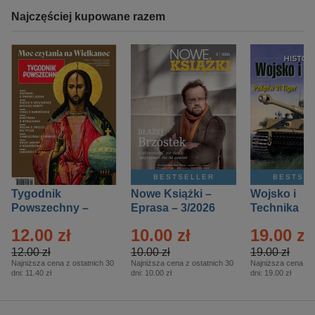
Najczęściej kupowane razem
BESTSELLER
BESTSE
Tygodnik
Nowe Książki –
Wojsko i
Powszechny –
Eprasa – 3/2026
Technika
Eprasa – 14/2026
Historia – E
12.00 zł
10.00 zł
19.00 zł
– 2/2026
12.00 zł
10.00 zł
19.00 zł
Najniższa cena z ostatnich 30
Najniższa cena z ostatnich 30
Najniższa cena z o
dni:
11.40 zł
dni:
10.00 zł
dni:
19.00 zł