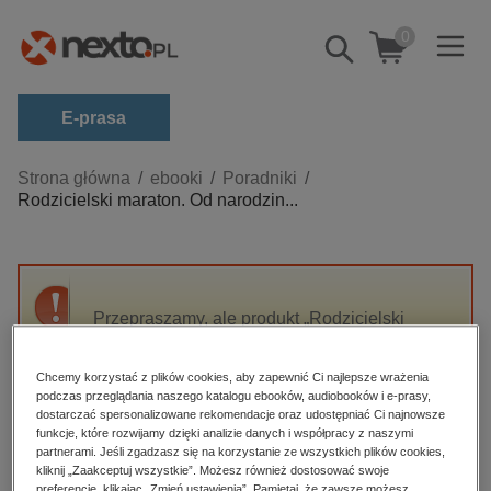
0
Pokaż/schowaj
wyszukiwarkę
E-prasa
Kategorie
Strona główna
ebooki
Poradniki
Rodzicielski maraton. Od narodzin...
Zobacz wszystkie E-prasa
budownictwo, aranżacja wnętrz
biznesowe, branżowe, gospodarka
Przepraszamy, ale produkt „Rodzicielski
darmowe wydania
maraton. Od narodzin dziecka aż do
dzienniki
opuszczenia przez nie gniazda” nie jest
Chcemy korzystać z plików cookies, aby zapewnić Ci najlepsze wrażenia
dostępny.
edukacja
podczas przeglądania naszego katalogu ebooków, audiobooków i e-prasy,
dostarczać spersonalizowane rekomendacje oraz udostępniać Ci najnowsze
hobby, sport, rozrywka
funkcje, które rozwijamy dzięki analizie danych i współpracy z naszymi
High-contrast mode
partnerami. Jeśli zgadzasz się na korzystanie ze wszystkich plików cookies,
komputery, internet, technologie, informatyka
kliknij „Zaakceptuj wszystkie”. Możesz również dostosować swoje
preferencje, klikając „Zmień ustawienia”. Pamiętaj, że zawsze możesz