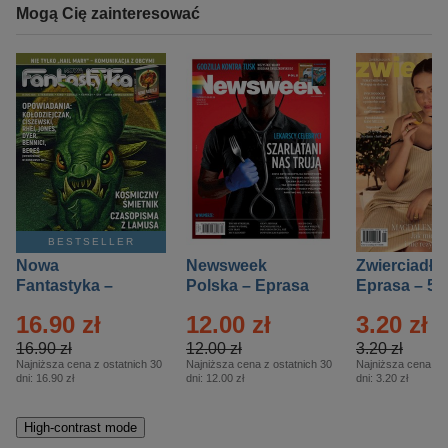
Mogą Cię zainteresować
BESTSELLER
Nowa
Newsweek
Zwierciadło
Fantastyka –
Polska – Eprasa
Eprasa – 5/
Eprasa – 5/2026
– 13/2026
16.90 zł
12.00 zł
3.20 zł
16.90 zł
12.00 zł
3.20 zł
Najniższa cena z ostatnich 30
Najniższa cena z ostatnich 30
Najniższa cena z o
dni:
16.90 zł
dni:
12.00 zł
dni:
3.20 zł
High-contrast mode