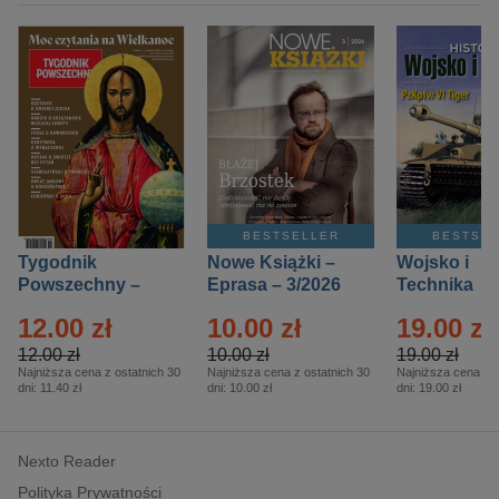
BESTSELLER
BESTSE
Tygodnik
Nowe Książki –
Wojsko i
Powszechny –
Eprasa – 3/2026
Technika
Eprasa – 14/2026
Historia – E
12.00 zł
10.00 zł
19.00 zł
– 2/2026
12.00 zł
10.00 zł
19.00 zł
Najniższa cena z ostatnich 30
Najniższa cena z ostatnich 30
Najniższa cena z o
dni:
11.40 zł
dni:
10.00 zł
dni:
19.00 zł
Nexto Reader
Polityka Prywatności