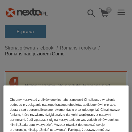
0
Pokaż/schowaj
wyszukiwarkę
E-prasa
Kategorie
Strona główna
ebooki
Romans i erotyka
Romans nad jeziorem Como
Zobacz wszystkie E-prasa
budownictwo, aranżacja wnętrz
biznesowe, branżowe, gospodarka
Przepraszamy, ale produkt „Romans nad
darmowe wydania
jeziorem Como” nie jest dostępny.
dzienniki
Chcemy korzystać z plików cookies, aby zapewnić Ci najlepsze wrażenia
podczas przeglądania naszego katalogu ebooków, audiobooków i e-prasy,
edukacja
High-contrast mode
dostarczać spersonalizowane rekomendacje oraz udostępniać Ci najnowsze
hobby, sport, rozrywka
funkcje, które rozwijamy dzięki analizie danych i współpracy z naszymi
partnerami. Jeśli zgadzasz się na korzystanie ze wszystkich plików cookies,
Polecane
komputery, internet, technologie, informatyka
kliknij „Zaakceptuj wszystkie”. Możesz również dostosować swoje
preferencje, klikając „Zmień ustawienia”. Pamiętaj, że zawsze możesz