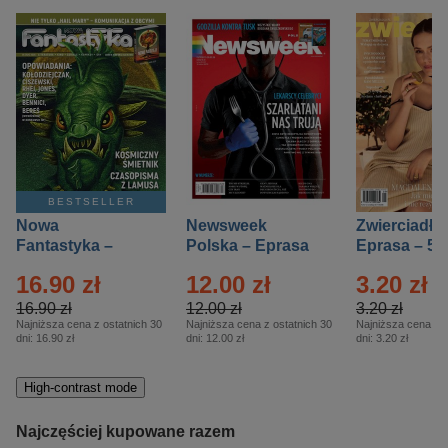
BESTSELLER
Nowa
Newsweek
Zwierciadło
Fantastyka –
Polska – Eprasa
Eprasa – 5/
Eprasa – 5/2026
– 13/2026
16.90 zł
12.00 zł
3.20 zł
16.90 zł
12.00 zł
3.20 zł
Najniższa cena z ostatnich 30
Najniższa cena z ostatnich 30
Najniższa cena z o
dni:
16.90 zł
dni:
12.00 zł
dni:
3.20 zł
High-contrast mode
Najczęściej kupowane razem