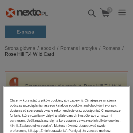
0
Pokaż/schowaj
wyszukiwarkę
E-prasa
Kategorie
Strona główna
ebooki
Romans i erotyka
Romans
Rose Hill T.4 Wild Card
Zobacz wszystkie E-prasa
budownictwo, aranżacja wnętrz
biznesowe, branżowe, gospodarka
Przepraszamy, ale produkt „Rose Hill T.4 Wild
darmowe wydania
Card” nie jest dostępny.
dzienniki
Chcemy korzystać z plików cookies, aby zapewnić Ci najlepsze wrażenia
podczas przeglądania naszego katalogu ebooków, audiobooków i e-prasy,
edukacja
High-contrast mode
dostarczać spersonalizowane rekomendacje oraz udostępniać Ci najnowsze
hobby, sport, rozrywka
funkcje, które rozwijamy dzięki analizie danych i współpracy z naszymi
partnerami. Jeśli zgadzasz się na korzystanie ze wszystkich plików cookies,
Polecane
komputery, internet, technologie, informatyka
kliknij „Zaakceptuj wszystkie”. Możesz również dostosować swoje
preferencje, klikając „Zmień ustawienia”. Pamiętaj, że zawsze możesz