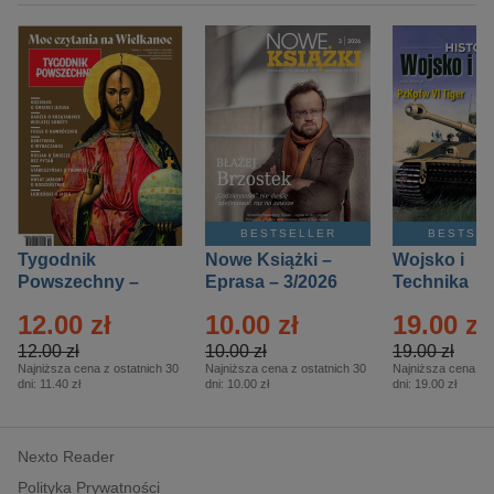
BESTSELLER
BESTSE
Tygodnik
Nowe Książki –
Wojsko i
Powszechny –
Eprasa – 3/2026
Technika
Eprasa – 14/2026
Historia – E
12.00 zł
10.00 zł
19.00 zł
– 2/2026
12.00 zł
10.00 zł
19.00 zł
Najniższa cena z ostatnich 30
Najniższa cena z ostatnich 30
Najniższa cena z o
dni:
11.40 zł
dni:
10.00 zł
dni:
19.00 zł
Nexto Reader
Polityka Prywatności