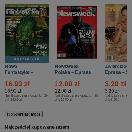
BESTSELLER
Nowa
Newsweek
Zwierciadło
Fantastyka –
Polska – Eprasa
Eprasa – 5/
Eprasa – 5/2026
– 13/2026
16.90 zł
12.00 zł
3.20 zł
16.90 zł
12.00 zł
3.20 zł
Najniższa cena z ostatnich 30
Najniższa cena z ostatnich 30
Najniższa cena z o
dni:
16.90 zł
dni:
12.00 zł
dni:
3.20 zł
High-contrast mode
Najczęściej kupowane razem