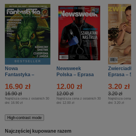
BESTSELLER
Nowa
Newsweek
Zwierciadło
Fantastyka –
Polska – Eprasa
Eprasa – 5/
Eprasa – 5/2026
– 13/2026
16.90 zł
12.00 zł
3.20 zł
16.90 zł
12.00 zł
3.20 zł
Najniższa cena z ostatnich 30
Najniższa cena z ostatnich 30
Najniższa cena z o
dni:
16.90 zł
dni:
12.00 zł
dni:
3.20 zł
High-contrast mode
Najczęściej kupowane razem