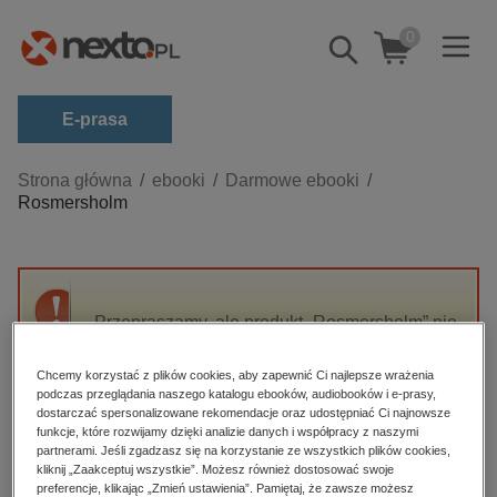
0
Pokaż/schowaj
wyszukiwarkę
E-prasa
Kategorie
Strona główna
ebooki
Darmowe ebooki
Rosmersholm
Zobacz wszystkie E-prasa
budownictwo, aranżacja wnętrz
biznesowe, branżowe, gospodarka
Przepraszamy, ale produkt „Rosmersholm” nie
darmowe wydania
jest dostępny.
dzienniki
Chcemy korzystać z plików cookies, aby zapewnić Ci najlepsze wrażenia
podczas przeglądania naszego katalogu ebooków, audiobooków i e-prasy,
edukacja
High-contrast mode
dostarczać spersonalizowane rekomendacje oraz udostępniać Ci najnowsze
hobby, sport, rozrywka
funkcje, które rozwijamy dzięki analizie danych i współpracy z naszymi
partnerami. Jeśli zgadzasz się na korzystanie ze wszystkich plików cookies,
Polecane
komputery, internet, technologie, informatyka
kliknij „Zaakceptuj wszystkie”. Możesz również dostosować swoje
preferencje, klikając „Zmień ustawienia”. Pamiętaj, że zawsze możesz