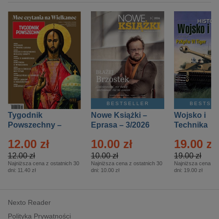
BESTSELLER
BESTSE
Tygodnik
Nowe Książki –
Wojsko i
Powszechny –
Eprasa – 3/2026
Technika
Eprasa – 14/2026
Historia – E
12.00 zł
10.00 zł
19.00 zł
– 2/2026
12.00 zł
10.00 zł
19.00 zł
Najniższa cena z ostatnich 30
Najniższa cena z ostatnich 30
Najniższa cena z o
dni:
11.40 zł
dni:
10.00 zł
dni:
19.00 zł
Nexto Reader
Polityka Prywatności