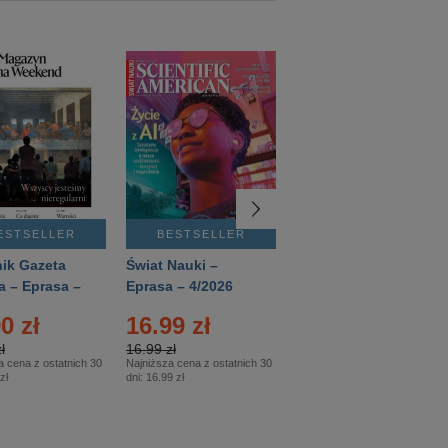
ESTSELLER
BESTSELLER
BESTSELLER
ik Gazeta
Świat Nauki –
Mówią Wieki –
a – Eprasa –
Eprasa – 4/2026
Eprasa – 3/2026
26
0 zł
16.99 zł
12.50 zł
ł
16.99 zł
12.50 zł
a cena z ostatnich 30
Najniższa cena z ostatnich 30
Najniższa cena z ostatnich 30
zł
dni:
16.99 zł
dni:
12.50 zł