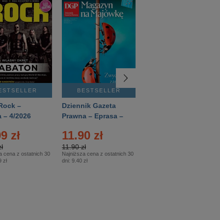
ESTSELLER
BESTSELLER
BESTSELLER
Rock –
Dziennik Gazeta
Świat Wiedzy
 – 4/2026
Prawna – Eprasa –
Historia – Eprasa –
83/2026
2/2026
9 zł
11.90 zł
13.99 zł
ł
11.90 zł
13.99 zł
a cena z ostatnich 30
Najniższa cena z ostatnich 30
Najniższa cena z ostatnich 30
 zł
dni:
9.40 zł
dni:
13.99 zł