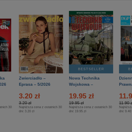
BESTSELLER
B
ka
Zwierciadło –
Nowa Technika
Dzienn
026
Eprasa – 5/2026
Wojskowa –
Prawn
Eprasa – 2/2026
65/20
3.20 zł
19.95 zł
11.9
3.20 zł
19.95 zł
11.90 z
tnich 30
Najniższa cena z ostatnich 30
Najniższa cena z ostatnich 30
Najniższ
dni:
3.20 zł
dni:
19.95 zł
dni:
9.40 