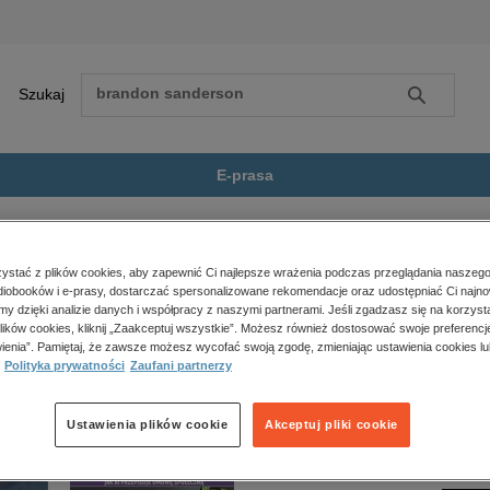
Szukaj
Szukaj
E-prasa
tu, reportaże, biografie
Rozkład. O niedemokracji w...
Zobacz wszystkie E-prasa
polityka, społeczno-informacyjne
stać z plików cookies, aby zapewnić Ci najlepsze wrażenia podczas przeglądania naszego
iobooków i e-prasy, dostarczać spersonalizowane rekomendacje oraz udostępniać Ci najno
psychologiczne
edemokracji w Ameryce” nie jest dostępny.
amy dzięki analizie danych i współpracy z naszymi partnerami. Jeśli zgadzasz się na korzyst
inne
lików cookies, kliknij „Zaakceptuj wszystkie”. Możesz również dostosować swoje preferencje
popularno-naukowe
ienia”. Pamiętaj, że zawsze możesz wycofać swoją zgodę, zmieniając ustawienia cookies lu
Polityka prywatności
Zaufani partnerzy
historia
zdrowie
religie
Ustawienia plików cookie
Akceptuj pliki cookie