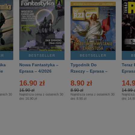
ER
BESTSELLER
BESTSELLER
B
ika
Nowa Fantastyka –
Tygodnik Do
Teraz 
ie
Eprasa – 4/2026
Rzeczy – Eprasa –
Eprasa
rasa
14/2026
16.90 zł
8.90 zł
14.9
16.90 zł
8.90 zł
14.99 z
tnich 30
Najniższa cena z ostatnich 30
Najniższa cena z ostatnich 30
Najniższ
dni:
16.90 zł
dni:
8.90 zł
dni:
14.99