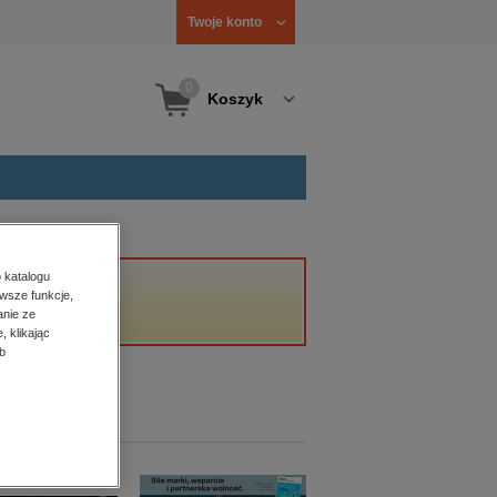
Twoje konto
0
Koszyk
 katalogu
wsze funkcje,
anie ze
, klikając
b