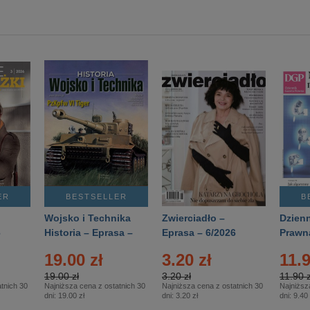
ER
BESTSELLER
B
Wojsko i Technika
Zwierciadło –
Dzienn
6
Historia – Eprasa –
Eprasa – 6/2026
Prawn
2/2026
74/20
19.00 zł
3.20 zł
11.9
19.00 zł
3.20 zł
11.90 z
tnich 30
Najniższa cena z ostatnich 30
Najniższa cena z ostatnich 30
Najniższ
dni:
19.00 zł
dni:
3.20 zł
dni:
9.40 