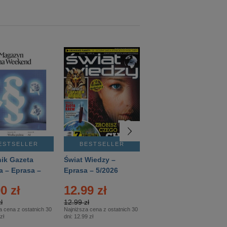
ESTSELLER
BESTSELLER
BESTSELLER
ik Gazeta
Świat Wiedzy –
T3 – Eprasa –
a – Eprasa –
Eprasa – 5/2026
4/2026
26
0 zł
12.99 zł
9.50 zł
ł
12.99 zł
9.50 zł
a cena z ostatnich 30
Najniższa cena z ostatnich 30
Najniższa cena z ostatnich 30
zł
dni:
12.99 zł
dni:
11.90 zł