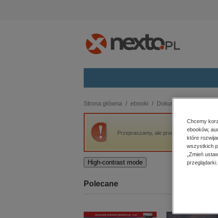
Kategorie
Strona główna
ebooki
Dokument, literatura fak
budownictwo, aranżacja wnętrz
Chcemy korzy
ebooków, aud
biznesowe, branżowe, gospodarka
Przepraszamy, ale produkt „Rozkład. O ni
które rozwij
darmowe wydania
wszystkich p
dzienniki
„Zmień ustaw
High-contrast mode
przeglądarki.
edukacja
hobby, sport, rozrywka
Polecane
komputery, internet, technologie,
informatyka
kobiece, lifestyle, kultura