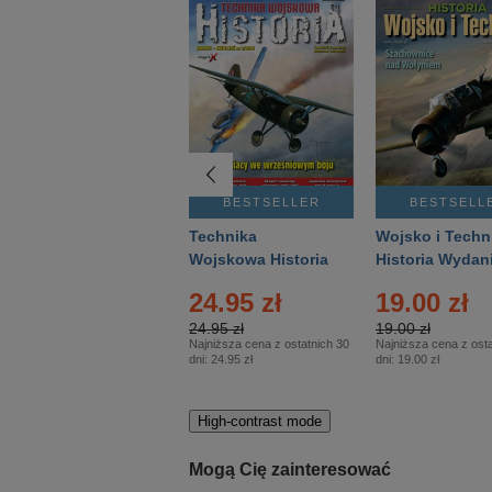
BESTSELLER
BESTSELLER
BESTSELL
Gość Niedzielny -
Technika
Wojsko i Techn
Warszawski –
Wojskowa Historia
Historia Wydan
Eprasa – 14/2026
– Eprasa – 2/2026
Specjalne – Ep
24.95 zł
19.00 zł
– 2/2026
24.95 zł
19.00 zł
Najniższa cena z ostatnich 30
Najniższa cena z osta
dni:
24.95 zł
dni:
19.00 zł
High-contrast mode
Mogą Cię zainteresować