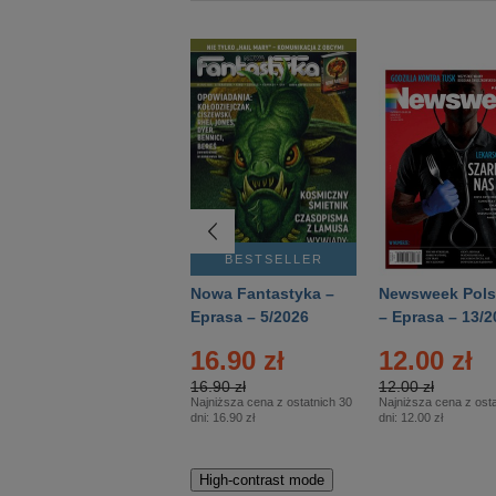
BESTSELLER
BESTSELLER
Deutsch Aktuell –
Nowa Fantastyka –
Newsweek Pols
Eprasa – 2/2026
Eprasa – 5/2026
– Eprasa – 13/2
16.90 zł
12.00 zł
16.90 zł
12.00 zł
Najniższa cena z ostatnich 30
Najniższa cena z osta
dni:
16.90 zł
dni:
12.00 zł
High-contrast mode