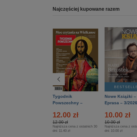
Najczęściej kupowane razem
BESTSELLER
BESTSELL
Technika
Tygodnik
Nowe Książki –
Wojskowa Historia
Powszechny –
Eprasa – 3/202
- Numer specjalny
Eprasa – 14/2026
12.00 zł
10.00 zł
– Eprasa – 2/2026
12.00 zł
10.00 zł
Najniższa cena z ostatnich 30
Najniższa cena z osta
dni:
11.40 zł
dni:
10.00 zł