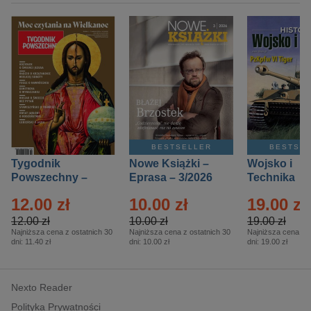
BESTSELLER
BESTSE
Tygodnik
Nowe Książki –
Wojsko i
Powszechny –
Eprasa – 3/2026
Technika
Eprasa – 14/2026
Historia – E
12.00 zł
10.00 zł
19.00 zł
– 2/2026
12.00 zł
10.00 zł
19.00 zł
Najniższa cena z ostatnich 30
Najniższa cena z ostatnich 30
Najniższa cena z o
dni:
11.40 zł
dni:
10.00 zł
dni:
19.00 zł
Nexto Reader
Polityka Prywatności