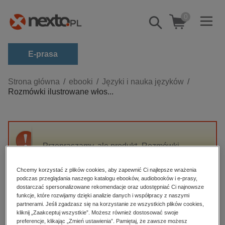
0
Pokaż/schowaj
wyszukiwarkę
E-prasa
Kategorie
Strona główna
ebooki
Języki i nauka języków
Rozmówki ilustrowane włos...
Zobacz wszystkie E-prasa
budownictwo, aranżacja wnętrz
biznesowe, branżowe, gospodarka
Przepraszamy, ale produkt „Rozmówki
darmowe wydania
ilustrowane włoskie” nie jest dostępny.
dzienniki
Chcemy korzystać z plików cookies, aby zapewnić Ci najlepsze wrażenia
podczas przeglądania naszego katalogu ebooków, audiobooków i e-prasy,
edukacja
High-contrast mode
dostarczać spersonalizowane rekomendacje oraz udostępniać Ci najnowsze
hobby, sport, rozrywka
funkcje, które rozwijamy dzięki analizie danych i współpracy z naszymi
partnerami. Jeśli zgadzasz się na korzystanie ze wszystkich plików cookies,
Polecane
komputery, internet, technologie, informatyka
kliknij „Zaakceptuj wszystkie”. Możesz również dostosować swoje
preferencje, klikając „Zmień ustawienia”. Pamiętaj, że zawsze możesz