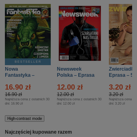
BESTSELLER
Nowa
Newsweek
Zwierciadło
Fantastyka –
Polska – Eprasa
Eprasa – 5/
Eprasa – 5/2026
– 13/2026
16.90 zł
12.00 zł
3.20 zł
16.90 zł
12.00 zł
3.20 zł
Najniższa cena z ostatnich 30
Najniższa cena z ostatnich 30
Najniższa cena z o
dni:
16.90 zł
dni:
12.00 zł
dni:
3.20 zł
High-contrast mode
Najczęściej kupowane razem