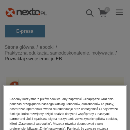
0
Pokaż/schowaj
wyszukiwarkę
E-prasa
Kategorie
Strona główna
ebooki
Praktyczna edukacja, samodoskonalenie, motywacja
Zobacz wszystkie E-prasa
Rozwikłaj swoje emocje EB...
budownictwo, aranżacja wnętrz
biznesowe, branżowe, gospodarka
darmowe wydania
Przepraszamy, ale produkt „Rozwikłaj swoje
dzienniki
emocje EBOOK” nie jest dostępny.
Chcemy korzystać z plików cookies, aby zapewnić Ci najlepsze wrażenia
edukacja
podczas przeglądania naszego katalogu ebooków, audiobooków i e-prasy,
dostarczać spersonalizowane rekomendacje oraz udostępniać Ci najnowsze
High-contrast mode
hobby, sport, rozrywka
funkcje, które rozwijamy dzięki analizie danych i współpracy z naszymi
partnerami. Jeśli zgadzasz się na korzystanie ze wszystkich plików cookies,
komputery, internet, technologie, informatyka
kliknij „Zaakceptuj wszystkie”. Możesz również dostosować swoje
Polecane
preferencje, klikając „Zmień ustawienia”. Pamiętaj, że zawsze możesz