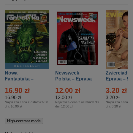
BESTSELLER
Nowa
Newsweek
Zwierciadło
Fantastyka –
Polska – Eprasa
Eprasa – 5/
Eprasa – 5/2026
– 13/2026
16.90 zł
12.00 zł
3.20 zł
16.90 zł
12.00 zł
3.20 zł
Najniższa cena z ostatnich 30
Najniższa cena z ostatnich 30
Najniższa cena z o
dni:
16.90 zł
dni:
12.00 zł
dni:
3.20 zł
High-contrast mode