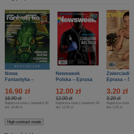
BESTSELLER
Nowa
Newsweek
Zwierciadło
Fantastyka –
Polska – Eprasa
Eprasa – 5/
Eprasa – 5/2026
– 13/2026
16.90 zł
12.00 zł
3.20 zł
16.90 zł
12.00 zł
3.20 zł
Najniższa cena z ostatnich 30
Najniższa cena z ostatnich 30
Najniższa cena z o
dni:
16.90 zł
dni:
12.00 zł
dni:
3.20 zł
High-contrast mode