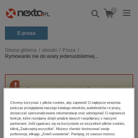
0
Pokaż/schowaj
wyszukiwarkę
E-prasa
Kategorie
Strona główna
ebooki
Proza
Rymowanki nie do wiary jedenastoletniej...
Zobacz wszystkie E-prasa
budownictwo, aranżacja wnętrz
biznesowe, branżowe, gospodarka
Przepraszamy, ale produkt „Rymowanki nie
darmowe wydania
do wiary jedenastoletniej Sary” nie jest
dzienniki
dostępny.
Chcemy korzystać z plików cookies, aby zapewnić Ci najlepsze wrażenia
podczas przeglądania naszego katalogu ebooków, audiobooków i e-prasy,
edukacja
dostarczać spersonalizowane rekomendacje oraz udostępniać Ci najnowsze
funkcje, które rozwijamy dzięki analizie danych i współpracy z naszymi
High-contrast mode
hobby, sport, rozrywka
partnerami. Jeśli zgadzasz się na korzystanie ze wszystkich plików cookies,
komputery, internet, technologie, informatyka
kliknij „Zaakceptuj wszystkie”. Możesz również dostosować swoje
Polecane
preferencje, klikając „Zmień ustawienia”. Pamiętaj, że zawsze możesz