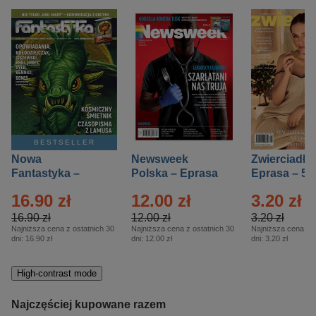
BESTSELLER
Nowa
Newsweek
Zwierciadło
Fantastyka –
Polska – Eprasa
Eprasa – 5/
Eprasa – 5/2026
– 13/2026
16.90 zł
12.00 zł
3.20 zł
16.90 zł
12.00 zł
3.20 zł
Najniższa cena z ostatnich 30
Najniższa cena z ostatnich 30
Najniższa cena z o
dni:
16.90 zł
dni:
12.00 zł
dni:
3.20 zł
High-contrast mode
Najczęściej kupowane razem