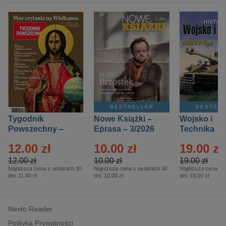
BESTSELLER
BESTSE
Tygodnik
Nowe Książki –
Wojsko i
Powszechny –
Eprasa – 3/2026
Technika
Eprasa – 14/2026
Historia – E
12.00 zł
10.00 zł
19.00 zł
– 2/2026
12.00 zł
10.00 zł
19.00 zł
Najniższa cena z ostatnich 30
Najniższa cena z ostatnich 30
Najniższa cena z o
dni:
11.40 zł
dni:
10.00 zł
dni:
19.00 zł
Nexto Reader
Polityka Prywatności