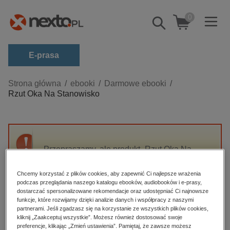
0
Pokaż/schowaj
wyszukiwarkę
E-prasa
Kategorie
Strona główna
ebooki
Darmowe ebooki
Rzut Oka Na Stanowisko
Zobacz wszystkie E-prasa
budownictwo, aranżacja wnętrz
biznesowe, branżowe, gospodarka
Przepraszamy, ale produkt „Rzut Oka Na
darmowe wydania
Stanowisko” nie jest dostępny.
dzienniki
Chcemy korzystać z plików cookies, aby zapewnić Ci najlepsze wrażenia
podczas przeglądania naszego katalogu ebooków, audiobooków i e-prasy,
edukacja
High-contrast mode
dostarczać spersonalizowane rekomendacje oraz udostępniać Ci najnowsze
hobby, sport, rozrywka
funkcje, które rozwijamy dzięki analizie danych i współpracy z naszymi
partnerami. Jeśli zgadzasz się na korzystanie ze wszystkich plików cookies,
Polecane
komputery, internet, technologie, informatyka
kliknij „Zaakceptuj wszystkie”. Możesz również dostosować swoje
preferencje, klikając „Zmień ustawienia”. Pamiętaj, że zawsze możesz