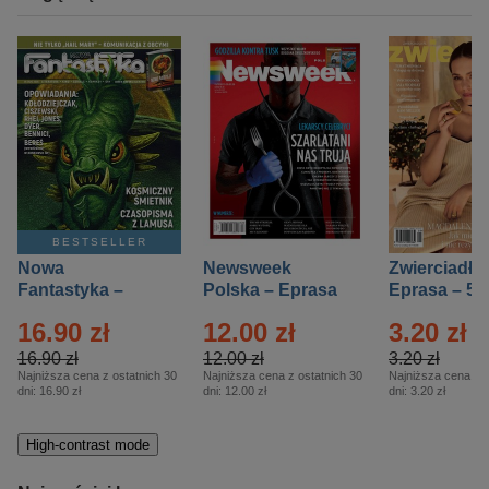
BESTSELLER
Nowa
Newsweek
Zwierciadło
Fantastyka –
Polska – Eprasa
Eprasa – 5/
Eprasa – 5/2026
– 13/2026
16.90 zł
12.00 zł
3.20 zł
16.90 zł
12.00 zł
3.20 zł
Najniższa cena z ostatnich 30
Najniższa cena z ostatnich 30
Najniższa cena z o
dni:
16.90 zł
dni:
12.00 zł
dni:
3.20 zł
High-contrast mode