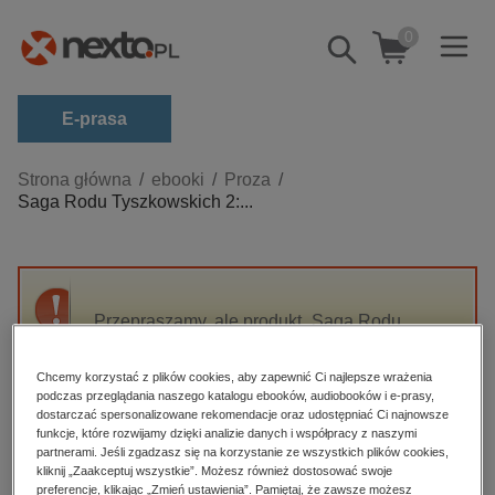
0
Pokaż/schowaj
wyszukiwarkę
E-prasa
Kategorie
Strona główna
ebooki
Proza
Saga Rodu Tyszkowskich 2:...
Zobacz wszystkie E-prasa
budownictwo, aranżacja wnętrz
biznesowe, branżowe, gospodarka
Przepraszamy, ale produkt „Saga Rodu
darmowe wydania
Tyszkowskich 2: Czarci ogród. Saga rodu
dzienniki
Tyszkowskich. Tom 2” nie jest dostępny.
Chcemy korzystać z plików cookies, aby zapewnić Ci najlepsze wrażenia
edukacja
podczas przeglądania naszego katalogu ebooków, audiobooków i e-prasy,
dostarczać spersonalizowane rekomendacje oraz udostępniać Ci najnowsze
High-contrast mode
hobby, sport, rozrywka
funkcje, które rozwijamy dzięki analizie danych i współpracy z naszymi
partnerami. Jeśli zgadzasz się na korzystanie ze wszystkich plików cookies,
komputery, internet, technologie, informatyka
kliknij „Zaakceptuj wszystkie”. Możesz również dostosować swoje
Polecane
preferencje, klikając „Zmień ustawienia”. Pamiętaj, że zawsze możesz