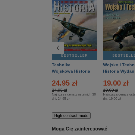
BESTSELLER
BESTSELLER
BESTSELL
Gość Niedzielny -
Technika
Wojsko i Techn
Warszawski –
Wojskowa Historia
Historia Wydan
Eprasa – 14/2026
– Eprasa – 2/2026
Specjalne – Ep
24.95 zł
19.00 zł
– 2/2026
24.95 zł
19.00 zł
Najniższa cena z ostatnich 30
Najniższa cena z osta
dni:
24.95 zł
dni:
19.00 zł
High-contrast mode
Mogą Cię zainteresować