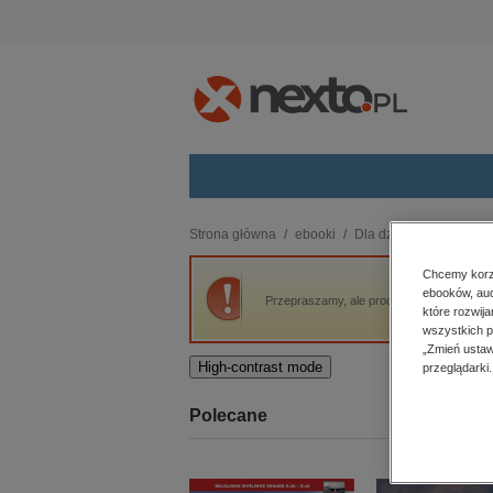
Kategorie
Strona główna
ebooki
Dla dzieci i młodzieży
budownictwo, aranżacja wnętrz
Chcemy korzy
ebooków, aud
biznesowe, branżowe, gospodarka
Przepraszamy, ale produkt „Sama nie wiem”
które rozwij
darmowe wydania
wszystkich p
dzienniki
„Zmień ustaw
High-contrast mode
przeglądarki.
edukacja
hobby, sport, rozrywka
Polecane
komputery, internet, technologie,
informatyka
kobiece, lifestyle, kultura