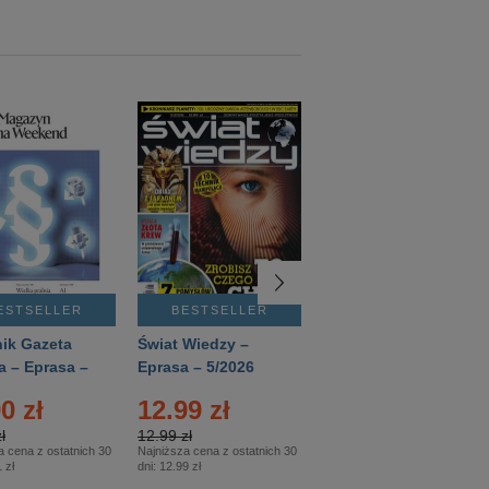
ESTSELLER
BESTSELLER
BESTSELLER
ik Gazeta
Świat Wiedzy –
T3 – Eprasa –
a – Eprasa –
Eprasa – 5/2026
4/2026
26
0 zł
12.99 zł
9.50 zł
ł
12.99 zł
9.50 zł
a cena z ostatnich 30
Najniższa cena z ostatnich 30
Najniższa cena z ostatnich 30
 zł
dni:
12.99 zł
dni:
11.90 zł