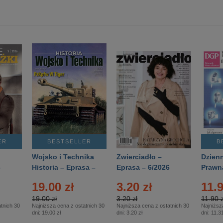
ER
BESTSELLER
B
Wojsko i Technika
Zwierciadło –
Dzienn
6
Historia – Eprasa –
Eprasa – 6/2026
Prawn
2/2026
74/20
19.00 zł
3.20 zł
11.9
19.00 zł
3.20 zł
11.90 z
tnich 30
Najniższa cena z ostatnich 30
Najniższa cena z ostatnich 30
Najniższ
dni:
19.00 zł
dni:
3.20 zł
dni:
11.31