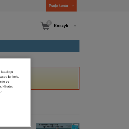
Twoje konto
0
Koszyk
 katalogu
wsze funkcje,
anie ze
, klikając
b