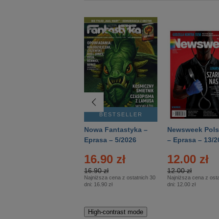
BESTSELLER
BESTSELLER
Deutsch Aktuell –
Nowa Fantastyka –
Newsweek Pols
Eprasa – 2/2026
Eprasa – 5/2026
– Eprasa – 13/2
16.90 zł
12.00 zł
16.90 zł
12.00 zł
Najniższa cena z ostatnich 30
Najniższa cena z osta
dni:
16.90 zł
dni:
12.00 zł
High-contrast mode