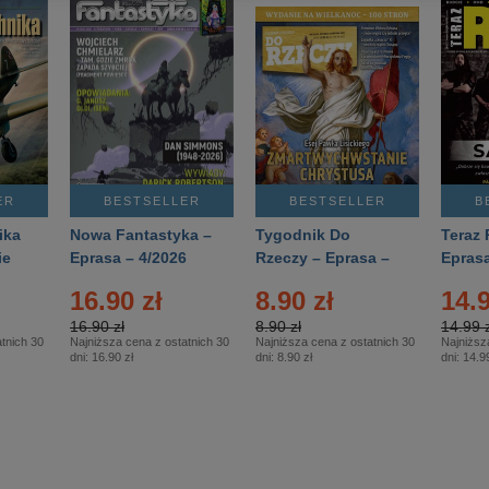
ER
BESTSELLER
BESTSELLER
B
ika
Nowa Fantastyka –
Tygodnik Do
Teraz 
ie
Eprasa – 4/2026
Rzeczy – Eprasa –
Eprasa
rasa
14/2026
16.90 zł
8.90 zł
14.9
16.90 zł
8.90 zł
14.99 z
tnich 30
Najniższa cena z ostatnich 30
Najniższa cena z ostatnich 30
Najniższ
dni:
16.90 zł
dni:
8.90 zł
dni:
14.99