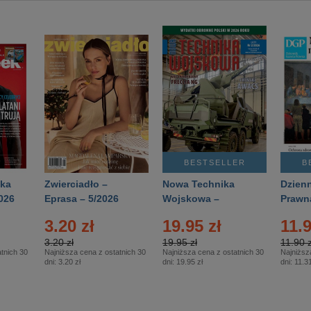
BESTSELLER
B
ka
Zwierciadło –
Nowa Technika
Dzienn
026
Eprasa – 5/2026
Wojskowa –
Prawn
Eprasa – 2/2026
65/20
3.20 zł
19.95 zł
11.9
3.20 zł
19.95 zł
11.90 z
tnich 30
Najniższa cena z ostatnich 30
Najniższa cena z ostatnich 30
Najniższ
dni:
3.20 zł
dni:
19.95 zł
dni:
11.31