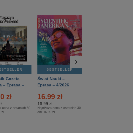
ESTSELLER
BESTSELLER
BESTSELLER
ik Gazeta
Świat Nauki –
Mówią Wieki –
a – Eprasa –
Eprasa – 4/2026
Eprasa – 3/2026
26
0 zł
16.99 zł
12.50 zł
ł
16.99 zł
12.50 zł
a cena z ostatnich 30
Najniższa cena z ostatnich 30
Najniższa cena z ostatnich 30
 zł
dni:
16.99 zł
dni:
12.50 zł