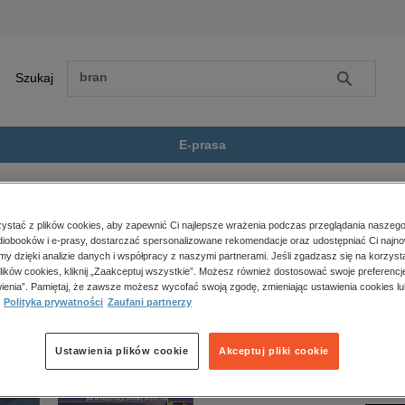
Szukaj
Szukaj
E-prasa
Młodzieżowe
Sama nie wiem
Zobacz wszystkie E-prasa
polityka, społeczno-informacyjne
stać z plików cookies, aby zapewnić Ci najlepsze wrażenia podczas przeglądania naszego
iobooków i e-prasy, dostarczać spersonalizowane rekomendacje oraz udostępniać Ci najno
psychologiczne
 nie jest dostępny.
amy dzięki analizie danych i współpracy z naszymi partnerami. Jeśli zgadzasz się na korzyst
inne
lików cookies, kliknij „Zaakceptuj wszystkie”. Możesz również dostosować swoje preferencje
popularno-naukowe
ienia”. Pamiętaj, że zawsze możesz wycofać swoją zgodę, zmieniając ustawienia cookies lu
Polityka prywatności
Zaufani partnerzy
historia
zdrowie
religie
Ustawienia plików cookie
Akceptuj pliki cookie