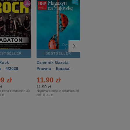
ESTSELLER
BESTSELLER
BESTSELLER
Rock –
Dziennik Gazeta
Świat Wiedzy
 – 4/2026
Prawna – Eprasa –
Historia – Eprasa –
83/2026
2/2026
9 zł
11.90 zł
13.99 zł
ł
11.90 zł
13.99 zł
a cena z ostatnich 30
Najniższa cena z ostatnich 30
Najniższa cena z ostatnich 30
 zł
dni:
11.31 zł
dni:
13.99 zł