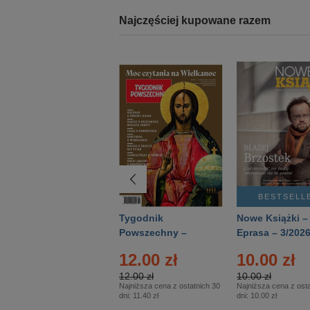
Najczęściej kupowane razem
BESTSELLER
BESTSELL
Technika
Tygodnik
Nowe Książki –
Wojskowa Historia
Powszechny –
Eprasa – 3/202
- Numer specjalny
Eprasa – 14/2026
12.00 zł
10.00 zł
– Eprasa – 2/2026
12.00 zł
10.00 zł
Najniższa cena z ostatnich 30
Najniższa cena z osta
dni:
11.40 zł
dni:
10.00 zł