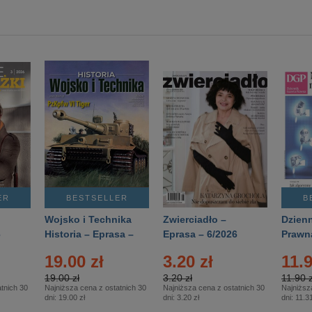
ER
BESTSELLER
B
Wojsko i Technika
Zwierciadło –
Dzienn
6
Historia – Eprasa –
Eprasa – 6/2026
Prawn
2/2026
74/20
19.00 zł
3.20 zł
11.9
19.00 zł
3.20 zł
11.90 z
tnich 30
Najniższa cena z ostatnich 30
Najniższa cena z ostatnich 30
Najniższ
dni:
19.00 zł
dni:
3.20 zł
dni:
11.31