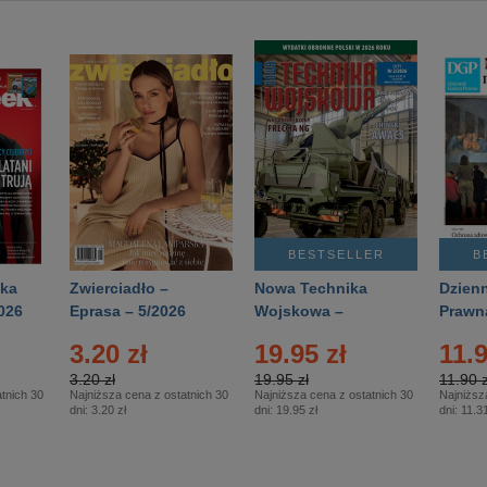
BESTSELLER
B
ka
Zwierciadło –
Nowa Technika
Dzienn
026
Eprasa – 5/2026
Wojskowa –
Prawn
Eprasa – 2/2026
65/20
3.20 zł
19.95 zł
11.9
3.20 zł
19.95 zł
11.90 z
tnich 30
Najniższa cena z ostatnich 30
Najniższa cena z ostatnich 30
Najniższ
dni:
3.20 zł
dni:
19.95 zł
dni:
11.31