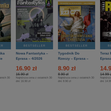
ER
BESTSELLER
BESTSELLER
B
ika
Nowa Fantastyka –
Tygodnik Do
Teraz 
ie
Eprasa – 4/2026
Rzeczy – Eprasa –
Eprasa
rasa
14/2026
16.90 zł
8.90 zł
14.9
16.90 zł
8.90 zł
14.99 z
tnich 30
Najniższa cena z ostatnich 30
Najniższa cena z ostatnich 30
Najniższ
dni:
16.90 zł
dni:
8.90 zł
dni:
14.99