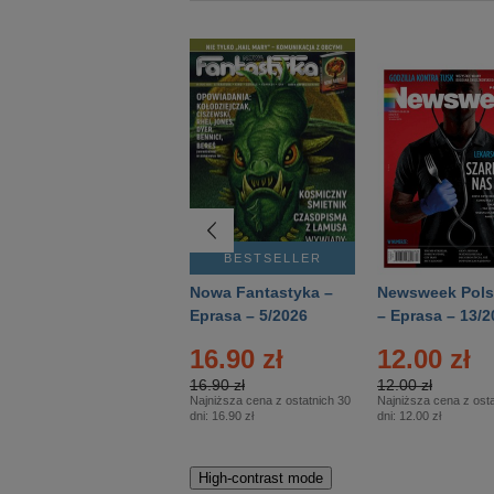
BESTSELLER
BESTSELLER
Deutsch Aktuell –
Nowa Fantastyka –
Newsweek Pols
Eprasa – 2/2026
Eprasa – 5/2026
– Eprasa – 13/2
16.90 zł
12.00 zł
16.90 zł
12.00 zł
Najniższa cena z ostatnich 30
Najniższa cena z osta
dni:
16.90 zł
dni:
12.00 zł
High-contrast mode