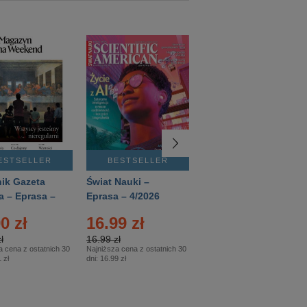
ESTSELLER
BESTSELLER
BESTSELLER
ik Gazeta
Świat Nauki –
Mówią Wieki –
a – Eprasa –
Eprasa – 4/2026
Eprasa – 3/2026
26
0 zł
16.99 zł
12.50 zł
ł
16.99 zł
12.50 zł
a cena z ostatnich 30
Najniższa cena z ostatnich 30
Najniższa cena z ostatnich 30
 zł
dni:
16.99 zł
dni:
12.50 zł