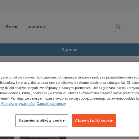
Szukaj
Szukaj
E-prasa
Angielski
Seria Master. Opanuj czasowniki...
Zobacz wszystkie E-prasa
polityka, społeczno-informacyjne
stać z plików cookies, aby zapewnić Ci najlepsze wrażenia podczas przeglądania naszego
iobooków i e-prasy, dostarczać spersonalizowane rekomendacje oraz udostępniać Ci najno
psychologiczne
Opanuj czasowniki frazowe” nie jest dostępny.
amy dzięki analizie danych i współpracy z naszymi partnerami. Jeśli zgadzasz się na korzyst
inne
lików cookies, kliknij „Zaakceptuj wszystkie”. Możesz również dostosować swoje preferencje
popularno-naukowe
ienia”. Pamiętaj, że zawsze możesz wycofać swoją zgodę, zmieniając ustawienia cookies lu
Polityka prywatności
Zaufani partnerzy
historia
zdrowie
religie
Ustawienia plików cookie
Akceptuj pliki cookie