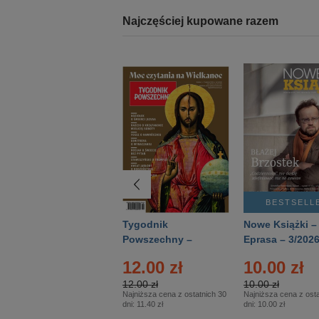
Najczęściej kupowane razem
BESTSELLER
BESTSELL
Technika
Tygodnik
Nowe Książki –
Wojskowa Historia
Powszechny –
Eprasa – 3/202
- Numer specjalny
Eprasa – 14/2026
12.00 zł
10.00 zł
– Eprasa – 2/2026
12.00 zł
10.00 zł
Najniższa cena z ostatnich 30
Najniższa cena z osta
dni:
11.40 zł
dni:
10.00 zł