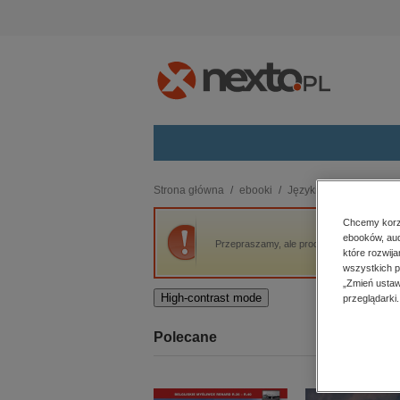
Kategorie
Strona główna
ebooki
Języki i nauka języków
budownictwo, aranżacja wnętrz
Chcemy korzy
ebooków, aud
biznesowe, branżowe, gospodarka
Przepraszamy, ale produkt „Seria Master. 
które rozwij
darmowe wydania
wszystkich p
dzienniki
„Zmień ustaw
High-contrast mode
przeglądarki.
edukacja
hobby, sport, rozrywka
Polecane
komputery, internet, technologie,
informatyka
kobiece, lifestyle, kultura