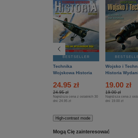
BESTSELLER
BESTSELLER
BESTSELL
Gość Niedzielny -
Technika
Wojsko i Techn
Warszawski –
Wojskowa Historia
Historia Wydan
Eprasa – 14/2026
– Eprasa – 2/2026
Specjalne – Ep
24.95 zł
19.00 zł
– 2/2026
24.95 zł
19.00 zł
Najniższa cena z ostatnich 30
Najniższa cena z osta
dni:
24.95 zł
dni:
19.00 zł
High-contrast mode
Mogą Cię zainteresować