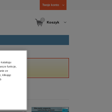
Twoje konto
0
Koszyk
 katalogu
wsze funkcje,
anie ze
, klikając
b