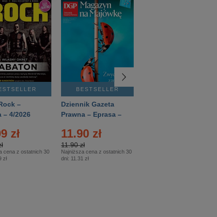
ESTSELLER
BESTSELLER
BESTSELLER
Rock –
Dziennik Gazeta
Świat Wiedzy
 – 4/2026
Prawna – Eprasa –
Historia – Eprasa –
83/2026
2/2026
9 zł
11.90 zł
13.99 zł
ł
11.90 zł
13.99 zł
a cena z ostatnich 30
Najniższa cena z ostatnich 30
Najniższa cena z ostatnich 30
 zł
dni:
11.31 zł
dni:
13.99 zł