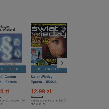
ESTSELLER
BESTSELLER
BESTSELLER
ik Gazeta
Świat Wiedzy –
T3 – Eprasa –
a – Eprasa –
Eprasa – 5/2026
4/2026
26
0 zł
12.99 zł
9.50 zł
ł
12.99 zł
9.50 zł
a cena z ostatnich 30
Najniższa cena z ostatnich 30
Najniższa cena z ostatnich 30
 zł
dni:
12.99 zł
dni:
11.90 zł