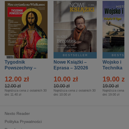
BESTSELLER
BESTSE
Tygodnik
Nowe Książki –
Wojsko i
Powszechny –
Eprasa – 3/2026
Technika
Eprasa – 14/2026
Historia – E
12.00 zł
10.00 zł
19.00 zł
– 2/2026
12.00 zł
10.00 zł
19.00 zł
Najniższa cena z ostatnich 30
Najniższa cena z ostatnich 30
Najniższa cena z o
dni:
11.40 zł
dni:
10.00 zł
dni:
19.00 zł
Nexto Reader
Polityka Prywatności