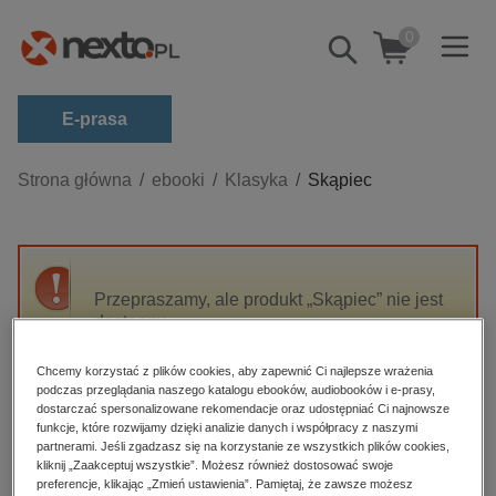
0
Pokaż/schowaj
wyszukiwarkę
E-prasa
Kategorie
Strona główna
ebooki
Klasyka
Skąpiec
Zobacz wszystkie E-prasa
budownictwo, aranżacja wnętrz
biznesowe, branżowe, gospodarka
Przepraszamy, ale produkt „Skąpiec” nie jest
dostępny.
darmowe wydania
dzienniki
Chcemy korzystać z plików cookies, aby zapewnić Ci najlepsze wrażenia
High-contrast mode
podczas przeglądania naszego katalogu ebooków, audiobooków i e-prasy,
edukacja
dostarczać spersonalizowane rekomendacje oraz udostępniać Ci najnowsze
hobby, sport, rozrywka
funkcje, które rozwijamy dzięki analizie danych i współpracy z naszymi
Polecane
partnerami. Jeśli zgadzasz się na korzystanie ze wszystkich plików cookies,
komputery, internet, technologie, informatyka
kliknij „Zaakceptuj wszystkie”. Możesz również dostosować swoje
preferencje, klikając „Zmień ustawienia”. Pamiętaj, że zawsze możesz