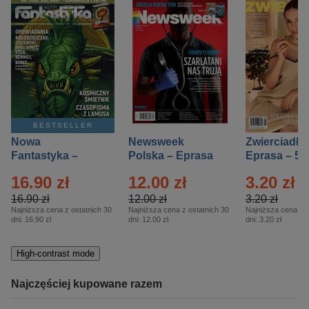
BESTSELLER
Nowa
Newsweek
Zwierciadło
Fantastyka –
Polska – Eprasa
Eprasa – 5/
Eprasa – 5/2026
– 13/2026
16.90 zł
12.00 zł
3.20 zł
16.90 zł
12.00 zł
3.20 zł
Najniższa cena z ostatnich 30
Najniższa cena z ostatnich 30
Najniższa cena z o
dni:
16.90 zł
dni:
12.00 zł
dni:
3.20 zł
High-contrast mode
Najczęściej kupowane razem