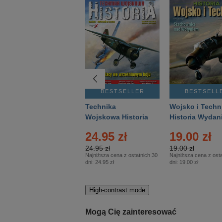
BESTSELLER
BESTSELLER
BESTSELL
Gość Niedzielny -
Technika
Wojsko i Techn
Warszawski –
Wojskowa Historia
Historia Wydan
Eprasa – 14/2026
– Eprasa – 2/2026
Specjalne – Ep
24.95 zł
19.00 zł
– 2/2026
24.95 zł
19.00 zł
Najniższa cena z ostatnich 30
Najniższa cena z osta
dni:
24.95 zł
dni:
19.00 zł
High-contrast mode
Mogą Cię zainteresować