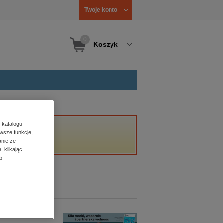
Twoje konto
0
Koszyk
 katalogu
wsze funkcje,
anie ze
, klikając
b