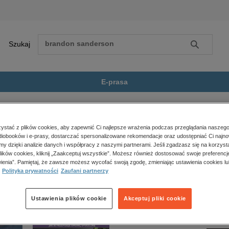
Szukaj
Szukaj
E-prasa
i
Zobacz wszystkie E-prasa
polityka, społeczno-informacyjne
stać z plików cookies, aby zapewnić Ci najlepsze wrażenia podczas przeglądania naszego
iobooków i e-prasy, dostarczać spersonalizowane rekomendacje oraz udostępniać Ci najno
psychologiczne
est dostępny.
amy dzięki analizie danych i współpracy z naszymi partnerami. Jeśli zgadzasz się na korzyst
inne
lików cookies, kliknij „Zaakceptuj wszystkie”. Możesz również dostosować swoje preferencje
popularno-naukowe
ienia”. Pamiętaj, że zawsze możesz wycofać swoją zgodę, zmieniając ustawienia cookies lu
Polityka prywatności
Zaufani partnerzy
historia
zdrowie
religie
Ustawienia plików cookie
Akceptuj pliki cookie