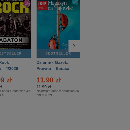
ESTSELLER
BESTSELLER
BESTSELLER
Rock –
Dziennik Gazeta
Świat Wiedzy
 – 4/2026
Prawna – Eprasa –
Historia – Eprasa –
83/2026
2/2026
9 zł
11.90 zł
13.99 zł
ł
11.90 zł
13.99 zł
a cena z ostatnich 30
Najniższa cena z ostatnich 30
Najniższa cena z ostatnich 30
 zł
dni:
9.40 zł
dni:
13.99 zł