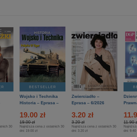
ER
BESTSELLER
B
Wojsko i Technika
Zwierciadło –
Dzienn
6
Historia – Eprasa –
Eprasa – 6/2026
Prawn
2/2026
74/20
19.00 zł
3.20 zł
11.9
19.00 zł
3.20 zł
11.90 z
tnich 30
Najniższa cena z ostatnich 30
Najniższa cena z ostatnich 30
Najniższ
dni:
19.00 zł
dni:
3.20 zł
dni:
9.40 