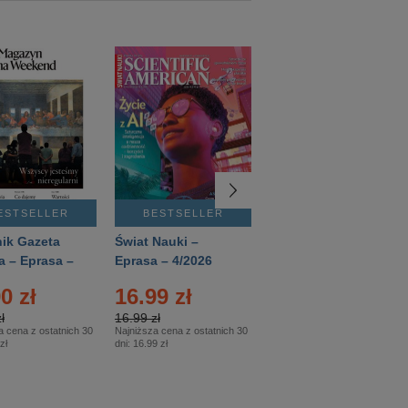
ESTSELLER
BESTSELLER
BESTSELLER
ik Gazeta
Świat Nauki –
Mówią Wieki –
a – Eprasa –
Eprasa – 4/2026
Eprasa – 3/2026
26
0 zł
16.99 zł
12.50 zł
ł
16.99 zł
12.50 zł
a cena z ostatnich 30
Najniższa cena z ostatnich 30
Najniższa cena z ostatnich 30
zł
dni:
16.99 zł
dni:
12.50 zł