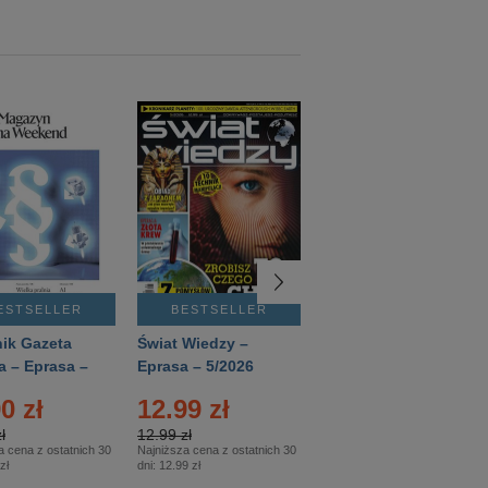
ESTSELLER
BESTSELLER
BESTSELLER
ik Gazeta
Świat Wiedzy –
T3 – Eprasa –
a – Eprasa –
Eprasa – 5/2026
4/2026
26
0 zł
12.99 zł
9.50 zł
ł
12.99 zł
9.50 zł
a cena z ostatnich 30
Najniższa cena z ostatnich 30
Najniższa cena z ostatnich 30
zł
dni:
12.99 zł
dni:
11.90 zł