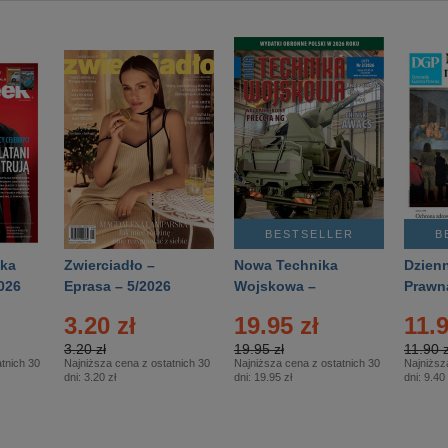
BESTSELLER
B
ka
Zwierciadło –
Nowa Technika
Dzienn
026
Eprasa – 5/2026
Wojskowa –
Prawn
Eprasa – 2/2026
65/20
3.20 zł
19.95 zł
11.9
3.20 zł
19.95 zł
11.90 z
tnich 30
Najniższa cena z ostatnich 30
Najniższa cena z ostatnich 30
Najniższ
dni:
3.20 zł
dni:
19.95 zł
dni:
9.40 