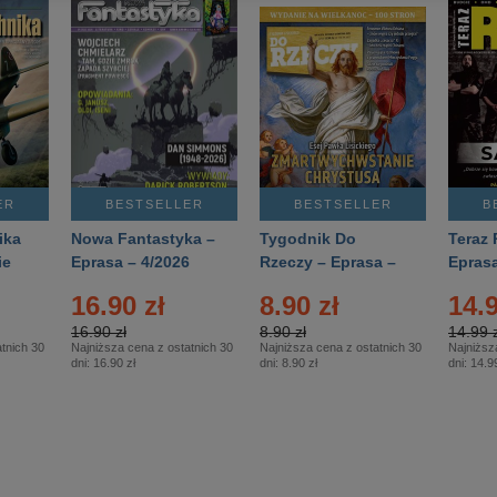
ER
BESTSELLER
BESTSELLER
B
ika
Nowa Fantastyka –
Tygodnik Do
Teraz 
ie
Eprasa – 4/2026
Rzeczy – Eprasa –
Eprasa
rasa
14/2026
16.90 zł
8.90 zł
14.9
16.90 zł
8.90 zł
14.99 z
tnich 30
Najniższa cena z ostatnich 30
Najniższa cena z ostatnich 30
Najniższ
dni:
16.90 zł
dni:
8.90 zł
dni:
14.99