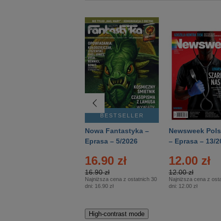
BESTSELLER
BESTSELLER
Deutsch Aktuell –
Nowa Fantastyka –
Newsweek Pols
Eprasa – 2/2026
Eprasa – 5/2026
– Eprasa – 13/2
16.90 zł
12.00 zł
16.90 zł
12.00 zł
Najniższa cena z ostatnich 30
Najniższa cena z osta
dni:
16.90 zł
dni:
12.00 zł
High-contrast mode