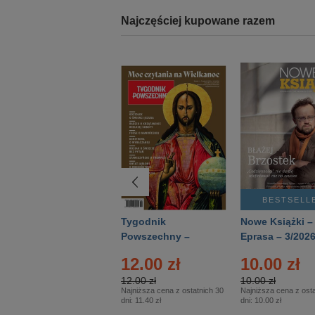
Najczęściej kupowane razem
BESTSELLER
BESTSELL
Technika
Tygodnik
Nowe Książki –
Wojskowa Historia
Powszechny –
Eprasa – 3/202
- Numer specjalny
Eprasa – 14/2026
12.00 zł
10.00 zł
– Eprasa – 2/2026
12.00 zł
10.00 zł
Najniższa cena z ostatnich 30
Najniższa cena z osta
dni:
11.40 zł
dni:
10.00 zł