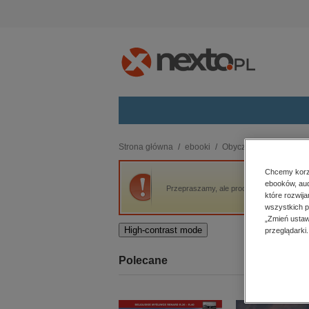
Kategorie
Strona główna
ebooki
Obyczajowe
Skrawk
budownictwo, aranżacja wnętrz
Chcemy korzy
ebooków, aud
biznesowe, branżowe, gospodarka
Przepraszamy, ale produkt „Skrawki” nie j
które rozwij
darmowe wydania
wszystkich p
dzienniki
„Zmień ustaw
High-contrast mode
przeglądarki.
edukacja
hobby, sport, rozrywka
Polecane
komputery, internet, technologie,
informatyka
kobiece, lifestyle, kultura