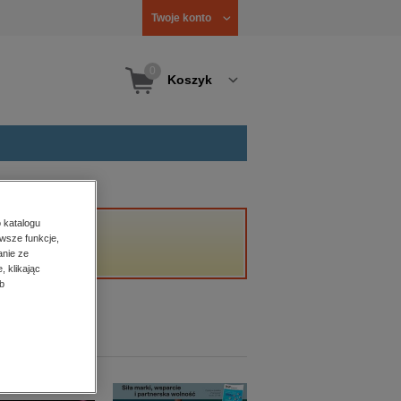
Twoje konto
0
Koszyk
 katalogu
wsze funkcje,
anie ze
, klikając
b