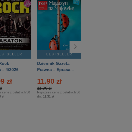
ESTSELLER
BESTSELLER
BESTSELLER
Rock –
Dziennik Gazeta
Świat Wiedzy
 – 4/2026
Prawna – Eprasa –
Historia – Eprasa –
83/2026
2/2026
9 zł
11.90 zł
13.99 zł
ł
11.90 zł
13.99 zł
a cena z ostatnich 30
Najniższa cena z ostatnich 30
Najniższa cena z ostatnich 30
 zł
dni:
11.31 zł
dni:
13.99 zł