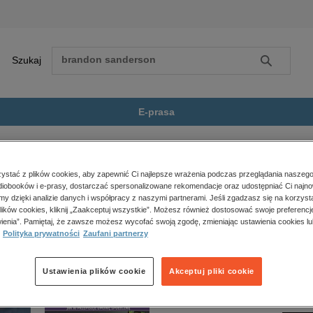
Szukaj
Szukaj
E-prasa
a resocjalizacja:...
Zobacz wszystkie E-prasa
polityka, społeczno-informacyjne
stać z plików cookies, aby zapewnić Ci najlepsze wrażenia podczas przeglądania naszego
iobooków i e-prasy, dostarczać spersonalizowane rekomendacje oraz udostępniać Ci najno
psychologiczne
cjalizacja: Doświadczenia i propozycje” nie jest dostępny.
amy dzięki analizie danych i współpracy z naszymi partnerami. Jeśli zgadzasz się na korzyst
inne
lików cookies, kliknij „Zaakceptuj wszystkie”. Możesz również dostosować swoje preferencje
popularno-naukowe
ienia”. Pamiętaj, że zawsze możesz wycofać swoją zgodę, zmieniając ustawienia cookies lu
Polityka prywatności
Zaufani partnerzy
historia
zdrowie
religie
Ustawienia plików cookie
Akceptuj pliki cookie