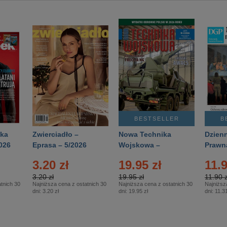
BESTSELLER
B
ka
Zwierciadło –
Nowa Technika
Dzienn
026
Eprasa – 5/2026
Wojskowa –
Prawn
Eprasa – 2/2026
65/20
3.20 zł
19.95 zł
11.9
3.20 zł
19.95 zł
11.90 z
tnich 30
Najniższa cena z ostatnich 30
Najniższa cena z ostatnich 30
Najniższ
dni:
3.20 zł
dni:
19.95 zł
dni:
11.31