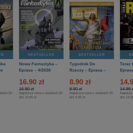
ER
BESTSELLER
BESTSELLER
B
ika
Nowa Fantastyka –
Tygodnik Do
Teraz 
ie
Eprasa – 4/2026
Rzeczy – Eprasa –
Eprasa
rasa
14/2026
16.90 zł
8.90 zł
14.9
16.90 zł
8.90 zł
14.99 z
tnich 30
Najniższa cena z ostatnich 30
Najniższa cena z ostatnich 30
Najniższ
dni:
16.90 zł
dni:
8.90 zł
dni:
14.99