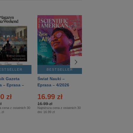
ESTSELLER
BESTSELLER
BESTSELLER
ik Gazeta
Świat Nauki –
Mówią Wieki –
a – Eprasa –
Eprasa – 4/2026
Eprasa – 3/2026
26
0 zł
16.99 zł
12.50 zł
ł
16.99 zł
12.50 zł
a cena z ostatnich 30
Najniższa cena z ostatnich 30
Najniższa cena z ostatnich 30
 zł
dni:
16.99 zł
dni:
12.50 zł