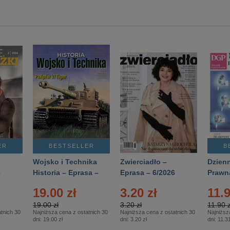
ER
BESTSELLER
B
Wojsko i Technika
Zwierciadło –
Dzienn
6
Historia – Eprasa –
Eprasa – 6/2026
Prawn
2/2026
74/20
19.00 zł
3.20 zł
11.9
19.00 zł
3.20 zł
11.90 z
tnich 30
Najniższa cena z ostatnich 30
Najniższa cena z ostatnich 30
Najniższ
dni:
19.00 zł
dni:
3.20 zł
dni:
11.31