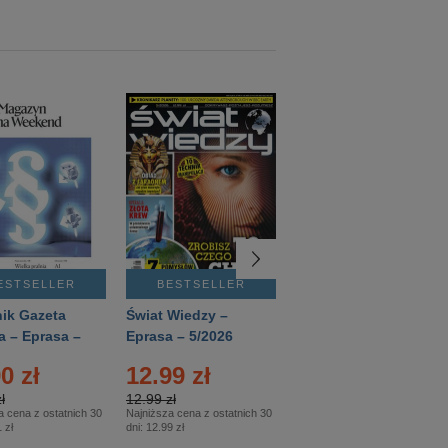
ESTSELLER
BESTSELLER
BESTSELLER
ik Gazeta
Świat Wiedzy –
T3 – Eprasa –
a – Eprasa –
Eprasa – 5/2026
4/2026
26
0 zł
12.99 zł
9.50 zł
ł
12.99 zł
9.50 zł
a cena z ostatnich 30
Najniższa cena z ostatnich 30
Najniższa cena z ostatnich 30
 zł
dni:
12.99 zł
dni:
11.90 zł