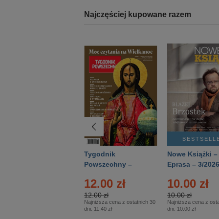
Najczęściej kupowane razem
BESTSELLER
BESTSELL
Technika
Tygodnik
Nowe Książki –
Wojskowa Historia
Powszechny –
Eprasa – 3/202
- Numer specjalny
Eprasa – 14/2026
12.00 zł
10.00 zł
– Eprasa – 2/2026
12.00 zł
10.00 zł
Najniższa cena z ostatnich 30
Najniższa cena z osta
dni:
11.40 zł
dni:
10.00 zł