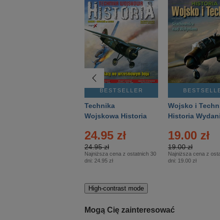
BESTSELLER
BESTSELLER
BESTSELL
Gość Niedzielny -
Technika
Wojsko i Techn
Warszawski –
Wojskowa Historia
Historia Wydan
Eprasa – 14/2026
– Eprasa – 2/2026
Specjalne – Ep
4.00 zł
24.95 zł
19.00 zł
– 2/2026
4.00 zł
24.95 zł
19.00 zł
Najniższa cena z ostatnich 30
Najniższa cena z ostatnich 30
Najniższa cena z osta
dni:
3.80 zł
dni:
24.95 zł
dni:
19.00 zł
High-contrast mode
Mogą Cię zainteresować