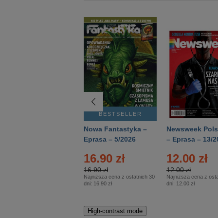
BESTSELLER
BESTSELLER
Deutsch Aktuell –
Nowa Fantastyka –
Newsweek Pols
Eprasa – 2/2026
Eprasa – 5/2026
– Eprasa – 13/2
16.90 zł
12.00 zł
16.90 zł
12.00 zł
Najniższa cena z ostatnich 30
Najniższa cena z osta
dni:
16.90 zł
dni:
12.00 zł
High-contrast mode