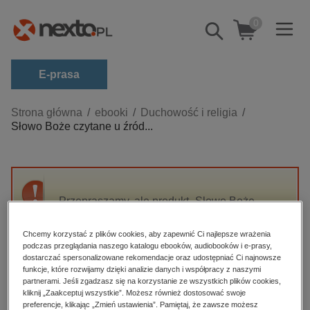
0
Pokaż/schowaj
wyszukiwarkę
E-prasa
Kategorie
Strona główna
ebooki
Duchowość i religia
Słowo Boże czytane u źród...
Zobacz wszystkie E-prasa
budownictwo, aranżacja wnętrz
biznesowe, branżowe, gospodarka
Przepraszamy, ale produkt „Słowo Boże
darmowe wydania
czytane u źródeł” nie jest dostępny.
dzienniki
Chcemy korzystać z plików cookies, aby zapewnić Ci najlepsze wrażenia
podczas przeglądania naszego katalogu ebooków, audiobooków i e-prasy,
edukacja
High-contrast mode
dostarczać spersonalizowane rekomendacje oraz udostępniać Ci najnowsze
hobby, sport, rozrywka
funkcje, które rozwijamy dzięki analizie danych i współpracy z naszymi
partnerami. Jeśli zgadzasz się na korzystanie ze wszystkich plików cookies,
Polecane
komputery, internet, technologie, informatyka
kliknij „Zaakceptuj wszystkie”. Możesz również dostosować swoje
preferencje, klikając „Zmień ustawienia”. Pamiętaj, że zawsze możesz