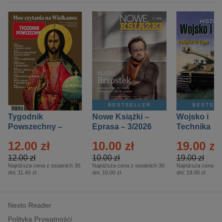
BESTSELLER
BESTSE
Tygodnik
Nowe Książki –
Wojsko i
Powszechny –
Eprasa – 3/2026
Technika
Eprasa – 14/2026
Historia – E
12.00 zł
10.00 zł
19.00 zł
– 2/2026
12.00 zł
10.00 zł
19.00 zł
Najniższa cena z ostatnich 30
Najniższa cena z ostatnich 30
Najniższa cena z o
dni:
11.40 zł
dni:
10.00 zł
dni:
19.00 zł
Nexto Reader
Polityka Prywatności