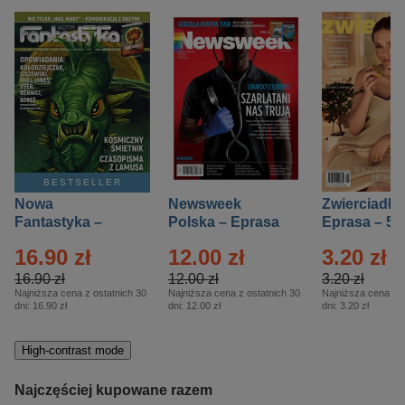
BESTSELLER
Nowa
Newsweek
Zwierciadło
Fantastyka –
Polska – Eprasa
Eprasa – 5/
Eprasa – 5/2026
– 13/2026
16.90 zł
12.00 zł
3.20 zł
16.90 zł
12.00 zł
3.20 zł
Najniższa cena z ostatnich 30
Najniższa cena z ostatnich 30
Najniższa cena z o
dni:
16.90 zł
dni:
12.00 zł
dni:
3.20 zł
High-contrast mode
Najczęściej kupowane razem