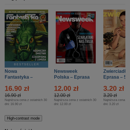
BESTSELLER
Nowa
Newsweek
Zwierciadło
Fantastyka –
Polska – Eprasa
Eprasa – 5/
Eprasa – 5/2026
– 13/2026
16.90 zł
12.00 zł
3.20 zł
16.90 zł
12.00 zł
3.20 zł
Najniższa cena z ostatnich 30
Najniższa cena z ostatnich 30
Najniższa cena z o
dni:
16.90 zł
dni:
12.00 zł
dni:
3.20 zł
High-contrast mode