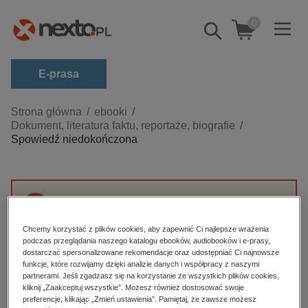
0
Pokaż/schowaj
wyszukiwarkę
E-prasa
Kategorie
Strona główna
ebooki
Dokument, literatura faktu, reportaże, biografie
Zobacz wszystkie E-prasa
Spowiedź niedokończona
budownictwo, aranżacja wnętrz
biznesowe, branżowe, gospodarka
darmowe wydania
Przepraszamy, ale produkt „Spowiedź
dzienniki
niedokończona” nie jest dostępny.
Chcemy korzystać z plików cookies, aby zapewnić Ci najlepsze wrażenia
podczas przeglądania naszego katalogu ebooków, audiobooków i e-prasy,
edukacja
dostarczać spersonalizowane rekomendacje oraz udostępniać Ci najnowsze
funkcje, które rozwijamy dzięki analizie danych i współpracy z naszymi
High-contrast mode
hobby, sport, rozrywka
partnerami. Jeśli zgadzasz się na korzystanie ze wszystkich plików cookies,
komputery, internet, technologie, informatyka
kliknij „Zaakceptuj wszystkie”. Możesz również dostosować swoje
Polecane
preferencje, klikając „Zmień ustawienia”. Pamiętaj, że zawsze możesz